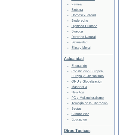
Familia
Bioética
Homosexualidad
Bioderecho
Dignidad Humana
Bioética
Derecho Natural
Sexualidad
Ética y Moral
Actualidad
Educación
Constitución Europea.
Europa y Cristianismo
ONU y Globalización
Masonería
New Age
PC y Multiculturalismo
Teología de la Liberación
Sectas
Culture War
Educación
Otros Tópicos