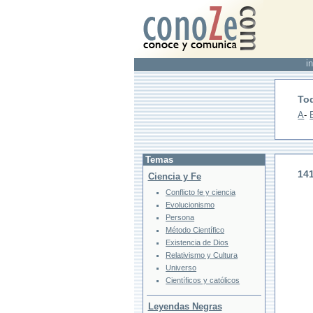
in
To
A
-
Temas
14
Ciencia y Fe
Conflicto fe y ciencia
Evolucionismo
Persona
Método Científico
Existencia de Dios
Relativismo y Cultura
Universo
Científicos y católicos
Leyendas Negras