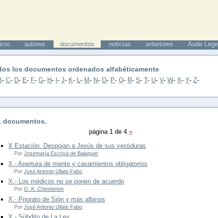
icio
autores
documentos
noticias
anteriores
Aude Lege
dos los documentos ordenados alfabéticamente
B
-
C
-
D
-
E
-
F
-
G
-
H
-
I
-
J
-
K
-
L
-
M
-
N
-
O
-
P
-
Q
-
R
-
S
-
T
-
U
-
V
-
W
-
X
-
Y
-
Z
-
1 documentos.
página 1 de 4
»
X Estación. Despojan a Jesús de sus vestiduras
Por
Josemaría Escrivá de Balaguer
X.- Apertura de mente y casamientos obligatorios
Por
José Antonio Ullate Fabo
X.- Los médicos no se ponen de acuerdo
Por
G. K. Chesterton
X.- Priorato de Sión y más albinos
Por
José Antonio Ullate Fabo
X.- Súbdito de La Ley