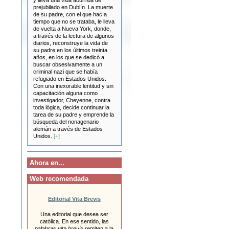
y lleva una vida aburrida de
prejubilado en Dublín. La muerte
de su padre, con el que hacía
tiempo que no se trataba, le lleva
de vuelta a Nueva York, donde,
a través de la lectura de algunos
diarios, reconstruye la vida de
su padre en los últimos treinta
años, en los que se dedicó a
buscar obsesivamente a un
criminal nazi que se había
refugiado en Estados Unidos.
Con una inexorable lentitud y sin
capacitación alguna como
investigador, Cheyenne, contra
toda lógica, decide continuar la
tarea de su padre y emprende la
búsqueda del nonagenario
alemán a través de Estados
Unidos.
[+]
Ahora en...
Web recomendada
Editorial Vita Brevis
Una editorial que desea ser
católica. En ese sentido, las
palabras
vita brevis
remiten a la