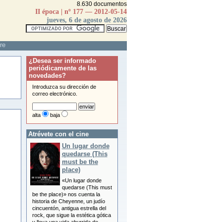
8.630 documentos
II época | nº 177 — 2012-05-14
jueves, 6 de agosto de 2026
re
¿Desea ser informado
periódicamente de las
novedades?
Introduzca su dirección de
correo electrónico.
alta
baja
Atrévete con el cine
Un lugar donde
quedarse (This
must be the
place)
«Un lugar donde
quedarse (This must
be the place)» nos cuenta la
historia de Cheyenne, un judío
cincuentón, antigua estrella del
rock, que sigue la estética gótica