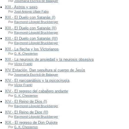
Por
Josemaría Escrivá de Balaguer
XIII.- Astros y sexo
Por
José Antonio Ullate Fabo
XIII.- El Duelo con Satanás (I)
Por
Raymond-Léopold Bruckberger
XIII.- El Duelo con Satanás (II)
Por
Raymond-Léopold Bruckberger
XIII.- El Duelo con Satanás (III)
Por
Raymond-Léopold Bruckberger
XIII.- La flecha y los Victorianos
Por
G. K. Chesterton
XIII.- La neurosis de ansiedad y la neurosis obsesiva
Por
Víctor Frankl
XIV Estación. Dan sepultura al cuerpo de Jesús
Por
Josemaría Escrivá de Balaguer
XIV.- El narcoanálisis y la psicocirugía
Por
Víctor Frankl
XIV.- El regreso del caballero andante
Por
G. K. Chesterton
XIV.- El Reino de Dios (I)
Por
Raymond-Léopold Bruckberger
XIV.- El Reino de Dios (II)
Por
Raymond-Léopold Bruckberger
XIX.- El regreso de Don Quijote
Por
G. K. Chesterton