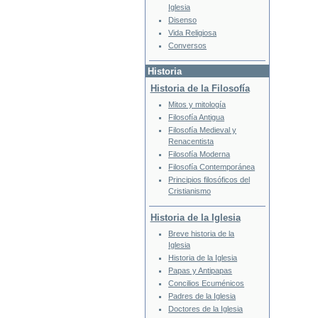
Iglesia
Disenso
Vida Religiosa
Conversos
Historia
Historia de la Filosofía
Mitos y mitología
Filosofía Antigua
Filosofía Medieval y
Renacentista
Filosofía Moderna
Filosofía Contemporánea
Principios filosóficos del
Cristianismo
Historia de la Iglesia
Breve historia de la
Iglesia
Historia de la Iglesia
Papas y Antipapas
Concilios Ecuménicos
Padres de la Iglesia
Doctores de la Iglesia