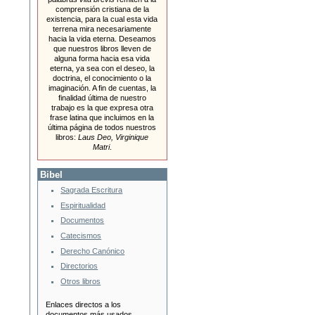
comprensión cristiana de la
existencia, para la cual esta vida
terrena mira necesariamente
hacia la vida eterna. Deseamos
que nuestros libros lleven de
alguna forma hacia esa vida
eterna, ya sea con el deseo, la
doctrina, el conocimiento o la
imaginación. A fin de cuentas, la
finalidad última de nuestro
trabajo es la que expresa otra
frase latina que incluimos en la
última página de todos nuestros
libros:
Laus Deo, Virginique
Matri
.
Bibel
Sagrada Escritura
Espiritualidad
Documentos
Catecismos
Derecho Canónico
Directorios
Otros libros
Enlaces directos a los
documentos más usados.