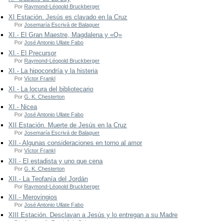
Por
Raymond-Léopold Bruckberger
XI Estación. Jesús es clavado en la Cruz
Por
Josemaría Escrivá de Balaguer
XI.- El Gran Maestre, Magdalena y «Q»
Por
José Antonio Ullate Fabo
XI.- El Precursor
Por
Raymond-Léopold Bruckberger
XI.- La hipocondría y la histeria
Por
Víctor Frankl
XI.- La locura del bibliotecario
Por
G. K. Chesterton
XI.- Nicea
Por
José Antonio Ullate Fabo
XII Estación. Muerte de Jesús en la Cruz
Por
Josemaría Escrivá de Balaguer
XII.- Algunas consideraciones en torno al amor
Por
Víctor Frankl
XII.- El estadista y uno que cena
Por
G. K. Chesterton
XII.- La Teofanía del Jordán
Por
Raymond-Léopold Bruckberger
XII.- Merovingios
Por
José Antonio Ullate Fabo
XIII Estación. Desclavan a Jesús y lo entregan a su Madre