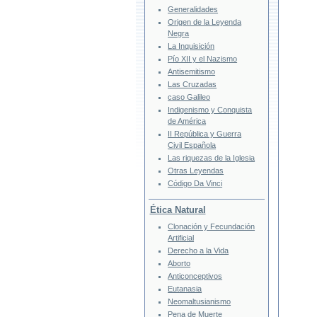
Generalidades
Origen de la Leyenda
Negra
La Inquisición
Pío XII y el Nazismo
Antisemitismo
Las Cruzadas
caso Galileo
Indigenismo y Conquista
de América
II República y Guerra
Civil Española
Las riquezas de la Iglesia
Otras Leyendas
Código Da Vinci
Ética Natural
Clonación y Fecundación
Artificial
Derecho a la Vida
Aborto
Anticonceptivos
Eutanasia
Neomaltusianismo
Pena de Muerte