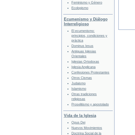
Feminismo y Género
Ecologismo
Ecumenismo y Diálogo
Interreligioso
El ecumenismo:
principios, condiciones y
práctica
Dominus Iesus
Antiguas Iglesias
Orientales
Iglesias Ortodoxas
Iglesia Anglicana
Confesiones Protestantes
Otros Cismas
Judaismo
Islamismo
Otras tradiciones
religiosas
Proselitismo y apostolado
Vida de la Iglesia
Opus Dei
Nuevos Movimientos
Doctrina Social de la