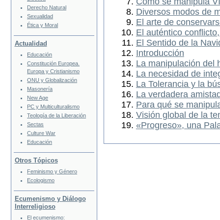
Cómo se manipula VI
Derecho Natural
Diversos modos de m
Sexualidad
El arte de conservars
Ética y Moral
El auténtico conflict
El Sentido de la Nav
Actualidad
Introducción
Educación
La manipulación del 
Constitución Europea.
Europa y Cristianismo
La necesidad de inte
ONU y Globalización
La Tolerancia y la b
Masonería
La verdadera amista
New Age
Para qué se manipul
PC y Multiculturalismo
Visión global de la t
Teología de la Liberación
«Progreso», una Pal
Sectas
Culture War
Educación
Otros Tópicos
Feminismo y Género
Ecologismo
Ecumenismo y Diálogo
Interreligioso
El ecumenismo: