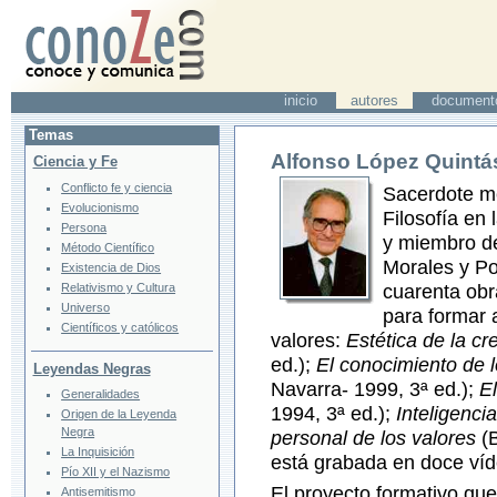
inicio
autores
document
Temas
Alfonso López Quintá
Ciencia y Fe
Conflicto fe y ciencia
Sacerdote me
Evolucionismo
Filosofía en
Persona
y miembro d
Método Científico
Morales y Po
Existencia de Dios
cuarenta obr
Relativismo y Cultura
Universo
para formar 
Científicos y católicos
valores:
Estética de la cr
ed.);
El conocimiento de l
Leyendas Negras
Navarra- 1999, 3ª ed.);
E
Generalidades
1994, 3ª ed.);
Inteligenci
Origen de la Leyenda
Negra
personal de los valores
(B
La Inquisición
está grabada en doce víd
Pío XII y el Nazismo
El proyecto formativo q
Antisemitismo