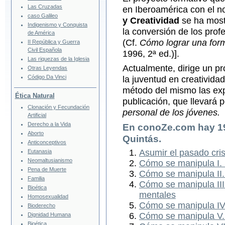
Las Cruzadas
en Iberoamérica con el 
caso Galileo
y Creatividad
se ha most
Indigenismo y Conquista
la conversión de los pro
de América
(Cf.
Cómo lograr una form
II República y Guerra
Civil Española
1996, 2ª ed.)].
Las riquezas de la Iglesia
Actualmente, dirige un pr
Otras Leyendas
Código Da Vinci
la juventud en creatividad
método del mismo las ex
Ética Natural
publicación, que llevará p
Clonación y Fecundación
personal de los jóvenes.
Artificial
Derecho a la Vida
En conoZe.com hay
1
Aborto
Quintás
.
Anticonceptivos
Asumir el pasado cris
Eutanasia
Neomaltusianismo
Cómo se manipula I. 
Pena de Muerte
Cómo se manipula II. 
Familia
Cómo se manipula III
Bioética
mentales
Homosexualidad
Cómo se manipula IV
Bioderecho
Cómo se manipula V.
Dignidad Humana
Bioética