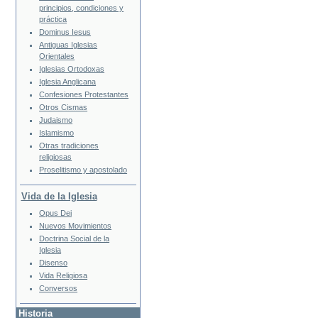
principios, condiciones y
práctica
Dominus Iesus
Antiguas Iglesias
Orientales
Iglesias Ortodoxas
Iglesia Anglicana
Confesiones Protestantes
Otros Cismas
Judaismo
Islamismo
Otras tradiciones
religiosas
Proselitismo y apostolado
Vida de la Iglesia
Opus Dei
Nuevos Movimientos
Doctrina Social de la
Iglesia
Disenso
Vida Religiosa
Conversos
Historia