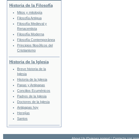
Historia de la Filosofía
Mitos y mitología
Filosofía Antigua
Filosofía Medieval y
Renacentista
Filosofía Moderna
Filosofía Contemporánea
Principios filosóficos del
Cristianismo
Historia de la Iglesia
Breve historia de la
Iglesia
Historia de la Iglesia
Papas y Antipapas
Concilios Ecuménicos
Padres de la Iglesia
Doctores de la Iglesia
Antipapas hoy
Herejías
Santos
About Us (Quienes somos)
|
Contacta con nos