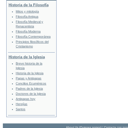
Historia de la Filosofía
Mitos y mitología
Filosofía Antigua
Filosofía Medieval y
Renacentista
Filosofía Moderna
Filosofía Contemporánea
Principios filosóficos del
Cristianismo
Historia de la Iglesia
Breve historia de la
Iglesia
Historia de la Iglesia
Papas y Antipapas
Concilios Ecuménicos
Padres de la Iglesia
Doctores de la Iglesia
Antipapas hoy
Herejías
Santos
About Us (Quienes somos)
|
Contacta con nos