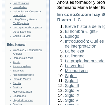
Ahora es formador y profe
Las Cruzadas
Seminario Maria Mater Ec
caso Galileo
Indigenismo y Conquista
En conoZe.com hay
3
de América
Rivero, L.C.
.
II República y Guerra
Civil Española
Breve historia de la I
Las riquezas de la Iglesia
El hombre «light»
Otras Leyendas
Epílogo
Código Da Vinci
Introducción: Qué es l
Ética Natural
de interpretación
Clonación y Fecundación
La belleza
Artificial
La libertad
Derecho a la Vida
La propiedad privada
Aborto
La verdad
Anticonceptivos
Milenarismo
Eutanasia
Siglo I
Neomaltusianismo
Pena de Muerte
Siglo II
Familia
Siglo III
Bioética
Siglo IV
Homosexualidad
Siglo IX
Bioderecho
Siglo V
Dignidad Humana
Bioética