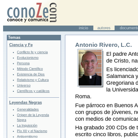
inicio
autores
document
Temas
Antonio Rivero, L.C.
Ciencia y Fe
Conflicto fe y ciencia
El padre Ant
Evolucionismo
de Cristo, n
Persona
Es licencia
Método Científico
Existencia de Dios
Salamanca y 
Relativismo y Cultura
Gregoriana d
Universo
la Universid
Científicos y católicos
Roma.
Leyendas Negras
Fue párroco en Buenos Ai
Generalidades
con grupos de jóvenes, no
Origen de la Leyenda
con medios de comunicaci
Negra
La Inquisición
Ha grabado 200 CDs de te
Pío XII y el Nazismo
escrito cinco libros, pub
Antisemitismo