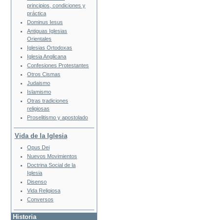
principios, condiciones y
práctica
Dominus Iesus
Antiguas Iglesias
Orientales
Iglesias Ortodoxas
Iglesia Anglicana
Confesiones Protestantes
Otros Cismas
Judaismo
Islamismo
Otras tradiciones
religiosas
Proselitismo y apostolado
Vida de la Iglesia
Opus Dei
Nuevos Movimientos
Doctrina Social de la
Iglesia
Disenso
Vida Religiosa
Conversos
Historia