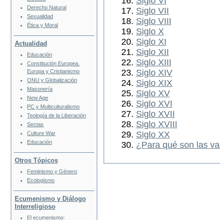
Siglo VI
Derecho Natural
Siglo VII
Sexualidad
Siglo VIII
Ética y Moral
Siglo X
Siglo XI
Actualidad
Siglo XII
Educación
Siglo XIII
Constitución Europea.
Siglo XIV
Europa y Cristianismo
ONU y Globalización
Siglo XIX
Masonería
Siglo XV
New Age
Siglo XVI
PC y Multiculturalismo
Siglo XVII
Teología de la Liberación
Siglo XVIII
Sectas
Siglo XX
Culture War
Educación
¿Para qué son las v
Otros Tópicos
Feminismo y Género
Ecologismo
Ecumenismo y Diálogo
Interreligioso
El ecumenismo: