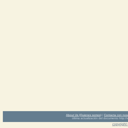
About Us (Quienes somos)
|
Contacta con nos
última actualización del documento http
copyright