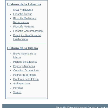
Historia de la Filosofía
Mitos y mitología
Filosofía Antigua
Filosofía Medieval y
Renacentista
Filosofía Moderna
Filosofía Contemporánea
Principios filosóficos del
Cristianismo
Historia de la Iglesia
Breve historia de la
Iglesia
Historia de la Iglesia
Papas y Antipapas
Concilios Ecuménicos
Padres de la Iglesia
Doctores de la Iglesia
Antipapas hoy
Herejías
Santos
About Us (Quienes somos)
|
Contacta con nos