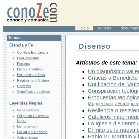
inicio
autores
document
Temas
Disenso
Ciencia y Fe
Conflicto fe y ciencia
Evolucionismo
Artículos de este tema:
Persona
Método Científico
Un diagnóstico valie
Existencia de Dios
Críticas a Benedicto
Relativismo y Cultura
Notificación del Vat
Universo
Conspiración teológ
Científicos y católicos
Propuestas teológica
Leyendas Negras
Müggenburg y Rodríguez 
Resilencia o resiste
Generalidades
Origen de la Leyenda
Catolicos impermea
Negra
La Iglesia disidente
La Inquisición
El mito de la nueva 
Pío XII y el Nazismo
Pablo VI, Maritain y 
Antisemitismo