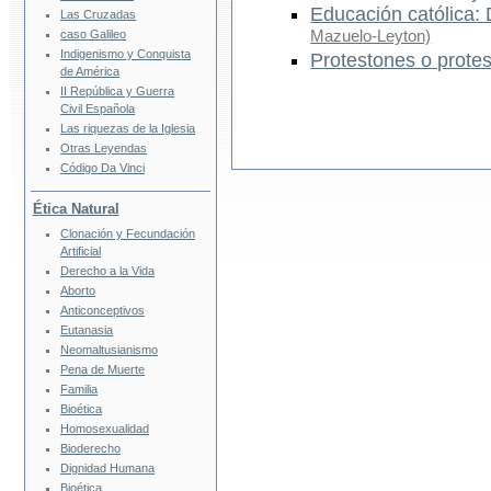
Educación católica: 
Las Cruzadas
Mazuelo-Leyton)
caso Galileo
Indigenismo y Conquista
Protestones o prote
de América
II República y Guerra
Civil Española
Las riquezas de la Iglesia
Otras Leyendas
Código Da Vinci
Ética Natural
Clonación y Fecundación
Artificial
Derecho a la Vida
Aborto
Anticonceptivos
Eutanasia
Neomaltusianismo
Pena de Muerte
Familia
Bioética
Homosexualidad
Bioderecho
Dignidad Humana
Bioética