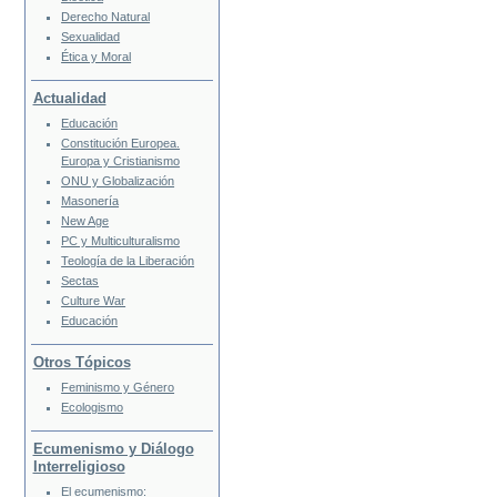
Derecho Natural
Sexualidad
Ética y Moral
Actualidad
Educación
Constitución Europea.
Europa y Cristianismo
ONU y Globalización
Masonería
New Age
PC y Multiculturalismo
Teología de la Liberación
Sectas
Culture War
Educación
Otros Tópicos
Feminismo y Género
Ecologismo
Ecumenismo y Diálogo
Interreligioso
El ecumenismo: