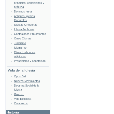
principios, condiciones y
práctica
Dominus Iesus
Antiguas Iglesias
Orientales
Iglesias Ortodoxas
Iglesia Anglicana
Confesiones Protestantes
Otros Cismas
Judaismo
Islamismo
Otras tradiciones
religiosas
Proselitismo y apostolado
Vida de la Iglesia
Opus Dei
Nuevos Movimientos
Doctrina Social de la
Iglesia
Disenso
Vida Religiosa
Conversos
Historia