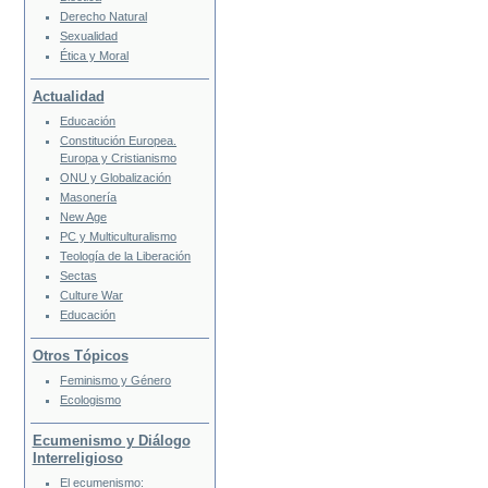
Derecho Natural
Sexualidad
Ética y Moral
Actualidad
Educación
Constitución Europea.
Europa y Cristianismo
ONU y Globalización
Masonería
New Age
PC y Multiculturalismo
Teología de la Liberación
Sectas
Culture War
Educación
Otros Tópicos
Feminismo y Género
Ecologismo
Ecumenismo y Diálogo
Interreligioso
El ecumenismo: