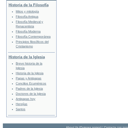
Historia de la Filosofía
Mitos y mitología
Filosofía Antigua
Filosofía Medieval y
Renacentista
Filosofía Moderna
Filosofía Contemporánea
Principios filosóficos del
Cristianismo
Historia de la Iglesia
Breve historia de la
Iglesia
Historia de la Iglesia
Papas y Antipapas
Concilios Ecuménicos
Padres de la Iglesia
Doctores de la Iglesia
Antipapas hoy
Herejías
Santos
About Us (Quienes somos)
|
Contacta con nos