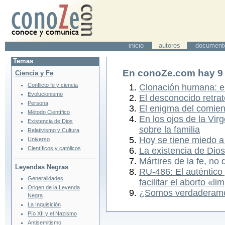
inicio
autores
document
Temas
En conoZe.com hay
9
Ciencia y Fe
Conflicto fe y ciencia
Clonación humana: e
Evolucionismo
El desconocido retrat
Persona
El enigma del comien
Método Científico
En los ojos de la Vi
Existencia de Dios
sobre la familia
Relativismo y Cultura
Hoy se tiene miedo a
Universo
Científicos y católicos
La existencia de Dios
Mártires de la fe, no 
Leyendas Negras
RU-486: El auténtico 
Generalidades
facilitar el aborto «li
Origen de la Leyenda
¿Somos verdaderamen
Negra
La Inquisición
Pío XII y el Nazismo
Antisemitismo