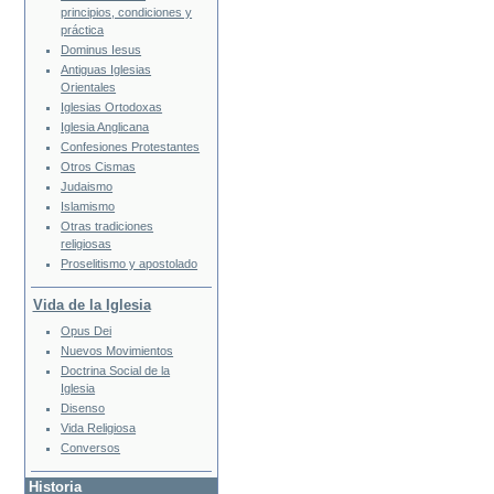
principios, condiciones y
práctica
Dominus Iesus
Antiguas Iglesias
Orientales
Iglesias Ortodoxas
Iglesia Anglicana
Confesiones Protestantes
Otros Cismas
Judaismo
Islamismo
Otras tradiciones
religiosas
Proselitismo y apostolado
Vida de la Iglesia
Opus Dei
Nuevos Movimientos
Doctrina Social de la
Iglesia
Disenso
Vida Religiosa
Conversos
Historia