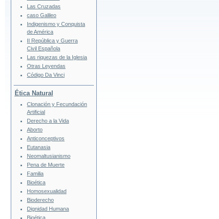
Las Cruzadas
caso Galileo
Indigenismo y Conquista
de América
II República y Guerra
Civil Española
Las riquezas de la Iglesia
Otras Leyendas
Código Da Vinci
Ética Natural
Clonación y Fecundación
Artificial
Derecho a la Vida
Aborto
Anticonceptivos
Eutanasia
Neomaltusianismo
Pena de Muerte
Familia
Bioética
Homosexualidad
Bioderecho
Dignidad Humana
Bioética