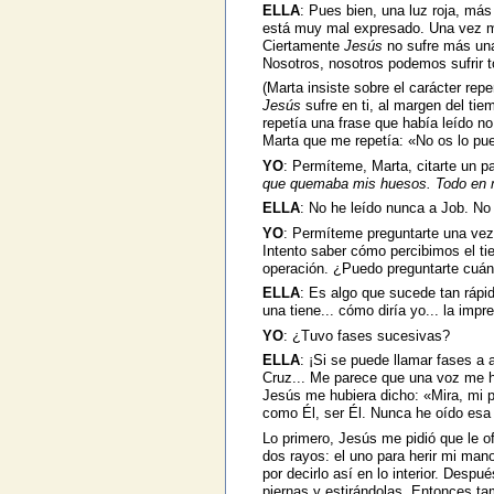
ELLA
: Pues bien, una luz roja, más
está muy mal expresado. Una vez más
Ciertamente
Jesús
no sufre más una
Nosotros, nosotros podemos sufrir t
(Marta insiste sobre el carácter rep
Jesús
sufre en ti, al margen del ti
repetía una frase que había leído n
Marta que me repetía: «No os lo pued
YO
: Permíteme, Marta, citarte un p
que quemaba mis huesos. Todo en m
ELLA
: No he leído nunca a Job. No
YO
: Permíteme preguntarte una vez 
Intento saber cómo percibimos el ti
operación. ¿Puedo preguntarte cuán
ELLA
: Es algo que sucede tan rápid
una tiene... cómo diría yo... la imp
YO
: ¿Tuvo fases sucesivas?
ELLA
: ¡Si se puede llamar fases a 
Cruz... Me parece que una voz me h
Jesús me hubiera dicho: «Mira, mi p
como Él, ser Él. Nunca he oído esa 
Lo primero, Jesús me pidió que le o
dos rayos: el uno para herir mi man
por decirlo así en lo interior. Desp
piernas y estirándolas. Entonces ta