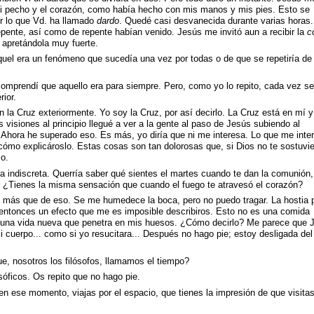
mi pecho y el corazón, como había hecho con mis manos y mis pies. Esto se
r lo que Vd. ha llamado
dardo
. Quedé casi desvanecida durante varias horas.
pente, así como de repente habían venido. Jesús me invitó aun a recibir la
c
 apretándola muy fuerte.
quel era un fenómeno que sucedía una vez por todas o de que se repetiría de
 comprendí que aquello era para siempre. Pero, como yo lo repito, cada vez se
ior.
 la Cruz exteriormente. Yo soy la Cruz, por así decirlo. La Cruz está en mí y
 visiones al principio llegué a ver a la gente al paso de Jesús subiendo al
. Ahora he superado eso. Es más, yo diría que ni me interesa. Lo que me inte
cómo explicároslo. Estas cosas son tan dolorosas que, si Dios no te sostuvie
so.
 indiscreta. Querría saber qué sientes el martes cuando te dan la comunión,
a. ¿Tienes la misma sensación que cuando el fuego te atravesó el corazón?
o más que de eso. Se me humedece la boca, pero no puedo tragar. La hostia 
entonces un efecto que me es imposible describiros. Esto no es una comida
Es una vida nueva que penetra en mis huesos. ¿Cómo decirlo? Me parece que 
i cuerpo... como si yo resucitara... Después no hago pie; estoy desligada del
ue, nosotros los filósofos, llamamos el tiempo?
sóficos. Os repito que no hago pie.
n ese momento, viajas por el espacio, que tienes la impresión de que visita