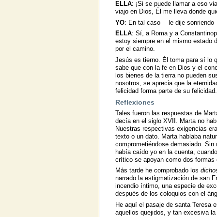
ELLA
: ¡Si se puede llamar a eso v
viajo en Dios, Él me lleva donde qui
YO
: En tal caso —le dije sonriend
ELLA
: Sí, a Roma y a Constantinop
estoy siempre en el mismo estado d
por el camino.
Jesús es tierno. Él toma para sí lo 
sabe que con la fe en Dios y el con
los bienes de la tierra no pueden s
nosotros, se aprecia que la eternid
felicidad forma parte de su felicida
Reflexiones
Tales fueron las respuestas de Mar
decía en el siglo XVII. Marta no hab
Nuestras respectivas exigencias er
texto o un dato. Marta hablaba natu
comprometiéndose demasiado. Sin ref
había caído yo en la cuenta, cuando
crítico se apoyan como dos formas d
Más tarde he comprobado los
dicho
narrado la estigmatización de san F
incendio íntimo, una especie de exc
después de los coloquios con el ánge
He aquí el pasaje de santa Teresa e
aquellos quejidos, y tan excesiva l