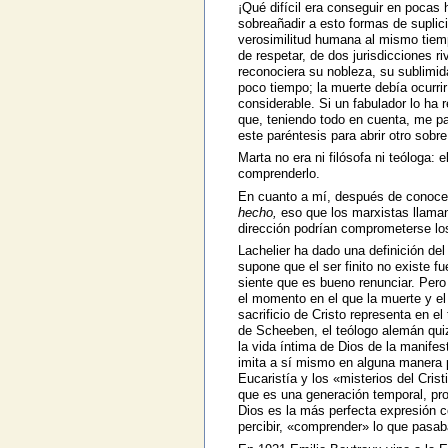
¡Qué difícil era conseguir en pocas h
sobreañadir a esto formas de suplicio
verosimilitud humana al mismo tiempo 
de respetar, de dos jurisdicciones r
reconociera su nobleza, su sublimida
poco tiempo; la muerte debía ocurrir
considerable. Si un fabulador lo ha
que, teniendo todo en cuenta, me p
este paréntesis para abrir otro sobre l
Marta no era ni filósofa ni teóloga: e
comprenderlo.
En cuanto a mí, después de conocerl
hecho,
eso que los marxistas llam
dirección podrían comprometerse lo
Lachelier ha dado una definición del 
supone que el ser finito no existe fu
siente que es bueno renunciar. Pero
el momento en el que la muerte y e
sacrificio de Cristo representa en el
de Scheeben, el teólogo alemán quizá
la vida íntima de Dios de la manifest
imita a sí mismo en alguna manera p
Eucaristía y los «misterios del Cris
que es una generación temporal, prol
Dios es la más perfecta expresión c
percibir, «comprender» lo que pasa