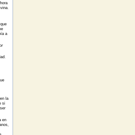
ahora
vina.
 que
me
ía a
or
ad.
que
en la
 si
ser
a en
anos,
e