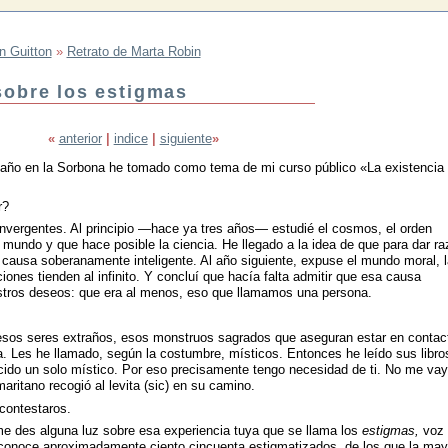
n Guitton
»
Retrato de Marta Robin
sobre los estigmas
«
anterior
|
indice
|
siguiente
»
e año en la Sorbona he tomado como tema de mi curso público «La existencia
r?
nvergentes. Al principio —hace ya tres años— estudié el cosmos, el orden
 mundo y que hace posible la ciencia. He llegado a la idea de que para dar ra
a causa soberanamente inteligente. Al año siguiente, expuse el mundo moral, l
ones tienden al infinito. Y concluí que hacía falta admitir que esa causa
estros deseos: que era al menos, eso que llamamos una persona.
esos seres extraños, esos monstruos sagrados que aseguran estar en contac
. Les he llamado, según la costumbre, místicos. Entonces he leído sus libro
cido un solo místico. Por eso precisamente tengo necesidad de ti. No me va
aritano recogió al levita (sic) en su camino.
contestaros.
 me des alguna luz sobre esa experiencia tuya que se llama los
estigmas,
voz 
 conoce aproximadamente ciento cincuenta estigmatizados, de los que la may