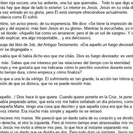
 bien roja oscura; una luz ardiente, una luz que quemaba... Todo lo que digo 
 hay que dejar de lado lo exterior. Lo interior es
Jesús, Jesús
en su vida di
 vez entrado en su gloria, pero Él está siempre ofreciéndose actualmente.
odavía como Él sufrió.
entino, sin aviso previo, de su experiencia. Me dice: «Se tiene la impresión de
empo y del espacio; más bien
Jesús
en su gloria». Mientras la escuchaba, yo 
o sé donde: «Aquello fue como un amanecer, pero el de un sol de sangre». Y o
o explicar; era algo insoportable... y era delicioso»).
asaje del libro de Job, del Antiguo Testamento:
«Era aquello un fuego devorad
í se disgregaba «.
 sabía que él había dicho eso que me citáis. Dios es
fuego devorador,
es verd
más. Sabes que me intereso por las relaciones del tiempo con la eternidad.
empo y me gustaría que me indicaras cómo lo percibís vosotros durante esta
to tiempo dura, cómo empieza y cómo finaliza?
o que a una le da vértigo. El sufrimiento es tan grande, la acción tan íntima 
resión de que se disloca, que no se puede resistir más.
aquello...! Dios hace lo que quiere. Cuando quiere ponerte en la Cruz, te pone 
abía preparado antes, que esta voz me había señalado un día próximo, como
equeña Marta, tengo una cosa que decirte» y que aquella cosa era que iba a 
voz interior. Era mucho más simple y aquello no se retrasó.
freciese mis manos. Me pareció que un dardo salía de su corazón y se dividí
o derecha, el otro la izquierda. Pero al mismo tiempo eran atravesadas mis m
ués Jesús me invitó a ofrecer mis pies, lo que hice al instante separando mis
mbién vi un dardo que se dividía en dos. Pero todo duró un instante. Jesús m