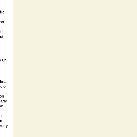
ícil
tan
do
uí
o un
alma
cio
ión
arar
se
n,
re
ver y