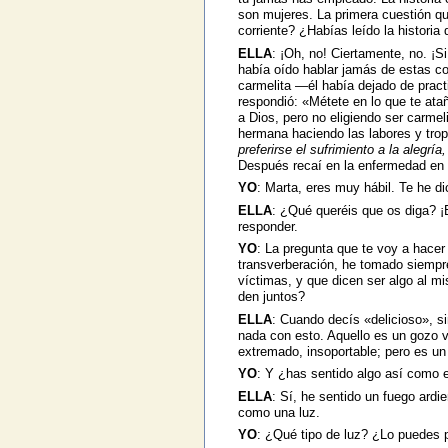
son mujeres. La primera cuestión qu
corriente? ¿Habías leído la historia
ELLA
: ¡Oh, no! Ciertamente, no. ¡Si
había oído hablar jamás de estas c
carmelita —él había dejado de pract
respondió: «Métete en lo que te at
a Dios, pero no eligiendo ser carme
hermana haciendo las labores y trope
preferirse el sufrimiento a la alegría
Después recaí en la enfermedad en 
YO
: Marta, eres muy hábil. Te he 
ELLA
: ¿Qué queréis que os diga? ¡E
responder.
YO
: La pregunta que te voy a hacer 
transverberación, he tomado siempr
víctimas, y que dicen ser algo al m
den juntos?
ELLA
: Cuando decís «delicioso», s
nada con esto. Aquello es un gozo vi
extremado, insoportable; pero es un
YO
: Y ¿has sentido algo así como 
ELLA
: Sí, he sentido un fuego ardi
como una luz.
YO
: ¿Qué tipo de luz? ¿Lo puedes 