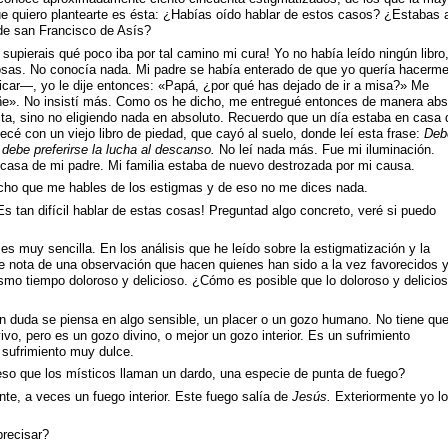
e quiero plantearte es ésta: ¿Habías oído hablar de estos casos? ¿Estabas a
 de san Francisco de Asís?
 supierais qué poco iba por tal camino mi cura! Yo no había leído ningún libro,
osas. No conocía nada. Mi padre se había enterado de que yo quería hacerm
icar—, yo le dije entonces: «Papá, ¿por qué has dejado de ir a misa?» Me
añe». No insistí más. Como os he dicho, me entregué entonces de manera abs
lita, sino no eligiendo nada en absoluto. Recuerdo que un día estaba en casa 
cé con un viejo libro de piedad, que cayó al suelo, donde leí esta frase:
Deb
, debe preferirse la lucha al descanso.
No leí nada más. Fue mi iluminación.
casa de mi padre. Mi familia estaba de nuevo destrozada por mi causa.
dicho que me hables de los estigmas y de eso no me dices nada.
s tan difícil hablar de estas cosas! Preguntad algo concreto, veré si puedo
es muy sencilla. En los análisis que he leído sobre la estigmatización y la
e nota de una observación que hacen quienes han sido a la vez favorecidos 
ismo tiempo doloroso y delicioso. ¿Cómo es posible que lo doloroso y delicio
in duda se piensa en algo sensible, un placer o un gozo humano. No tiene que
vo, pero es un gozo divino, o mejor un gozo interior. Es un sufrimiento
 sufrimiento muy dulce.
eso que los místicos llaman un dardo, una especie de punta de fuego?
ente, a veces un fuego interior. Este fuego salía de
Jesús.
Exteriormente yo lo
precisar?