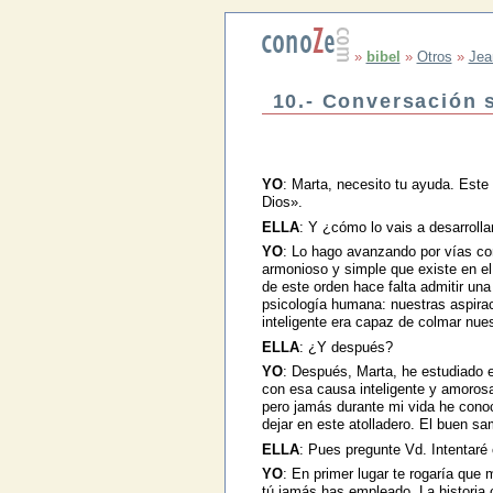
»
bibel
»
Otros
»
Jea
10.- Conversación 
YO
: Marta, necesito tu ayuda. Est
Dios».
ELLA
: Y ¿cómo lo vais a desarrolla
YO
: Lo hago avanzando por vías co
armonioso y simple que existe en el
de este orden hace falta admitir un
psicología humana: nuestras aspiraci
inteligente era capaz de colmar nu
ELLA
: ¿Y después?
YO
: Después, Marta, he estudiado 
con esa causa inteligente y amorosa
pero jamás durante mi vida he cono
dejar en este atolladero. El buen sam
ELLA
: Pues pregunte Vd. Intentaré 
YO
: En primer lugar te rogaría que
tú jamás has empleado. La historia