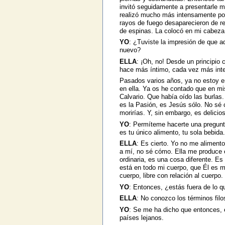
invitó seguidamente a presentarle 
realizó mucho más intensamente po
rayos de fuego desaparecieron de re
de espinas. La colocó en mi cabeza
YO
: ¿Tuviste la impresión de que a
nuevo?
ELLA
: ¡Oh, no! Desde un principio
hace más íntimo, cada vez más inter
Pasados varios años, ya no estoy en
en ella. Ya os he contado que en mis
Calvario. Que había oído las burlas
es la Pasión, es Jesús sólo. No sé 
morirías. Y, sin embargo, es delicio
YO
: Permíteme hacerte una pregunta
es tu único alimento, tu sola bebid
ELLA
: Es cierto. Yo no me aliment
a mí, no sé cómo. Ella me produce 
ordinaria, es una cosa diferente. 
está en todo mi cuerpo, que Él es m
cuerpo, libre con relación al cuerpo.
YO
: Entonces, ¿estás fuera de lo q
ELLA
: No conozco los términos filo
YO
: Se me ha dicho que entonces, e
países lejanos.