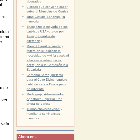
abortados
l
9 cosas que conviene saber
sobre el Miércoles de Ceniza
 ni
Juan Claudio Sanahuja, in
e
memoriam
Trumpazo: la mayoría de los
oluta
católicos USA votaron por
de mi
Trump (7 puntos de
diferencia)
e
Mons. Chaput recuerda y
reitera en su diócesis la
necesidad de vivir la castidad
a los divorciados que se
acerquen a la Confesión y la
Eucaristía
Cardenal Sarah, prefecto
para el Culto Divino, sugiere
y
celebrar cara a Dios a partir
so se
de Adviento
Medjugorje: Administrador
Apostólico Especial. Por
 ver
ahora no parece.
Turbas chavistas vejan y
humillan a seminaristas
menores
 veía
Ahora en...