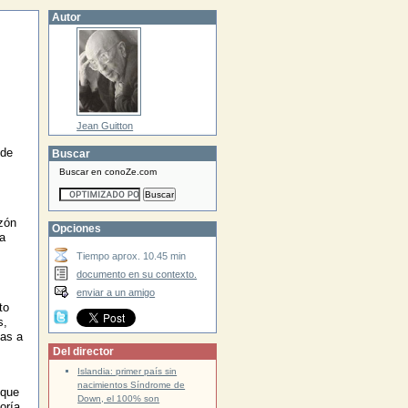
Autor
Jean Guitton
 de
Buscar
Buscar en conoZe.com
zón
Opciones
a
Tiempo aprox. 10.45 min
documento en su contexto.
enviar a un amigo
to
s,
yas a
Del director
Islandia: primer país sin
nacimientos Síndrome de
que
Down, el 100% son
oría