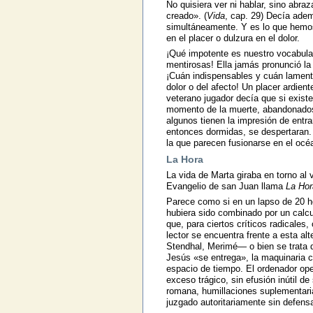
No quisiera ver ni hablar, sino abr
creado». (
Vida
, cap. 29) Decía ade
simultáneamente. Y es lo que hemo
en el placer o dulzura en el dolor.
¡Qué impotente es nuestro vocabular
mentirosas! Ella jamás pronunció la
¡Cuán indispensables y cuán lament
dolor o del afecto! Un placer ardien
veterano jugador decía que si existe
momento de la muerte, abandonados 
algunos tienen la impresión de entr
entonces dormidas, se despertaran. 
la que parecen fusionarse en el océ
La Hora
La vida de Marta giraba en torno al v
Evangelio de san Juan llama
La Hor
Parece como si en un lapso de 20 ho
hubiera sido combinado por un calcu
que, para ciertos críticos radicales
lector se encuentra frente a esta al
Stendhal, Merimé— o bien se trata d
Jesús «se entrega», la maquinaria c
espacio de tiempo. El ordenador oper
exceso trágico, sin efusión inútil de
romana, humillaciones suplementaria
juzgado autoritariamente sin defens