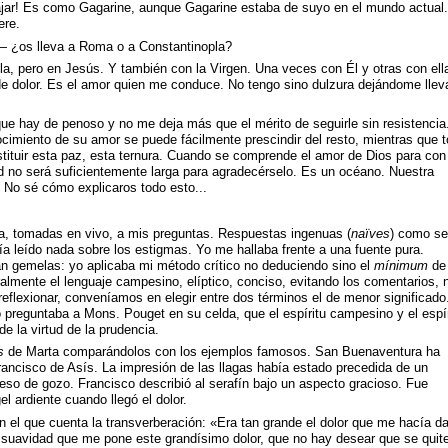
iajar! Es como Gagarine, aunque Gagarine estaba de suyo en el mundo actual
ere.
o— ¿os lleva a Roma o a Constantinopla?
la, pero en Jesús. Y también con la Virgen. Una veces con Él y otras con ell
e dolor. Es el amor quien me conduce. No tengo sino dulzura dejándome llev
que hay de penoso y no me deja más que el mérito de seguirle sin resistencia
ocimiento de su amor se puede fácilmente prescindir del resto, mientras que 
ustituir esta paz, esta ternura. Cuando se comprende el amor de Dios para con
ad no será suficientemente larga para agradecérselo. Es un océano. Nuestra
d. No sé cómo explicaros todo esto...
ta, tomadas en vivo, a mis preguntas. Respuestas ingenuas (
naïves
) como se
ía leído nada sobre los estigmas. Yo me hallaba frente a una fuente pura.
an gemelas: yo aplicaba mi método crítico no deduciendo sino el
mínimum
de
ralmente el lenguaje campesino, elíptico, conciso, evitando los comentarios, 
lexionar, conveníamos en elegir entre dos términos el de menor significado
 preguntaba a Mons. Pouget en su celda, que el espíritu campesino y el espír
e la virtud de la prudencia.
s
de Marta comparándolos con los ejemplos famosos. San Buenaventura ha
rancisco de Asís. La impresión de las llagas había estado precedida de un
eso de gozo. Francisco describió al serafín bajo un aspecto gracioso. Fue
l ardiente cuando llegó el dolor.
n el que cuenta la transverberación: «Era tan grande el dolor que me hacía da
a suavidad que me pone este grandísimo dolor, que no hay desear que se quite