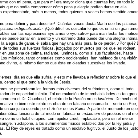
azarme con mi pena, que para mí era mayor gloria que cuantas hay en todo lo
más que no podía comprender cómo pena y alegría podían darse en ella
s experimentado, más o menos, todos quienes a veces hemos sentido amar
io para definir y para describir! ¡Cuántas veces decía Marta que las palabras
 palabra
estigmatización
. ¡Qué difícil es describir lo que es en sí un gran amor
ables son las expresiones «yo amo» o «yo sufro» para manifestar los matice
te se puede tornar en lamento y un extremo dolor puede dar una alegría íntima
 la alegría de ganar, él sabía que hay una más pura, la de perder. ¿Por qué? 
de todas sus fuerzas físicas, juzgados por muertos por los que les rodean,
ar en una zona de calma, radiante, luminosa, como si sus facultades, hasta
Los místicos, tanto orientales como occidentales, han hablado de una visión
ano divino, al mismo tiempo que éste en oleadas sucesivas los invade.
iernes, día en que ella sufría; y esto me llevaba a reflexionar sobre lo que el
a,
centro al que tendía la vida de Jesús.
ras se presentaran las formas más diversas del sufrimiento, como si todo
lador de capacidad infinita. Tal acumulación de improbabilidades es tan gran
, como era el Dr. Couchoud, el relato de la Pasión no es
histórico
. De hecho el
ternativa: o bien este relato es obra de un falsario consumado —sería un Poe,
e un conjunto querido por el Señor de los
Kairoi
. A partir del momento en que
ibernética funciona de tal modo en fabricar un
máximum
de pruebas en el me
a como un hábil cirujano: con rapidez cruel, implacable, pero sin el menor
 sangre. Yuxtapone, a los sufrimientos físicos establecidos por la ley judía y
s. El Rey de reyes es tratado como un esclavo fugitivo, el Justo de los just
a.