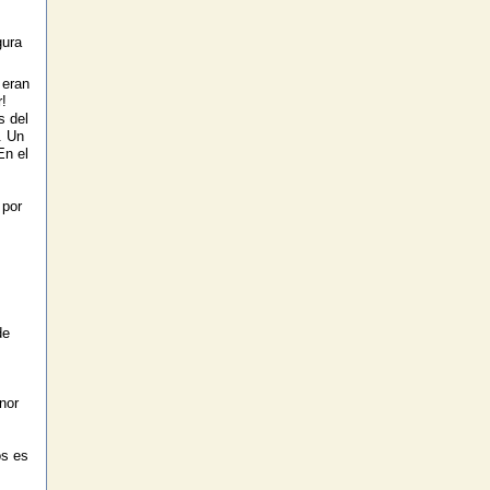
gura
 eran
!
s del
. Un
En el
 por
de
nor
os es