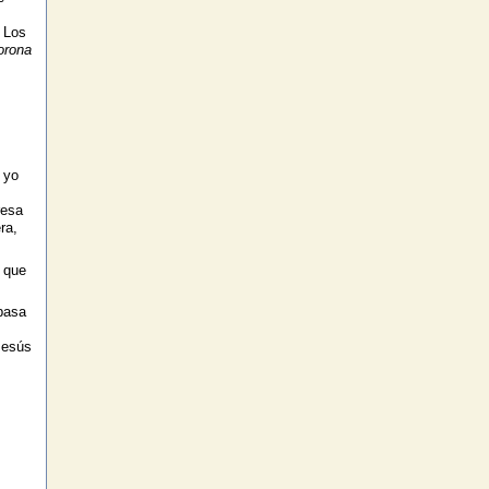
 Los
orona
 yo
resa
ra,
 que
pasa
Jesús
s