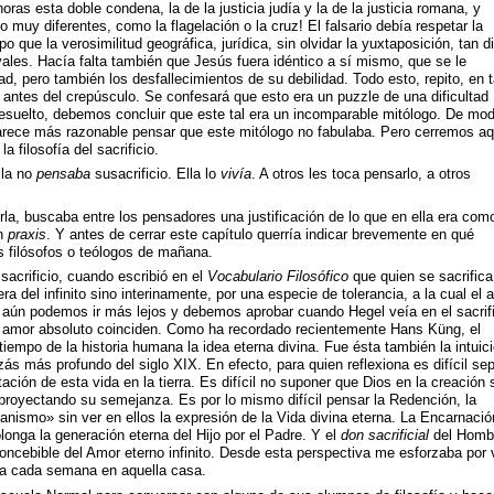
oras esta doble condena, la de la justicia judía y la de la justicia romana, y
 muy diferentes, como la flagelación o la cruz! El falsario debía respetar la
que la verosimilitud geográfica, jurídica, sin olvidar la yuxtaposición, tan dif
ivales. Hacía falta también que Jesús fuera idéntico a sí mismo, que se le
d, pero también los desfallecimientos de su debilidad. Todo esto, repito, en 
 antes del crepúsculo. Se confesará que esto era un puzzle de una dificultad
 resuelto, debemos concluir que este tal era un incomparable mitólogo. De mo
arece más razonable pensar que este mitólogo no fabulaba. Pero cerremos aq
a filosofía del sacrificio.
lla no
pensaba
susacrificio. Ella lo
vivía
. A otros les toca pensarlo, a otros
a, buscaba entre los pensadores una justificación de lo que en ella era com
an
praxis
. Y antes de cerrar este capítulo querría indicar brevemente en qué
s filósofos o teólogos de mañana.
sacrificio, cuando escribió en el
Vocabulario Filosófico
que quien se sacrifica
era del infinito sino interinamente, por una especie de tolerancia, a la cual el 
 aún podemos ir más lejos y debemos aprobar cuando Hegel veía en el sacrifi
l amor absoluto coinciden. Como ha recordado recientemente Hans Küng, el
 tiempo de la historia humana la idea eterna divina. Fue ésta también la intuic
s más profundo del siglo XIX. En efecto, para quien reflexiona es difícil sep
ación de esta vida en la tierra. Es difícil no suponer que Dios en la creación 
royectando su semejanza. Es por lo mismo difícil pensar la Redención, la
tianismo» sin ver en ellos la expresión de la Vida divina eterna. La Encarnació
onga la generación eterna del Hijo por el Padre. Y el
don sacrificial
del Homb
oncebible del Amor eterno infinito. Desde esta perspectiva me esforzaba por 
ba cada semana en aquella casa.