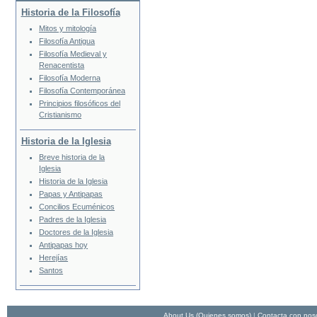
Historia de la Filosofía
Mitos y mitología
Filosofía Antigua
Filosofía Medieval y
Renacentista
Filosofía Moderna
Filosofía Contemporánea
Principios filosóficos del
Cristianismo
Historia de la Iglesia
Breve historia de la
Iglesia
Historia de la Iglesia
Papas y Antipapas
Concilios Ecuménicos
Padres de la Iglesia
Doctores de la Iglesia
Antipapas hoy
Herejías
Santos
About Us (Quienes somos)
|
Contacta con nos