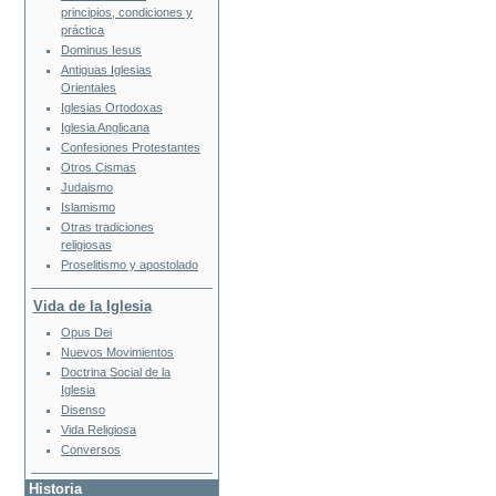
principios, condiciones y
práctica
Dominus Iesus
Antiguas Iglesias
Orientales
Iglesias Ortodoxas
Iglesia Anglicana
Confesiones Protestantes
Otros Cismas
Judaismo
Islamismo
Otras tradiciones
religiosas
Proselitismo y apostolado
Vida de la Iglesia
Opus Dei
Nuevos Movimientos
Doctrina Social de la
Iglesia
Disenso
Vida Religiosa
Conversos
Historia