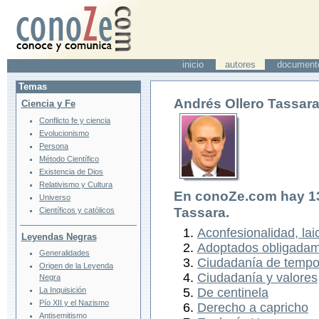
inicio
autores
document
Temas
Andrés Ollero Tassar
Ciencia y Fe
Conflicto fe y ciencia
Evolucionismo
Persona
Método Científico
Existencia de Dios
Relativismo y Cultura
En conoZe.com hay
1
Universo
Tassara
.
Científicos y católicos
Aconfesionalidad, lai
Leyendas Negras
Adoptados obligada
Generalidades
Ciudadanía de temp
Origen de la Leyenda
Ciudadanía y valores
Negra
La Inquisición
De centinela
Pío XII y el Nazismo
Derecho a capricho
Antisemitismo