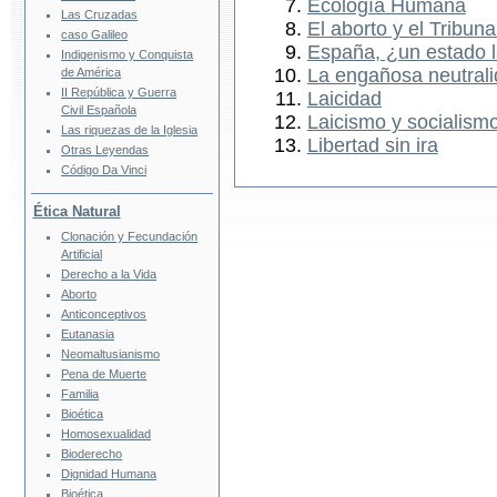
Ecología Humana
Las Cruzadas
El aborto y el Tribuna
caso Galileo
España, ¿un estado l
Indigenismo y Conquista
La engañosa neutrali
de América
II República y Guerra
Laicidad
Civil Española
Laicismo y socialismo
Las riquezas de la Iglesia
Libertad sin ira
Otras Leyendas
Código Da Vinci
Ética Natural
Clonación y Fecundación
Artificial
Derecho a la Vida
Aborto
Anticonceptivos
Eutanasia
Neomaltusianismo
Pena de Muerte
Familia
Bioética
Homosexualidad
Bioderecho
Dignidad Humana
Bioética