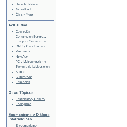
Derecho Natural
Sexualidad
Ética y Moral
Actualidad
Educación
Constitución Europea.
Europa y Cristianismo
ONU y Globalización
Masonería
New Age
PC y Multiculturalismo
Teología de la Liberación
Sectas
Culture War
Educación
Otros Tópicos
Feminismo y Género
Ecologismo
Ecumenismo y Diálogo
Interreligioso
El ecumenismo: