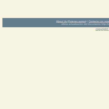
About Us (Quienes somos)
|
Contacta con nos
última actualización del documento http
copyright