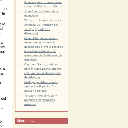
9 cosas que conviene saber
sobre el Miércoles de Ceniza
eron
Juan Claudio Sanahuja, in
 la
memoriam
Trumpazo: la mayoría de los
 lo
católicos USA votaron por
al
Trump (7 puntos de
s
diferencia)
Mons. Chaput recuerda y
ia
reitera en su diócesis la
nte
necesidad de vivir la castidad
a los divorciados que se
cios
acerquen a la Confesión y la
Eucaristía
Cardenal Sarah, prefecto
s a
para el Culto Divino, sugiere
celebrar cara a Dios a partir
n»,
de Adviento
Medjugorje: Administrador
e
Apostólico Especial. Por
ahora no parece.
Turbas chavistas vejan y
 del
humillan a seminaristas
menores
 a
o
Ahora en...
o
da