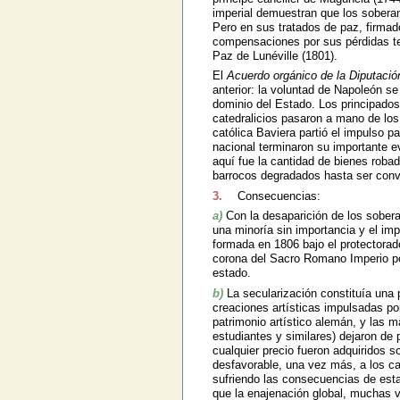
imperial demuestran que los soberan
Pero en sus tratados de paz, firmad
compensaciones por sus pérdidas terr
Paz de Lunéville (1801).
El
Acuerdo orgánico de la Diputació
anterior: la voluntad de Napoleón se
dominio del Estado. Los principados
catedralicios pasaron a mano de los
católica Baviera partió el impulso p
nacional terminaron su importante ev
aquí fue la cantidad de bienes robado
barrocos degradados hasta ser conv
3.
Consecuencias:
a)
Con la desaparición de los sobera
una minoría sin importancia y el imp
formada en 1806 bajo el protectorad
corona del Sacro Romano Imperio p
estado.
b)
La secularización constituía una p
creaciones artísticas impulsadas po
patrimonio artístico alemán, y las 
estudiantes y similares) dejaron de
cualquier precio fueron adquiridos s
desfavorable, una vez más, a los cat
sufriendo las consecuencias de esta
que la enajenación global, muchas v