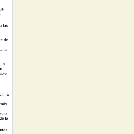
que
a
e las
te de
a la
, a
n.
able
u
r, la
o más
icio
de la
antes