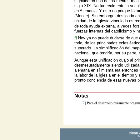
significaron una de las fuentes más 
siglo XIX. No fue realmente la secu
en Alemania. Y esto no porque falta
(Merkle). Sin embargo, desligado ah
unidad de la Iglesia vinculada est
de toda ayuda externa, a veces forz
fuerzas internas del catolicismo y ha
f)
Hoy ya no puede dudarse de que e
todo, de los principados eclesiásti
superado. La simplificación del mapa
nacional, que tendría, por su parte, 
Aunque esta unificación cuajó al pri
desmesuradamente siendo utilizada p
alemana en sí misma era entonces u
la labor de la Iglesia en el tiempo 
pronto conciencia de esas nuevas po
Notas
[7]
Para el desarrollo puramente pragmát
About 
úl