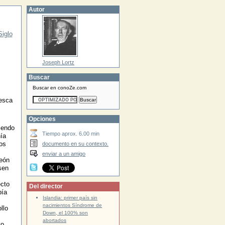
Autor
Siglo
Joseph Lortz
Buscar
Buscar en conoZe.com
tesca
Opciones
iendo
Tiempo aprox. 6.00 min
nía
os
documento en su contexto.
enviar a un amigo
león
sen
ecto
Del director
bía
Islandia: primer país sin
nacimientos Síndrome de
llo
Down, el 100% son
abortados
to