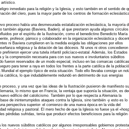
artístico.
igro inmediato para la religión y la Iglesia, y esto también en el sentido de 
ación del clero, pues la mayor parte de los centros de formación eclesiástic
uevo proceso había una desmesurada estatalización eclesiástica, la mayoría d
co también algunas (Baviera, Baden), al que prestaron ayuda algunos círculos
fluidos por el espíritu de la Ilustración, como el benedictino Benedicto María
ente, profesor, párroco y colaborador en la organización eclesiástica y docen
tes ni Baviera cumplieron en la medida exigida las obligaciones por ellos
nseñanza religiosa y la dotación de las diócesis. Ni unos ni otros concedieron 
e prefirieron ejercer una tutela infantil policíaco-estatal. Además, los Estados
za y la comprensión necesaria para con sus nuevos e involuntarios súbditos
ado fueron reservados de un modo especial, incluso en las comarcas católicas
eguro para tener a raya en todos los frentes a la parte católica de la població
Mundial el ejemplo típico de esta situación. Todo ello llevaba consigo un not
ncia católica, lo que indudablemente redundó en detrimento de sus energías
 proceso, y una vez que las ideas de la Ilustración pusieron de manifiesto s
Alemania, lo mismo que en Francia, la ventaja que suponía la situación, es deci
l nuevo edificio del catolicismo. También por lo que respecta a Alemania la
 base de ininterrumpidos ataques contra la Iglesia, sino también -y esto es l
una perspectiva superior- el comienzo de una nueva época en la vida del
ad religiosa y pastoral. El mero hecho de que la Iglesia no fuese ya el «hosp
les pérdidas sufridas, tenía que producir efectos beneficiosos para la religión 
a los nuevos súbditos católicos por algunos irresponsables gobiernos protest