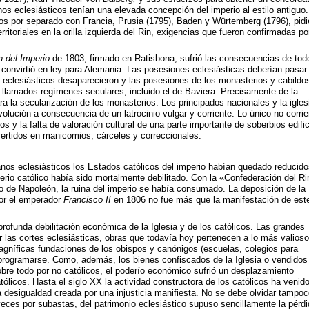
os eclesiásticos tenían una elevada concepción del imperio al estilo antiguo.
os por separado con Francia, Prusia (1795), Baden y Würtemberg (1796), pidi
itoriales en la orilla izquierda del Rin, exigencias que fueron confirmadas por
n del Imperio
de 1803, firmado en Ratisbona, sufrió las consecuencias de todo
 convirtió en ley para Alemania. Las posesiones eclesiásticas deberían pasar 
 eclesiásticos desaparecieron y las posesiones de los monasterios y cabildo
 llamados regímenes seculares, incluido el de Baviera. Precisamente de la
ara la secularización de los monasterios. Los principados nacionales y la igles
olución a consecuencia de un latrocinio vulgar y corriente. Lo único no corrie
s y la falta de valoración cultural de una parte importante de soberbios edifi
ertidos en manicomios, cárceles y correccionales.
nos eclesiásticos los Estados católicos del imperio habían quedado reducido
erio católico había sido mortalmente debilitado. Con la «Confederación del Ri
o de Napoleón, la ruina del imperio se había consumado. La deposición de la
or el emperador
Francisco II
en 1806 no fue más que la manifestación de est
rofunda debilitación económica de la Iglesia y de los católicos. Las grandes
r las cortes eclesiásticas, obras que todavía hoy pertenecen a lo más valioso
magníficas fundaciones de los obispos y canónigos (escuelas, colegios para
 programarse. Como, además, los bienes confiscados de la Iglesia o vendidos
obre todo por no católicos, el poderío económico sufrió un desplazamiento
ólicos. Hasta el siglo XX la actividad constructora de los católicos ha venid
 desigualdad creada por una injusticia manifiesta. No se debe olvidar tampoc
eces por subastas, del patrimonio eclesiástico supuso sencillamente la pérdi