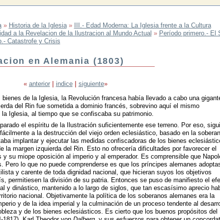
a
»
Historia de la Iglesia
»
III.- Edad Moderna: La Iglesia frente a la Cultura
dad a la Revelacion de la Ilustracion al Mundo Actual
»
Período primero.- El 
o.- Catastrofe y Crisis
acion en Alemania (1803)
«
anterior
|
indice
|
siguiente
»
 bienes de la Iglesia, la Revolución francesa había llevado a cabo una gigan
uierda del Rin fue sometida a dominio francés, sobrevino aquí el mismo
 la Iglesia, al tiempo que se confiscaba su patrimonio.
rado el espíritu de la Ilustración suficientemente ese terreno. Por eso, sigu
 fácilmente a la destrucción del viejo orden eclesiástico, basado en la sobera
taba implantar y ejecutar las medidas confiscadoras de los bienes eclesiástic
de la margen izquierda del Rin. Esto no ofrecería dificultades por favorecer el
 y su miope oposición al imperio y al emperador. Es comprensible que Napo
s. Pero lo que no puede comprenderse es que los príncipes alemanes adopta
ista y carente de toda dignidad nacional, que hicieran suyos los objetivos
, permitiesen la división de su patria. Entonces se puso de manifiesto el ef
ial y dinástico, mantenido a lo largo de siglos, que tan escasísimo aprecio ha
rritorio nacional. Objetivamente la política de los soberanos alemanes era la
mperio y de la idea imperial y la culminación de un proceso tendente al desarro
nobleza y de los bienes eclesiásticos. Es cierto que los buenos propósitos del
4-1817), Karl Theodor von
Dalberg,
y sus esfuerzos para obtener un concorda