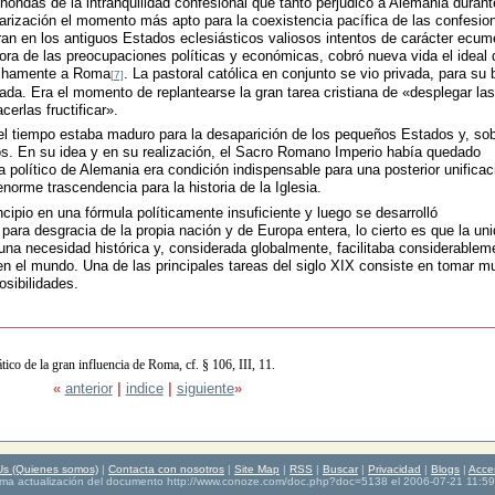
hondas de la intranquilidad confesional que tanto perjudicó a Alemania durant
larización el momento más apto para la coexistencia pacífica de las confesio
ran en los antiguos Estados eclesiásticos valiosos intentos de carácter ecum
ora de las preocupaciones políticas y económicas, cobró nueva vida el ideal 
rechamente a Roma
. La pastoral católica en conjunto se vio privada, para su 
[7]
ada. Era el momento de replantearse la gran tarea cristiana de «desplegar las
cerlas fructificar».
l tiempo estaba maduro para la desaparición de los pequeños Estados y, so
cos. En su idea y en su realización, el Sacro Romano Imperio había quedado
 político de Alemania era condición indispensable para una posterior unificac
enorme trascendencia para la historia de la Iglesia.
ncipio en una fórmula políticamente insuficiente y luego se desarrolló
ara desgracia de la propia nación y de Europa entera, lo cierto es que la un
na necesidad histórica y, considerada globalmente, facilitaba considerablem
y en el mundo. Una de las principales tareas del siglo XIX consiste en tomar m
sibilidades.
ico de la gran influencia de Roma, cf. § 106, III, 11.
«
anterior
|
indice
|
siguiente
»
Us (Quienes somos)
|
Contacta con nosotros
|
Site Map
|
RSS
|
Buscar
|
Privacidad
|
Blogs
|
Acce
tima actualización del documento http://www.conoze.com/doc.php?doc=
5138
el 2006-07-21 11:59