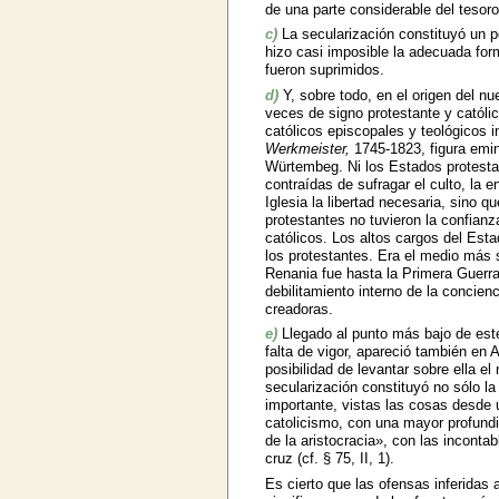
de una parte considerable del tesoro 
c)
La secularización constituyó un pel
hizo casi imposible la adecuada form
fueron suprimidos.
d)
Y, sobre todo, en el origen del n
veces de signo protestante y católi
católicos episcopales y teológicos in
Werkmeister,
1745-1823, figura emin
Würtembeg. Ni los Estados protestan
contraídas de sufragar el culto, la e
Iglesia la libertad necesaria, sino qu
protestantes no tuvieron la confian
católicos. Los altos cargos del Est
los protestantes. Era el medio más s
Renania fue hasta la Primera Guerra 
debilitamiento interno de la concie
creadoras.
e)
Llegado al punto más bajo de este
falta de vigor, apareció también en 
posibilidad de levantar sobre ella e
secularización constituyó no sólo la
importante, vistas las cosas desde 
catolicismo, con una mayor profundid
de la aristocracia», con las incontab
cruz (cf. § 75, II, 1).
Es cierto que las ofensas inferidas 