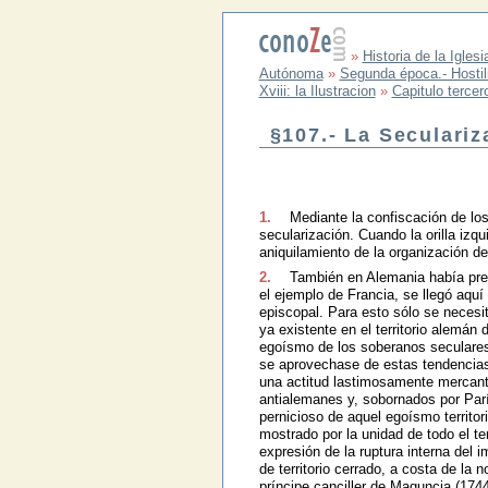
»
Historia de la Iglesi
Autónoma
»
Segunda época.- Hostili
Xviii: la Ilustracion
»
Capitulo tercer
§107.- La Seculariz
1.
Mediante la confiscación de los
secularización. Cuando la orilla izq
aniquilamiento de la organización de
2.
También en Alemania había prepa
el ejemplo de Francia, se llegó aquí
episcopal. Para esto sólo se necesi
ya existente en el territorio alemán 
egoísmo de los soberanos seculares
se aprovechase de estas tendencia
una actitud lastimosamente mercantil
antialemanes y, sobornados por París
pernicioso de aquel egoísmo territor
mostrado por la unidad de todo el te
expresión de la ruptura interna del i
de territorio cerrado, a costa de la 
príncipe canciller de Maguncia (174