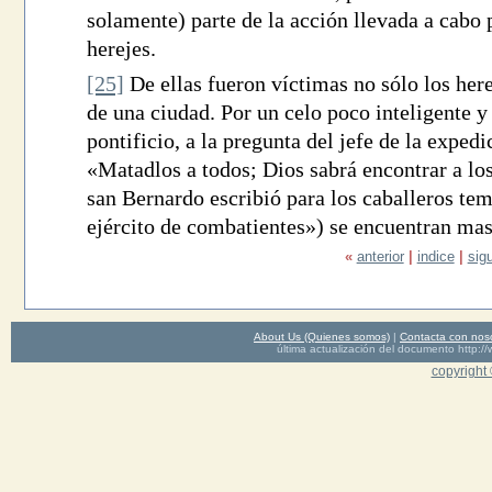
solamente) parte de la acción llevada a cabo p
herejes.
[25]
De ellas fueron víctimas no sólo los here
de una ciudad. Por un celo poco inteligente y
pontificio, a la pregunta del jefe de la expedi
«Matadlos a todos; Dios sabrá encontrar a los
san Bernardo escribió para los caballeros te
ejército de combatientes») se encuentran masi
«
anterior
|
indice
|
sig
About Us (Quienes somos)
|
Contacta con nos
última actualización del documento http
copyright