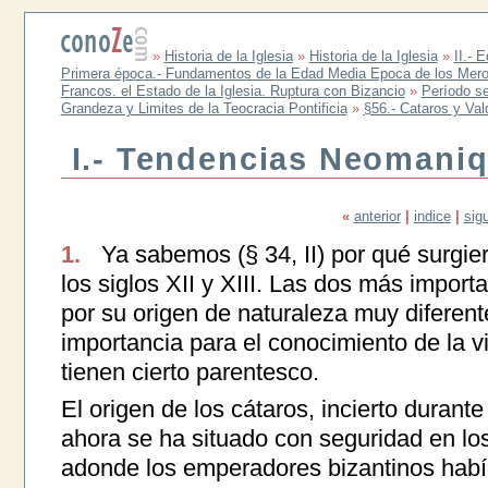
»
Historia de la Iglesia
»
Historia de la Iglesia
»
II.- 
Primera época.- Fundamentos de la Edad Media Epoca de los Mero
Francos. el Estado de la Iglesia. Ruptura con Bizancio
»
Período se
Grandeza y Limites de la Teocracia Pontificia
»
§56.- Cataros y Va
I.- Tendencias Neomani
«
anterior
|
indice
|
sig
1.
Ya sabemos (§ 34, II) por qué surgie
los siglos XII y XIII. Las dos más import
por su origen de naturaleza muy diferente
importancia para el conocimiento de la vi
tienen cierto parentesco.
El origen de los cátaros, incierto duran
ahora se ha situado con seguridad en lo
adonde los emperadores bizantinos habí