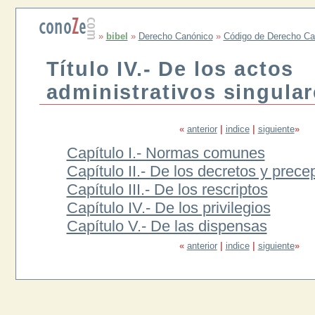
»
bibel
»
Derecho Canónico
»
Código de Derecho Ca
Título IV.- De los actos
administrativos singula
«
anterior
|
indice
|
siguiente
»
Capítulo I.- Normas comunes
Capítulo II.- De los decretos y prece
Capítulo III.- De los rescriptos
Capítulo IV.- De los privilegios
Capítulo V.- De las dispensas
«
anterior
|
indice
|
siguiente
»