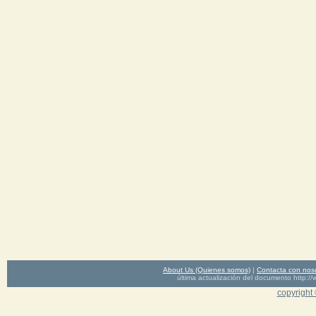
About Us (Quienes somos)
|
Contacta con nos
última actualización del documento http
copyright