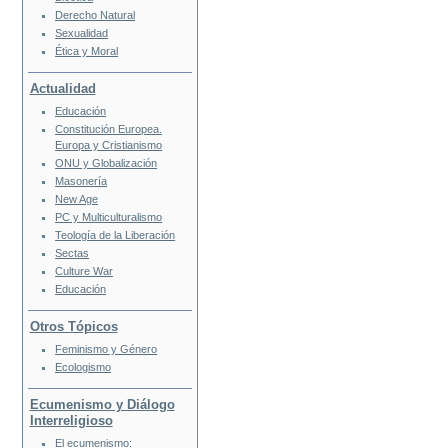
Derecho Natural
Sexualidad
Ética y Moral
Actualidad
Educación
Constitución Europea.
Europa y Cristianismo
ONU y Globalización
Masonería
New Age
PC y Multiculturalismo
Teología de la Liberación
Sectas
Culture War
Educación
Otros Tópicos
Feminismo y Género
Ecologismo
Ecumenismo y Diálogo
Interreligioso
El ecumenismo: