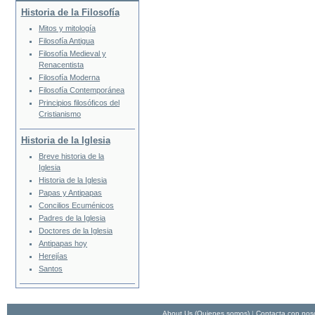
Historia de la Filosofía
Mitos y mitología
Filosofía Antigua
Filosofía Medieval y
Renacentista
Filosofía Moderna
Filosofía Contemporánea
Principios filosóficos del
Cristianismo
Historia de la Iglesia
Breve historia de la
Iglesia
Historia de la Iglesia
Papas y Antipapas
Concilios Ecuménicos
Padres de la Iglesia
Doctores de la Iglesia
Antipapas hoy
Herejías
Santos
About Us (Quienes somos)
|
Contacta con nos