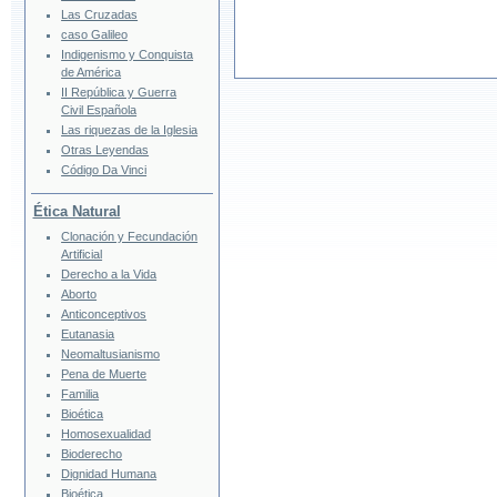
Las Cruzadas
caso Galileo
Indigenismo y Conquista
de América
II República y Guerra
Civil Española
Las riquezas de la Iglesia
Otras Leyendas
Código Da Vinci
Ética Natural
Clonación y Fecundación
Artificial
Derecho a la Vida
Aborto
Anticonceptivos
Eutanasia
Neomaltusianismo
Pena de Muerte
Familia
Bioética
Homosexualidad
Bioderecho
Dignidad Humana
Bioética