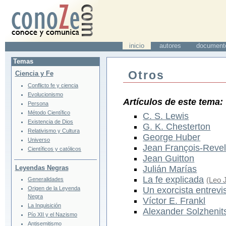
inicio
autores
document
Temas
Otros
Ciencia y Fe
Conflicto fe y ciencia
Evolucionismo
Artículos de este tema:
Persona
Método Científico
C. S. Lewis
Existencia de Dios
G. K. Chesterton
Relativismo y Cultura
George Huber
Universo
Jean François-Reve
Científicos y católicos
Jean Guitton
Leyendas Negras
Julián Marías
La fe explicada
(Leo 
Generalidades
Origen de la Leyenda
Un exorcista entrevis
Negra
Víctor E. Frankl
La Inquisición
Alexander Solzhenit
Pío XII y el Nazismo
Antisemitismo