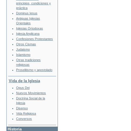
principios, condiciones y
práctica
Dominus Iesus
Antiguas Iglesias
Orientales
Iglesias Ortodoxas
Iglesia Anglicana
Confesiones Protestantes
Otros Cismas
Judaismo
Islamismo
Otras tradiciones
religiosas
Proselitismo y apostolado
Vida de la Iglesia
Opus Dei
Nuevos Movimientos
Doctrina Social de la
Iglesia
Disenso
Vida Religiosa
Conversos
Historia