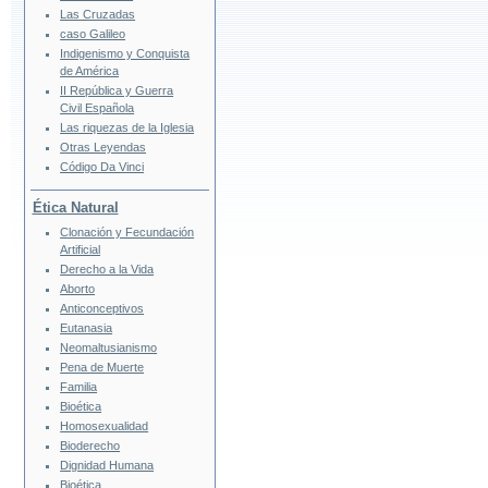
Las Cruzadas
caso Galileo
Indigenismo y Conquista
de América
II República y Guerra
Civil Española
Las riquezas de la Iglesia
Otras Leyendas
Código Da Vinci
Ética Natural
Clonación y Fecundación
Artificial
Derecho a la Vida
Aborto
Anticonceptivos
Eutanasia
Neomaltusianismo
Pena de Muerte
Familia
Bioética
Homosexualidad
Bioderecho
Dignidad Humana
Bioética