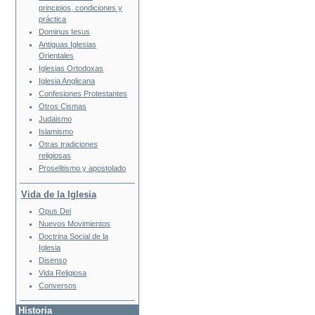
principios, condiciones y
práctica
Dominus Iesus
Antiguas Iglesias
Orientales
Iglesias Ortodoxas
Iglesia Anglicana
Confesiones Protestantes
Otros Cismas
Judaismo
Islamismo
Otras tradiciones
religiosas
Proselitismo y apostolado
Vida de la Iglesia
Opus Dei
Nuevos Movimientos
Doctrina Social de la
Iglesia
Disenso
Vida Religiosa
Conversos
Historia