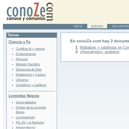
inicio
autores
document
Temas
En conoZe.com hay
2
docume
Ciencia y Fe
Wahabíes y salafistas en Có
Conflicto fe y ciencia
«Apocalypto»: anatema
Evolucionismo
Persona
Método Científico
Existencia de Dios
Relativismo y Cultura
Universo
Científicos y católicos
Leyendas Negras
Generalidades
Origen de la Leyenda
Negra
La Inquisición
Pío XII y el Nazismo
Antisemitismo