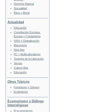
Derecho Natural
Sexualidad
Ética y Moral
Actualidad
Educación
Constitución Europea.
Europa y Cristianismo
ONU y Globalización
Masonería
New Age
PC y Multiculturalismo
Teología de la Liberación
Sectas
Culture War
Educación
Otros Tópicos
Feminismo y Género
Ecologismo
Ecumenismo y Diálogo
Interreligioso
El ecumenismo: