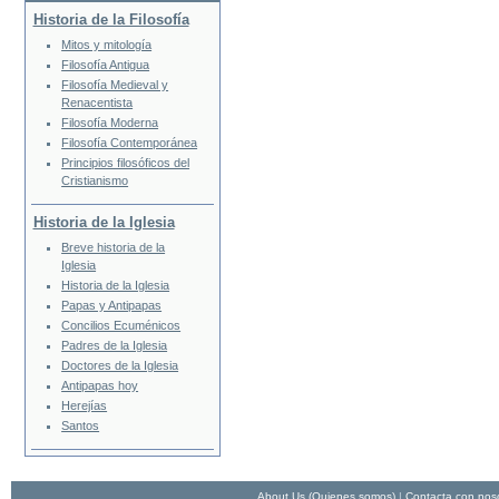
Historia de la Filosofía
Mitos y mitología
Filosofía Antigua
Filosofía Medieval y
Renacentista
Filosofía Moderna
Filosofía Contemporánea
Principios filosóficos del
Cristianismo
Historia de la Iglesia
Breve historia de la
Iglesia
Historia de la Iglesia
Papas y Antipapas
Concilios Ecuménicos
Padres de la Iglesia
Doctores de la Iglesia
Antipapas hoy
Herejías
Santos
About Us (Quienes somos)
|
Contacta con nos