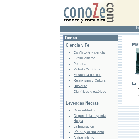
in
Temas
Ma
Ciencia y Fe
Conflicto fe y ciencia
Evolucionismo
Persona
Método Científico
Existencia de Dios
Relativismo y Cultura
En
Universo
Científicos y católicos
Leyendas Negras
Generalidades
Origen de la Leyenda
Negra
La Inquisición
Pío XII y el Nazismo
Antisemitismo