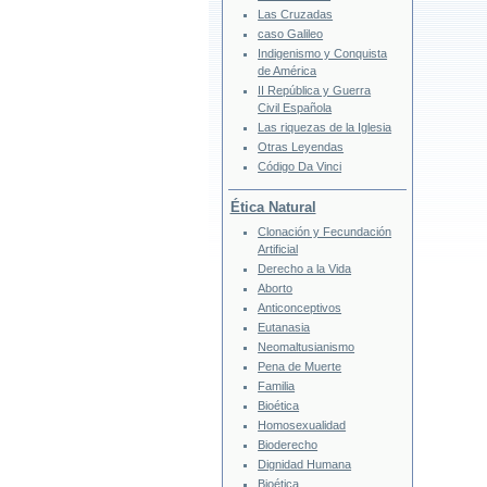
Las Cruzadas
caso Galileo
Indigenismo y Conquista
de América
II República y Guerra
Civil Española
Las riquezas de la Iglesia
Otras Leyendas
Código Da Vinci
Ética Natural
Clonación y Fecundación
Artificial
Derecho a la Vida
Aborto
Anticonceptivos
Eutanasia
Neomaltusianismo
Pena de Muerte
Familia
Bioética
Homosexualidad
Bioderecho
Dignidad Humana
Bioética