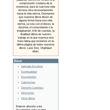
comprensión cristiana de la
existencia, para la cual esta vida
terrena mira necesariamente
hacia la vida eterna. Deseamos
que nuestros libros lleven de
alguna forma hacia esa vida
eterna, ya sea con el deseo, la
doctrina, el conocimiento o la
imaginación. A fin de cuentas, la
finalidad última de nuestro
trabajo es la que expresa otra
frase latina que incluimos en la
última página de todos nuestros
libros:
Laus Deo, Virginique
Matri
.
Bibel
Sagrada Escritura
Espiritualidad
Documentos
Catecismos
Derecho Canónico
Directorios
Otros libros
Enlaces directos a los
documentos más usados.