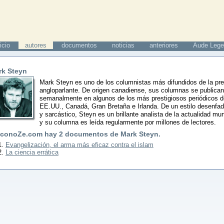
icio
autores
documentos
noticias
anteriores
Aude Lege
rk Steyn
Mark Steyn es uno de los columnistas más difundidos de la pr
angloparlante. De origen canadiense, sus columnas se publica
semanalmente en algunos de los más prestigiosos periódicos 
EE.UU., Canadá, Gran Bretaña e Irlanda. De un estilo desenfa
y sarcástico, Steyn es un brillante analista de la actualidad mun
y su columna es leída regularmente por millones de lectores.
 conoZe.com hay
2
documentos de
Mark Steyn
.
Evangelización, el arma más eficaz contra el islam
La ciencia errática