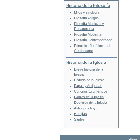
Historia de la Filosofía
Mitos y mitología
Filosofía Antigua
Filosofía Medieval y
Renacentista
Filosofía Moderna
Filosofía Contemporánea
Principios filosóficos del
Cristianismo
Historia de la Iglesia
Breve historia de la
Iglesia
Historia de la Iglesia
Papas y Antipapas
Concilios Ecuménicos
Padres de la Iglesia
Doctores de la Iglesia
Antipapas hoy
Herejías
Santos
About 