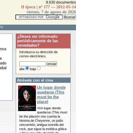
8.630 documentos
II época | nº 177 — 2012-05-14
viernes, 7 de agosto de 2026
re
¿Desea ser informado
periódicamente de las
novedades?
ensa
Introduzca su dirección de
n
correo electrónico.
de
dado
dial
alta
baja
Atrévete con el cine
Un lugar donde
quedarse (This
must be the
place)
«Un lugar donde
quedarse (This must
be the place)» nos cuenta la
historia de Cheyenne, un judío
cincuentón, antigua estrella del
rock, que sigue la estética gótica