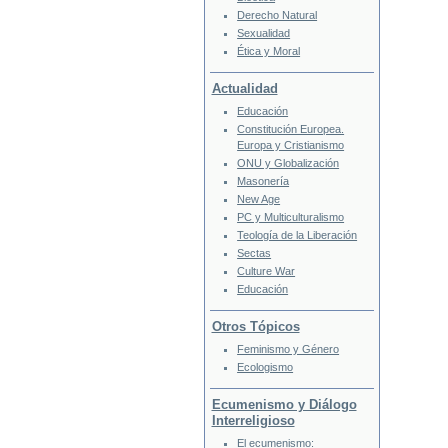
Derecho Natural
Sexualidad
Ética y Moral
Actualidad
Educación
Constitución Europea.
Europa y Cristianismo
ONU y Globalización
Masonería
New Age
PC y Multiculturalismo
Teología de la Liberación
Sectas
Culture War
Educación
Otros Tópicos
Feminismo y Género
Ecologismo
Ecumenismo y Diálogo
Interreligioso
El ecumenismo: