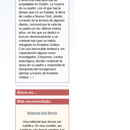
y lleva una vida aburrida de
prejubilado en Dublín. La muerte
de su padre, con el que hacía
tiempo que no se trataba, le lleva
de vuelta a Nueva York, donde,
a través de la lectura de algunos
diarios, reconstruye la vida de
su padre en los últimos treinta
años, en los que se dedicó a
buscar obsesivamente a un
criminal nazi que se había
refugiado en Estados Unidos.
Con una inexorable lentitud y sin
capacitación alguna como
investigador, Cheyenne, contra
toda lógica, decide continuar la
tarea de su padre y emprende la
búsqueda del nonagenario
alemán a través de Estados
Unidos.
[+]
Ahora en...
Web recomendada
Editorial Vita Brevis
Una editorial que desea ser
católica. En ese sentido, las
palabras
vita brevis
remiten a la