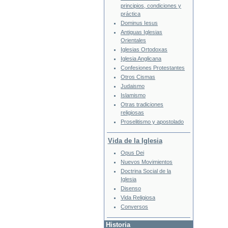
principios, condiciones y
práctica
Dominus Iesus
Antiguas Iglesias
Orientales
Iglesias Ortodoxas
Iglesia Anglicana
Confesiones Protestantes
Otros Cismas
Judaismo
Islamismo
Otras tradiciones
religiosas
Proselitismo y apostolado
Vida de la Iglesia
Opus Dei
Nuevos Movimientos
Doctrina Social de la
Iglesia
Disenso
Vida Religiosa
Conversos
Historia