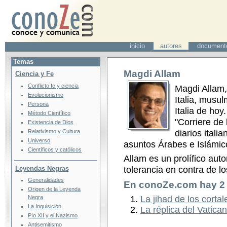
inicio
autores
document
Temas
Magdi Allam
Ciencia y Fe
Conflicto fe y ciencia
Magdi Allam,
Evolucionismo
Italia, musul
Persona
Italia de hoy
Método Científico
"Corriere de 
Existencia de Dios
diarios itali
Relativismo y Cultura
Universo
asuntos Árabes e Islámic
Científicos y católicos
Allam es un prolífico auto
Leyendas Negras
tolerancia en contra de l
Generalidades
En conoZe.com hay
2
Origen de la Leyenda
La jihad de los corta
Negra
La Inquisición
La réplica del Vatica
Pío XII y el Nazismo
Antisemitismo