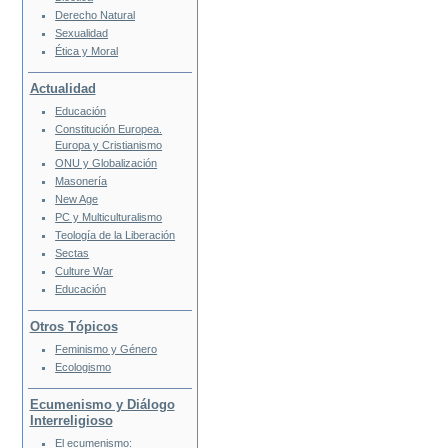
Derecho Natural
Sexualidad
Ética y Moral
Actualidad
Educación
Constitución Europea.
Europa y Cristianismo
ONU y Globalización
Masonería
New Age
PC y Multiculturalismo
Teología de la Liberación
Sectas
Culture War
Educación
Otros Tópicos
Feminismo y Género
Ecologismo
Ecumenismo y Diálogo
Interreligioso
El ecumenismo: