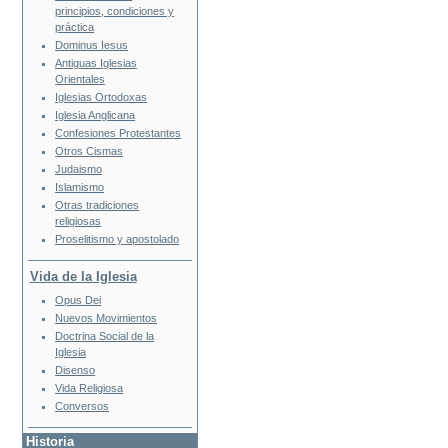
principios, condiciones y
práctica
Dominus Iesus
Antiguas Iglesias
Orientales
Iglesias Ortodoxas
Iglesia Anglicana
Confesiones Protestantes
Otros Cismas
Judaismo
Islamismo
Otras tradiciones
religiosas
Proselitismo y apostolado
Vida de la Iglesia
Opus Dei
Nuevos Movimientos
Doctrina Social de la
Iglesia
Disenso
Vida Religiosa
Conversos
Historia