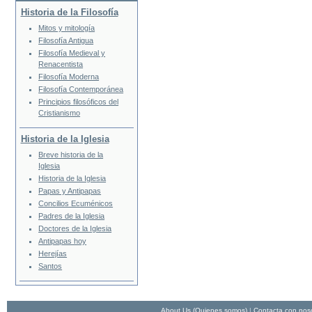
Historia de la Filosofía
Mitos y mitología
Filosofía Antigua
Filosofía Medieval y
Renacentista
Filosofía Moderna
Filosofía Contemporánea
Principios filosóficos del
Cristianismo
Historia de la Iglesia
Breve historia de la
Iglesia
Historia de la Iglesia
Papas y Antipapas
Concilios Ecuménicos
Padres de la Iglesia
Doctores de la Iglesia
Antipapas hoy
Herejías
Santos
About Us (Quienes somos)
|
Contacta con nos