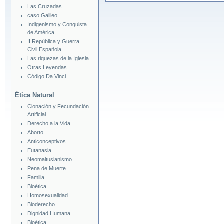
Las Cruzadas
caso Galileo
Indigenismo y Conquista
de América
II República y Guerra
Civil Española
Las riquezas de la Iglesia
Otras Leyendas
Código Da Vinci
Ética Natural
Clonación y Fecundación
Artificial
Derecho a la Vida
Aborto
Anticonceptivos
Eutanasia
Neomaltusianismo
Pena de Muerte
Familia
Bioética
Homosexualidad
Bioderecho
Dignidad Humana
Bioética