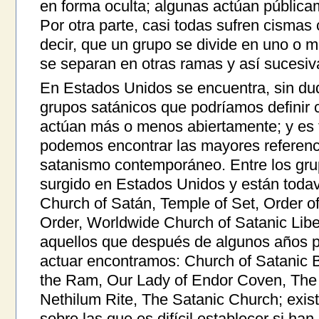
en forma oculta; algunas actúan pública
Por otra parte, casi todas sufren cismas
decir, que un grupo se divide en uno o m
se separan en otras ramas y así sucesi
En Estados Unidos se encuentra, sin du
grupos satánicos que podríamos definir 
actúan más o menos abiertamente; y es
podemos encontrar las mayores referenci
satanismo contemporáneo. Entre los gr
surgido en Estados Unidos y están todav
Church of Satán, Temple of Set, Order o
Order, Worldwide Church of Satanic Libe
aquellos que después de algunos años 
actuar encontramos: Church of Satanic 
the Ram, Our Lady of Endor Coven, The
Nethilum Rite, The Satanic Church; exis
sobre las que es difícil establecer si ha