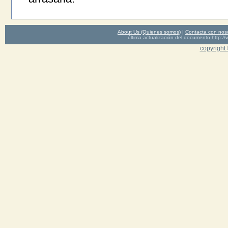
About Us (Quienes somos)
|
Contacta con nos
última actualización del documento http
copyright