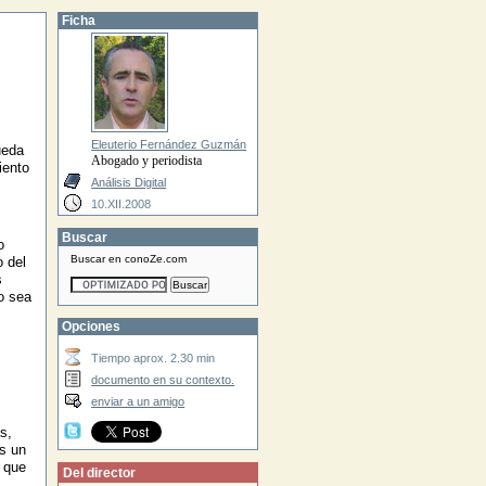
Ficha
Eleuterio Fernández Guzmán
ueda
Abogado y periodista
iento
Análisis Digital
10.XII.2008
Buscar
o
Buscar en conoZe.com
o del
s
o sea
Opciones
Tiempo aprox. 2.30 min
documento en su contexto.
enviar a un amigo
s,
s un
 que
Del director