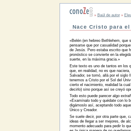
»
Baúl de autor
»
Ele
Nace Cristo para e
«Belén (en hebreo Bethlehem, que si
pensarse que por casualidad porque 
de Jesús. Pero estaba escrito que ha
pronóstico se convierte en la elegi
suerte, en la máxima gracia.»
Este texto es uno de tantos en los
que, en realidad, no es que naciera,
Salvador, se tomó, allá por el siglo 
tenemos a Cristo por el Sol del Uni
cierto el nacimiento, realidad la cua
decirlo) sino porque así se creyó op
Todo esto puede parecer algo extrañ
«Examínalo todo y quédate con lo bu
digámoslo así, aceptando todo aquell
Único y Creador.
Se suele decir, por otra parte que,
ideas de llegar a ser mejores, de a
momento adecuado para pedir lo que
es la única manera de no quedarnos 