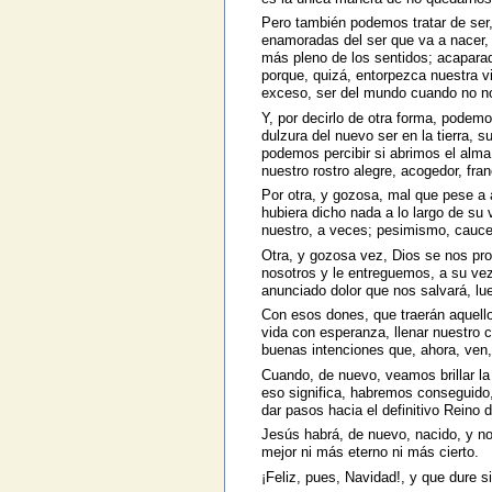
Pero también podemos tratar de ser
enamoradas del ser que va a nacer, 
más pleno de los sentidos; acaparad
porque, quizá, entorpezca nuestra 
exceso, ser del mundo cuando no nos
Y, por decirlo de otra forma, podemo
dulzura del nuevo ser en la tierra, 
podemos percibir si abrimos el alma 
nuestro rostro alegre, acogedor, fran
Por otra, y gozosa, mal que pese a 
hubiera dicho nada a lo largo de su v
nuestro, a veces; pesimismo, cauce
Otra, y gozosa vez, Dios se nos pr
nosotros y le entreguemos, a su vez,
anunciado dolor que nos salvará, lu
Con esos dones, que traerán aquello
vida con esperanza, llenar nuestro 
buenas intenciones que, ahora, ven,
Cuando, de nuevo, veamos brillar l
eso significa, habremos conseguido,
dar pasos hacia el definitivo Reino
Jesús habrá, de nuevo, nacido, y n
mejor ni más eterno ni más cierto.
¡Feliz, pues, Navidad!, y que dure s