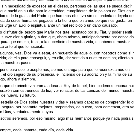
, sin necesidad de excesos en el deseo, personas de las que se pueda decir
que nació en su día para la eternidad; cumplidores de la palabra de Dios en e
ores de la gracia del Padre que haremos efectiva sin esconderla o dejarla de
vida de seres humanos pegados a la tierra que pisamos porque nos gusta, en
 urge un auxilio espiritual ante un mal recibido o un daño causado.
s disfrutar del tesoro que María nos trae, acunado por su Fiat, y poder sentir
su suave olor a gloria y a don que, ahora mismo, anticipadamente por conocido
para que emerja, total, a la superficie de nuestra vida; si sabemos mostrar
co ante el que lo necesita.
algunos, vez, Dios va a estar, en recuerdo de aquello, con nosotros como si 
ida; de ello para conseguir, y en ella, dar sentido a nuestro camino; aliento a
 a nuestros pasos.
opone para que lo aceptemos, se nos entrega para que le reconozcamos en
 el oro seguro de su presencia, el incienso de su adoración y la mirra de su
ego, ahora y siempre.
s que de oriente vinieron a adorar al Rey de Israel, bien podemos encarar nu
corazón con estruendos de luz, ver renacer, de las cenizas del mundo, nuestr
 de nuevo, su futuro.
a estrella de Dios sobre nuestras vidas y seamos capaces de comprender lo q
 seguro, ser bastante mejores; preparados, de nuevo, para comenzar, otra ve
 de Dios, verdaderamente suyos.
osotros seremos, por eso mismo, algo más hermanos porque ya nada podrá s
iempre, cada instante, cada día, cada vida.