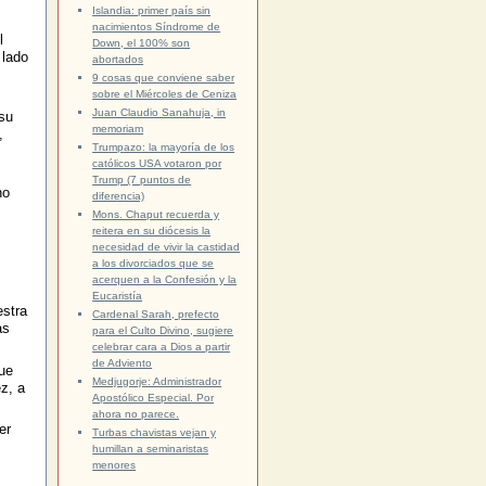
Islandia: primer país sin
nacimientos Síndrome de
l
Down, el 100% son
 lado
abortados
9 cosas que conviene saber
sobre el Miércoles de Ceniza
Juan Claudio Sanahuja, in
 su
memoriam
,
Trumpazo: la mayoría de los
católicos USA votaron por
Trump (7 puntos de
no
diferencia)
Mons. Chaput recuerda y
reitera en su diócesis la
necesidad de vivir la castidad
a los divorciados que se
acerquen a la Confesión y la
Eucaristía
estra
Cardenal Sarah, prefecto
as
para el Culto Divino, sugiere
celebrar cara a Dios a partir
de Adviento
ue
Medjugorje: Administrador
z, a
Apostólico Especial. Por
ahora no parece.
er
Turbas chavistas vejan y
humillan a seminaristas
menores