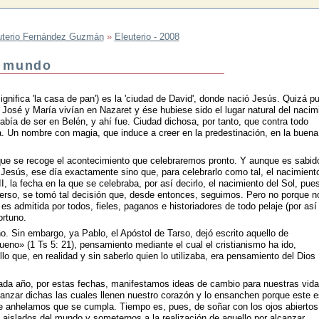
uterio Fernández Guzmán
»
Eleuterio - 2008
l mundo
gnifica 'la casa de pan') es la 'ciudad de David', donde nació Jesús. Quizá p
José y María vivían en Nazaret y ése hubiese sido el lugar natural del nacim
bía de ser en Belén, y ahí fue. Ciudad dichosa, por tanto, que contra todo
da. Un nombre con magia, que induce a creer en la predestinación, en la buena
 que se recoge el acontecimiento que celebraremos pronto. Y aunque es sabid
 Jesús, ese día exactamente sino que, para celebrarlo como tal, el nacimient
III, la fecha en la que se celebraba, por así decirlo, el nacimiento del Sol, pue
verso, se tomó tal decisión que, desde entonces, seguimos. Pero no porque n
l es admitida por todos, fieles, paganos e historiadores de todo pelaje (por así
ortuno.
o. Sin embargo, ya Pablo, el Apóstol de Tarso, dejó escrito aquello de
eno» (1 Ts 5: 21), pensamiento mediante el cual el cristianismo ha ido,
o que, en realidad y sin saberlo quien lo utilizaba, era pensamiento del Dios
 cada año, por estas fechas, manifestamos ideas de cambio para nuestras vida
lcanzar dichas las cuales llenen nuestro corazón y lo ensanchen porque este e
 anhelamos que se cumpla. Tiempo es, pues, de soñar con los ojos abiertos
aislados del mundo y someternos a la realización de aquello por alcanzar.