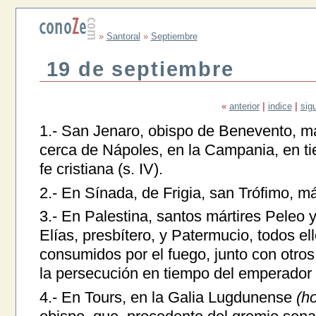
»
Santoral
»
Septiembre
19 de septiembre
«
anterior
|
indice
|
sig
1.- San Jenaro, obispo de Benevento, már
cerca de Nápoles, en la Campania, en ti
fe cristiana (s. IV).
2.- En Sínada, de Frigia, san Trófimo, márt
3.- En Palestina, santos mártires Peleo y
Elías, presbítero, y Patermucio, todos ell
consumidos por el fuego, junto con otro
la persecución en tiempo del emperador 
4.- En Tours, en la Galia Lugdunense
(ho