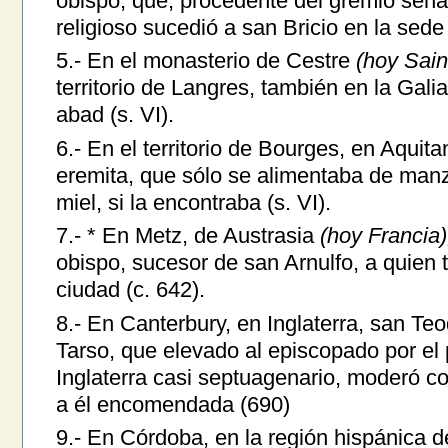
obispo, que, procedente del gremio senat
religioso sucedió a san Bricio en la sede
5.- En el monasterio de Cestre
(hoy Sain
territorio de Langres, también en la Gali
abad (s. VI).
6.- En el territorio de Bourges, en Aquit
eremita, que sólo se alimentaba de man
miel, si la encontraba (s. VI).
7.- * En Metz, de Austrasia
(hoy Francia)
obispo, sucesor de san Arnulfo, a quien 
ciudad (c. 642).
8.- En Canterbury, en Inglaterra, san Te
Tarso, que elevado al episcopado por el 
Inglaterra casi septuagenario, moderó co
a él encomendada (690)
9.- En Córdoba, en la región hispánica 