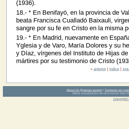
(1936).
18.- * En Benifayó, en la provincia de V
beata Francisca Cualladó Baixauli, virge
sangre por su fe en Cristo en la misma p
19.- * En Madrid, nuevamente en España
Yglesia y de Varo, María Dolores y su 
y Díaz, vírgenes del Instituto de Hijas d
mártires por su testimonio de Cristo (193
«
anterior
|
indice
|
sig
About Us (Quienes somos)
|
Contacta con nos
última actualización del documento http
copyright