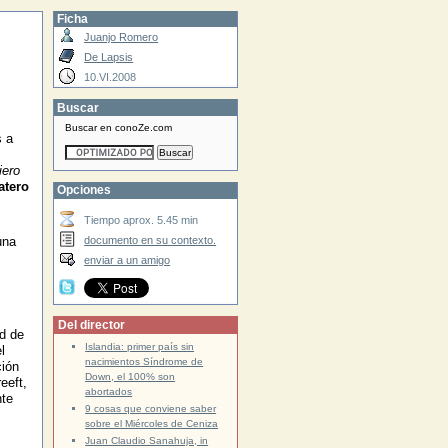
Ficha
Juanjo Romero
De Lapsis
10.VI.2008
Buscar
Buscar en conoZe.com
s a
iero
atero
Opciones
Tiempo aprox. 5.45 min
documento en su contexto.
una
enviar a un amigo
Del director
d de
Islandia: primer país sin
l
nacimientos Síndrome de
ción
Down, el 100% son
eeft,
abortados
nte
9 cosas que conviene saber
sobre el Miércoles de Ceniza
Juan Claudio Sanahuja, in