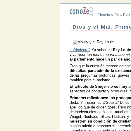
»
Ciencia y Fe
»
Exis
Dios y el Mal. Prim
sufrimiento?
Ya saben
el Rey Louie
vivir /¡ser tan mono me va a aburrir!
al parlamento hace un par de año
Creo que la cuestión merece deten
dificultad para admitir la existenc
de las preguntas profundas, graves y
también para el ateismo.
El artículo de Singer no es muy br
aspectos de contexto y otros días 
Primeras reflexiones: los protago
Biola. Y, ¿quién es D'Souza? Dines
apellido que de origen goés. Pero no
de intelectuales católicos, muchos d
Weigel, Neuhaus, Shaw, Hudson, y 
muestren su condición de cristiano
ningún miedo a proponer su creencia
complejos, recuperando así parte d