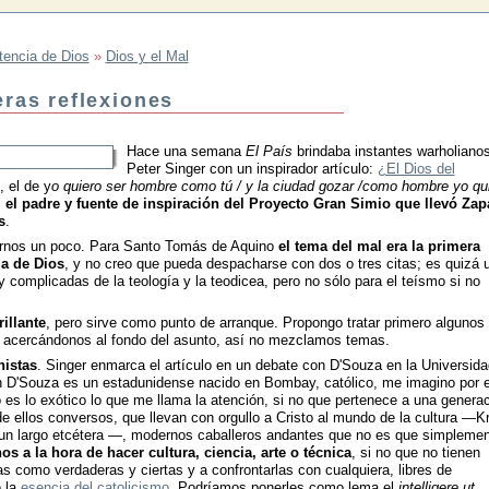
tencia de Dios
»
Dios y el Mal
eras reflexiones
Hace una semana
El País
brindaba instantes warholiano
Peter Singer con un inspirador artículo:
¿El Dios del
, el de y
o quiero ser hombre como tú / y la ciudad gozar /como hombre yo qu
,
el padre y fuente de inspiración del Proyecto Gran Simio que llevó Zap
s
.
ernos un poco. Para Santo Tomás de Aquino
el tema del mal era la primera
ia de Dios
, y no creo que pueda despacharse con dos o tres citas; es quizá 
 complicadas de la teología y la teodicea, pero no sólo para el teísmo si no
illante
, pero sirve como punto de arranque. Propongo tratar primero algunos
ir acercándonos al fondo del asunto, así no mezclamos temas.
nistas
. Singer enmarca el artículo en un debate con D'Souza en la Universida
h D'Souza es un estadunidense nacido en Bombay, católico, me imagino por e
 es lo exótico lo que me llama la atención, si no que pertenece a una genera
e ellos conversos, que llevan con orgullo a Cristo al mundo de la cultura —Kr
un largo etcétera —, modernos caballeros andantes que no es que simpleme
s a la hora de hacer cultura, ciencia, arte o técnica
, si no que no tienen
s como verdaderas y ciertas y a confrontarlas con cualquiera, libres de
e la
esencia del catolicismo
. Podríamos ponerles como lema el
intelligere ut