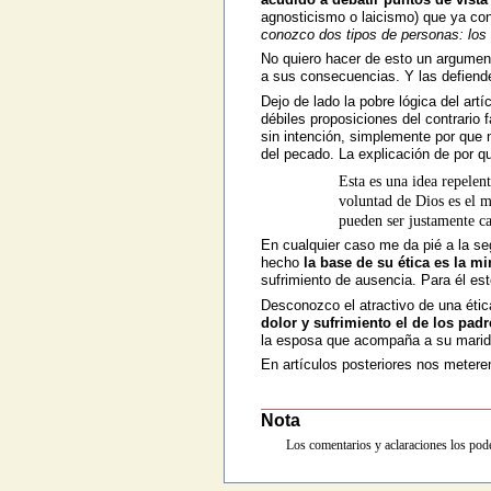
agnosticismo o laicismo) que ya co
conozco dos tipos de personas: los
No quiero hacer de esto un argume
a sus consecuencias. Y las defiende
Dejo de lado la pobre lógica del art
débiles proposiciones del contrario f
sin intención, simplemente por que n
del pecado. La explicación de por q
Esta es una idea repelen
voluntad de Dios es el m
pueden ser justamente ca
En cualquier caso me da pié a la se
hecho
la base de su ética es la m
sufrimiento de ausencia. Para él est
Desconozco el atractivo de una étic
dolor y sufrimiento el de los padr
la esposa que acompaña a su marido
En artículos posteriores nos meter
Nota
Los comentarios y aclaraciones los pod