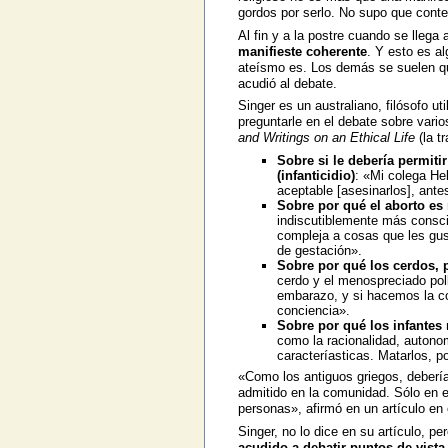
gordos por serlo. No supo que conte
Al fin y a la postre cuando se llega 
manifieste coherente
. Y esto es a
ateísmo es. Los demás se suelen qu
acudió al debate.
Singer es un australiano, filósofo ut
preguntarle en el debate sobre vari
and Writings on an Ethical Life
(la t
Sobre si le debería permiti
(infanticidio)
: «Mi colega He
aceptable [asesinarlos], ant
Sobre por qué el aborto es
indiscutiblemente más consc
compleja a cosas que les gus
de gestación».
Sobre por qué los cerdos, 
cerdo y el menospreciado poll
embarazo, y si hacemos la c
conciencia».
Sobre por qué los infantes 
como la racionalidad, autonom
caracteríasticas. Matarlos, 
«Como los antiguos griegos, deberí
admitido en la comunidad. Sólo en 
personas», afirmó en un artículo en 
Singer, no lo dice en su artículo, p
acudido a debatir puntos de vista