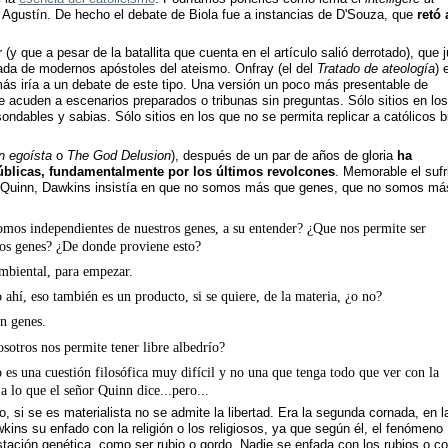
 Agustín. De hecho el debate de Biola fue a instancias de D'Souza, que
retó 
(y que a pesar de la batallita que cuenta en el artículo salió derrotado), que j
iada de modernos apóstoles del ateismo. Onfray (el del
Tratado de ateología
) 
ás iría a un debate de este tipo. Una versión un poco más presentable de
 acuden a escenarios preparados o tribunas sin preguntas. Sólo sitios en lo
ndables y sabias. Sólo sitios en los que no se permita replicar a católicos b
n egoísta
o
The God Delusion
), después de un par de años de gloria
ha
licas, fundamentalmente por los últimos revolcones
. Memorable el sufr
id Quinn, Dawkins insistía en que no somos más que genes, que no somos má
mos independientes de nuestros genes, a su entender? ¿Que nos permite ser
ros genes? ¿De donde proviene esto?
mbiental, para empezar.
 ahí, eso también es un producto, si se quiere, de la materia, ¿o no?
on genes.
osotros nos permite tener libre albedrío?
o es una cuestión filosófica muy difícil y no una que tenga todo que ver con la
a lo que el señor Quinn dice...pero...
ro, si se es materialista no se admite la libertad. Era la segunda cornada, en l
ins su enfado con la religión o los religiosos, ya que según él, el fenómeno
tación genética, como ser rubio o gordo. Nadie se enfada con los rubios o co