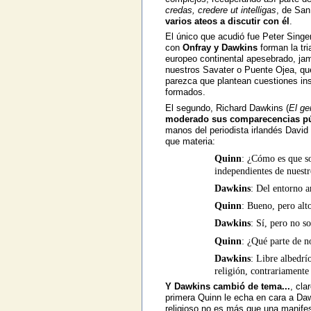
credas, credere ut intelligas
, de San
varios ateos a discutir con él
.
El único que acudió fue Peter Singer 
con
Onfray y Dawkins
forman la tr
europeo continental apesebrado, jam
nuestros Savater o Puente Ojea, que
parezca que plantean cuestiones inso
formados.
El segundo, Richard Dawkins (
El ge
moderado sus comparecencias púb
manos del periodista irlandés Dav
que materia:
Quinn
: ¿Cómo es que so
independientes de nuest
Dawkins
: Del entorno a
Quinn
: Bueno, pero alto
Dawkins
: Sí, pero no s
Quinn
: ¿Qué parte de n
Dawkins
: Libre albedrí
religión, contrariamente 
Y Dawkins cambió de tema...
, cla
primera Quinn le echa en cara a Dawk
religioso no es más que una manifes