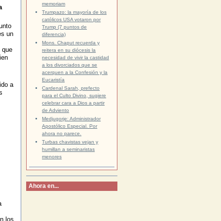
memoriam
a
Trumpazo: la mayoría de los
católicos USA votaron por
unto
Trump (7 puntos de
es un
diferencia)
Mons. Chaput recuerda y
s que
reitera en su diócesis la
ien
necesidad de vivir la castidad
a los divorciados que se
acerquen a la Confesión y la
Eucaristía
ido a
Cardenal Sarah, prefecto
s
para el Culto Divino, sugiere
celebrar cara a Dios a partir
de Adviento
Medjugorje: Administrador
Apostólico Especial. Por
ahora no parece.
Turbas chavistas vejan y
humillan a seminaristas
menores
Ahora en...
a
n los