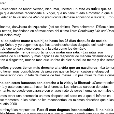
star.
a cuestiones de fondo: verdad, bien, mal, libertad,
un ateo es difícil que se
lgo que debemos reconocerle a Singer, que no tiene miedo a mostrar lo que el
edar en la versión de
ateo no practicante
(llámese agnóstico o laicista). Por
ilitarista, darwinista de izquierdas (así se define). Pero coherente. D'Souza int
os temas, basándose en afirmaciones del último libro:
Rethinking Life and Dea
raducción mía):
r a los padres matar a sus hijos hasta los 28 días después de nacido
lga Kuhse y yo sugerimos que hasta veintiocho días después del nacimiento 
es de que tengan pleno derecho a la vida como los demás».
 moralmente menos importante que matar una rata
: «Las ratas son
ientes de su entorno, y más capaces de responder de manera determinada y
tan o disgustan, mucho más que un feto de diez o incluso treinta y dos sem
pollos y peces tienen más derecho a la vida que un nasciturus
: «La terner
o tienen más posibilidades de progreso que un feto en cualquier etapa del
omparación con un feto de menos de tres meses, un pez muestra más signo
no son seres humanos con derecho a la vida y la libertad
: «Característic
ía y auto-conciencia...hacen la diferencia. Los infantes carecen de estas
por tanto, no puede equipararse con el asesinato de seres humanos normales»
amos tener una ceremonia un mes después del parto en la que el infante es
ese momento, a los niños se les reconocerían los mismos derechos que a las
el año 2000.
ero rehuyó las respuestas.
Para él eran dogmas incontestables, él no había
 bioéticos
. Hay que agradecerle que nos muestre la verdadera cara del ateís