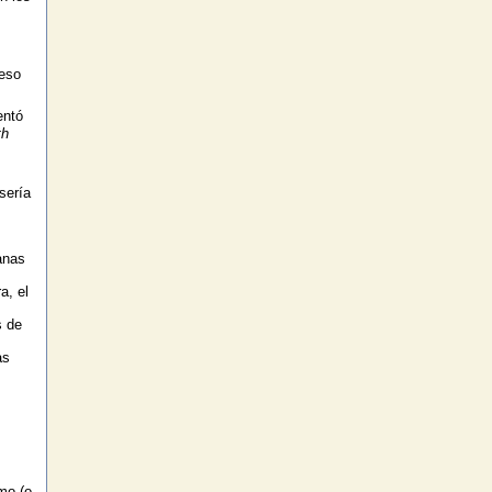
 eso
entó
th
sería
anas
a, el
s de
as
.
mo (o