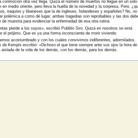
 la conmoción otra vez llega. Quizá el número de muertos no llegue en un solo
e en medio oriente, pero lleva la huella de la novedad y la sorpresa. Pero, ¿q
nos, iraquíes y libaneses que la de ingleses, holandeses y españoles? No, no
tar polémica a como dé lugar; ambas tragedias son reprobables y las dos deb
e de muestra para evidenciar la enfermedad de esa otra rutina.
as pierde a los suyos», escribió Publilio Siro. Quizá en nosotros se está
or el prójimo. Que es ya una forma inconsciente de morir viviendo.
emos acostumbrado y con los cuales convivimos indiferentes, adormilados,
de Kempis escribió: «Dichoso el que tiene siempre ante sus ojos la hora de
 aislada de la vida de los demás, con los demás, para los demás.