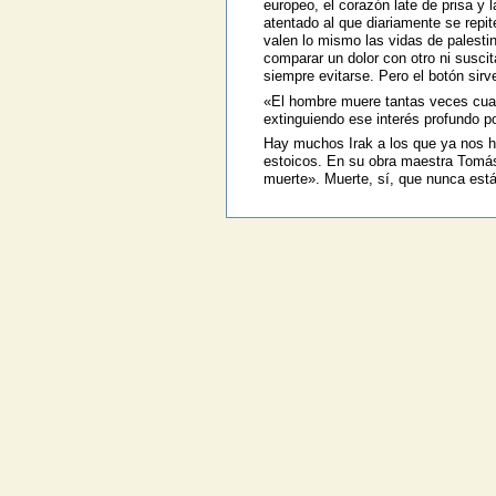
europeo, el corazón late de prisa y
atentado al que diariamente se repit
valen lo mismo las vidas de palesti
comparar un dolor con otro ni susci
siempre evitarse. Pero el botón sirv
«El hombre muere tantas veces cuant
extinguiendo ese interés profundo p
Hay muchos Irak a los que ya nos h
estoicos. En su obra maestra Tomás 
muerte». Muerte, sí, que nunca está