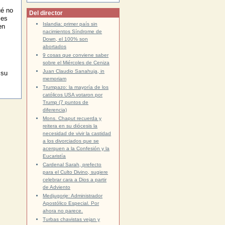
ué no
Del director
 es
Islandia: primer país sin
en
nacimientos Síndrome de
Down, el 100% son
abortados
9 cosas que conviene saber
sobre el Miércoles de Ceniza
Juan Claudio Sanahuja, in
 su
memoriam
Trumpazo: la mayoría de los
católicos USA votaron por
Trump (7 puntos de
diferencia)
Mons. Chaput recuerda y
reitera en su diócesis la
necesidad de vivir la castidad
a los divorciados que se
acerquen a la Confesión y la
Eucaristía
Cardenal Sarah, prefecto
para el Culto Divino, sugiere
celebrar cara a Dios a partir
de Adviento
Medjugorje: Administrador
Apostólico Especial. Por
ahora no parece.
Turbas chavistas vejan y