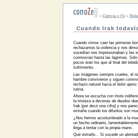
»
Ciencia y Fe
»
Rela
Cuando Irak todaví
Cuando vimos caer las primeras bom
rechazamos la violencia y nos dimos 
sucedían nos impresionaban y las e
conmovían hasta las lágrimas. Sólo 
pocos eran los que al final del tele
sufrimiento.
Las imágenes siempre crueles, el nú
hambre convivieron y siguen convivie
rechazo natural hacia el dolor ajen
rutina.
Ahora se escucha con triste indifer
la tristeza a decenas de deudos d
Irak (por decir una cifra) y nos pare
extraña cuando los difuntos son mu
¿Nos hemos acostumbrado a la muert
un hecho ordinario, lamentablement
llega a tentar con la propia mano.
Qué extraño... Si sucede un atentad