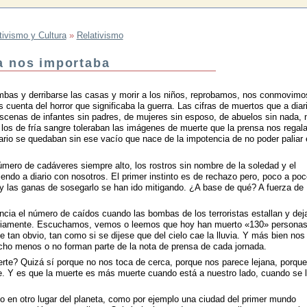
tivismo y Cultura
»
Relativismo
a nos importaba
bas y derribarse las casas y morir a los niños, reprobamos, nos conmovimo
cuenta del horror que significaba la guerra. Las cifras de muertos que a diar
scenas de infantes sin padres, de mujeres sin esposo, de abuelos sin nada, 
los de fría sangre toleraban las imágenes de muerte que la prensa nos regal
diario se quedaban sin ese vacío que nace de la impotencia de no poder paliar 
mero de cadáveres siempre alto, los rostros sin nombre de la soledad y el
ndo a diario con nosotros. El primer instinto es de rechazo pero, poco a poc
o y las ganas de sosegarlo se han ido mitigando. ¿A base de qué? A fuerza de
encia el número de caídos cuando las bombas de los terroristas estallan y dej
iariamente. Escuchamos, vemos o leemos que hoy han muerto «130» personas
ce tan obvio, tan como si se dijese que del cielo cae la lluvia. Y más bien nos
cho menos o no forman parte de la nota de prensa de cada jornada.
e? Quizá sí porque no nos toca de cerca, porque nos parece lejana, porque
e. Y es que la muerte es más muerte cuando está a nuestro lado, cuando se 
o en otro lugar del planeta, como por ejemplo una ciudad del primer mundo