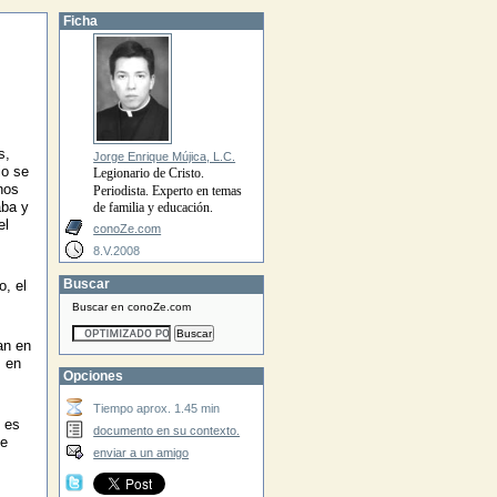
Ficha
s,
Jorge Enrique Mújica, L.C.
io se
Legionario de Cristo.
nos
Periodista. Experto en temas
aba y
de familia y educación.
el
conoZe.com
8.V.2008
Buscar
o, el
Buscar en conoZe.com
an en
 en
Opciones
Tiempo aprox. 1.45 min
 es
documento en su contexto.
le
enviar a un amigo