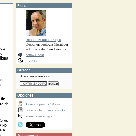
Ficha
Roberto Esteban Duque
Doctor en Teología Moral por
ida
la Universidad San Dámaso
co
conoZe.com
digna
8.V.2008
Buscar
Buscar en conoZe.com
de
a
Opciones
 fin
rte de
Tiempo aprox. 2.30 min
documento en su contexto.
enviar a un amigo
¿O es
 ¿No
a a
co