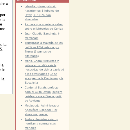
Del director
tar a
Islandia: primer país sin
nacimientos Síndrome de
por
Down, el 100% son
 la
abortados
se
9 cosas que conviene saber
rmo.
sobre el Miércoles de Ceniza
Juan Claudio Sanahuja, in
memoriam
Trumpazo: la mayoría de los
e la
católicos USA votaron por
S.
Trump (7 puntos de
diferencia)
Mons. Chaput recuerda y
 la
reitera en su diócesis la
e lo
necesidad de vivir la castidad
a los divorciados que se
acerquen a la Confesión y la
 la
Eucaristía
Cardenal Sarah, prefecto
para el Culto Divino, sugiere
celebrar cara a Dios a partir
de Adviento
Medjugorje: Administrador
Apostólico Especial. Por
ahora no parece.
Turbas chavistas vejan y
humillan a seminaristas
menores