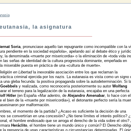
anasia
 eutanasia, la asignatura
ernat Soria
, pronunciase aquello tan repugnante como incompatible con la v
ra pendiente en la sociedad española», apelando así al debate ético y jurídi
ley, la denominada «muerte por misericordia» o la eliminación de «toda vida in
 en las señas de identidad de la cultura progresista dominante, empeñada en
 la miserable puesta en práctica de una «cultura de muerte».
Religión en Libertad
la inexorable asociación entre los que reclaman la
práctica criminal ejercida por los nazis. La eutanasia es vista como un signo 
a una gleba fecunda: la positiva propaganda sobre la autodeterminación. Si l
r
Goebbels
y realizada, como reconocería posteriormente su autor
Wolfang
parar el terreno para la legalización de la eutanasia, encajaba en una perfecta
olf
Hitler
(en España «Mar adentro, de
Alejandro Amenabar
, lo hace con el
e el bien de la «muerte por misericordia»), el detonante perfecto sería la mue
e asesinaron por malformación.
mbres, el momento de la partida? ¿Acaso es suficiente la decisión de una
 se convertirían en una concesión? ¿No tiene límites el interés político? 
sonal, el hombre endiosado que se arroga el derecho de la vida sobre el otro?
firmara
Heráclito
, el hombre tiene un mundo único y común? El Derecho oblig
e la presencia de unas características o circunstancias determinadas. El úni