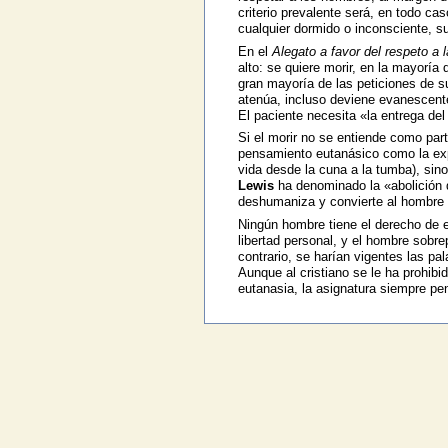
criterio prevalente será, en todo ca
cualquier dormido o inconsciente, 
En el
Alegato a favor del respeto a l
alto: se quiere morir, en la mayoría
gran mayoría de las peticiones de s
atenúa, incluso deviene evanescente
El paciente necesita «la entrega del o
Si el morir no se entiende como parte
pensamiento eutanásico como la expr
vida desde la cuna a la tumba), sino
Lewis
ha denominado la «abolición d
deshumaniza y convierte al hombre
Ningún hombre tiene el derecho de ex
libertad personal, y el hombre sobr
contrario, se harían vigentes las pa
Aunque al cristiano se le ha prohibi
eutanasia, la asignatura siempre pe