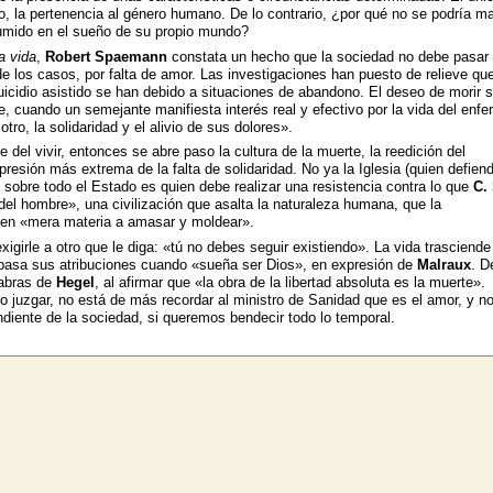
so, la pertenencia al género humano. De lo contrario, ¿por qué no se podría ma
sumido en el sueño de su propio mundo?
a vida
,
Robert Spaemann
constata un hecho que la sociedad no debe pasar 
 de los casos, por falta de amor. Las investigaciones han puesto de relieve que
uicidio asistido se han debido a situaciones de abandono. El deseo de morir 
, cuando un semejante manifiesta interés real y efectivo por la vida del enfe
tro, la solidaridad y el alivio de sus dolores».
 del vivir, entonces se abre paso la cultura de la muerte, la reedición del
esión más extrema de la falta de solidaridad. No ya la Iglesia (quien defiend
 sobre todo el Estado es quien debe realizar una resistencia contra lo que
C. 
el hombre», una civilización que asalta la naturaleza humana, que la
 en «mera materia a amasar y moldear».
igirle a otro que le diga: «tú no debes seguir existiendo». La vida trasciende
epasa sus atribuciones cuando «sueña ser Dios», en expresión de
Malraux
. D
labras de
Hegel
, al afirmar que «la obra de la libertad absoluta es la muerte».
do juzgar, no está de más recordar al ministro de Sanidad que es el amor, y no
ndiente de la sociedad, si queremos bendecir todo lo temporal.