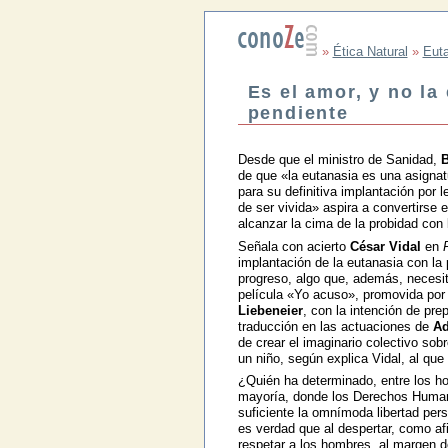
»
Ética Natural
»
Eut
Es el amor, y no la
pendiente
Desde que el ministro de Sanidad,
B
de que «la eutanasia es una asignatu
para su definitiva implantación por 
de ser vivida» aspira a convertirse
alcanzar la cima de la probidad con
Señala con acierto
César Vidal
en
implantación de la eutanasia con la 
progreso, algo que, además, necesit
película «Yo acuso», promovida po
Liebeneier
, con la intención de pre
traducción en las actuaciones de
Ad
de crear el imaginario colectivo sobr
un niño, según explica Vidal, al qu
¿Quién ha determinado, entre los ho
mayoría, donde los Derechos Humanos
suficiente la omnímoda libertad per
es verdad que al despertar, como a
respetar a los hombres, al margen d