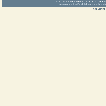
About Us (Quienes somos)
|
Contacta con nos
última actualización del documento http
copyright