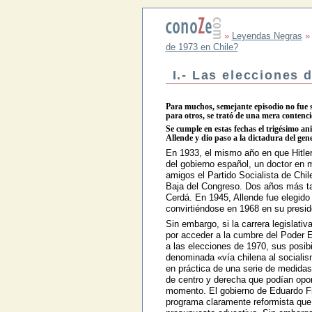
»
Leyendas Negras
de 1973 en Chile?
I.- Las elecciones 
Para muchos, semejante episodio no fue s
para otros, se trató de una mera contenc
Se cumple en estas fechas el trigésimo ani
Allende y dio paso a la dictadura del ge
En 1933, el mismo año en que Hitler 
del gobierno español, un doctor en 
amigos el Partido Socialista de Chi
Baja del Congreso. Dos años más tar
Cerdá. En 1945, Allende fue elegido
convirtiéndose en 1968 en su presid
Sin embargo, si la carrera legislati
por acceder a la cumbre del Poder E
a las elecciones de 1970, sus posibi
denominada «vía chilena al socialism
en práctica de una serie de medidas
de centro y derecha que podían opo
momento. El gobierno de Eduardo Fre
programa claramente reformista que 