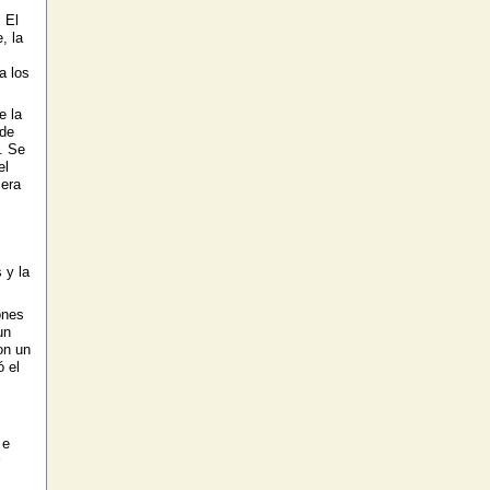
 El
, la
a los
e la
 de
. Se
el
 era
.
 y la
ones
un
on un
ó el
 e