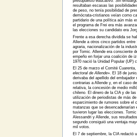
presupuesto educativo. Sin embargo, 
resultaban escasas las posibilidades
de peso, no tenía posibilidad de pr
demócrata-cristianos veían como ca
partidario de una política aún más e
el programa de Frei era más avanza
las elecciones su candidato era Jor
Frente a esa derecha dividida se hal
Allende a otros cinco partidos entr
agraria, nacionalización de la indu
por Tomic. Allende era consciente d
empeño en forjar una coalición de iz
1970 nació la Unidad Popular (UP) c
El 25 de marzo el Comité Cuarenta, 
electoral de Allende
». El 18 de juni
derivaba del apellido del embajador 
contrarias a Allende y, en el caso d
relativa, la concesión de medio mill
chileno. El dinero de la CIA y de la
utilización de periodistas de más de 
esparcimiento de rumores sobre el c
matanzas que se desencadenarían en
tuvieron lugar las elecciones. Tomic 
Alessandri y Allende, sus resultados
segundo consiguió una ventaja mayor
mil votos.
El 7 de septiembre, la CIA redactó 