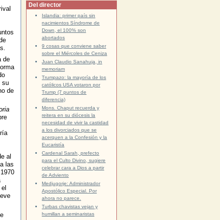
Del director
ival
Islandia: primer país sin
nacimientos Síndrome de
Down, el 100% son
untos
abortados
de
9 cosas que conviene saber
s.
sobre el Miércoles de Ceniza
a de
Juan Claudio Sanahuja, in
forma
memoriam
do
Trumpazo: la mayoría de los
 su
católicos USA votaron por
no de
Trump (7 puntos de
diferencia)
Mons. Chaput recuerda y
oria
reitera en su diócesis la
bre
necesidad de vivir la castidad
a los divorciados que se
ría
acerquen a la Confesión y la
Eucaristía
Cardenal Sarah, prefecto
e al
para el Culto Divino, sugiere
a las
celebrar cara a Dios a partir
 1970
de Adviento
a
Medjugorje: Administrador
 el
Apostólico Especial. Por
ueve
ahora no parece.
Turbas chavistas vejan y
ue
humillan a seminaristas