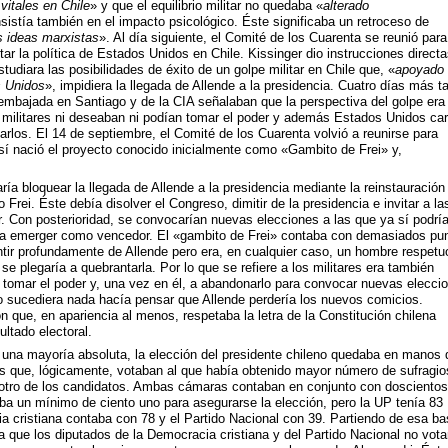
vitales en Chile
» y que el equilibrio militar no quedaba «
alterado
sistía también en el impacto psicológico. Éste significaba un retroceso de
s ideas marxistas
». Al día siguiente, el Comité de los Cuarenta se reunió para
tar la política de Estados Unidos en Chile. Kissinger dio instrucciones directa
udiara las posibilidades de éxito de un golpe militar en Chile que, «
apoyado 
s Unidos
», impidiera la llegada de Allende a la presidencia. Cuatro días más ta
mbajada en Santiago y de la CIA señalaban que la perspectiva del golpe era
 militares ni deseaban ni podían tomar el poder y además Estados Unidos ca
arlos. El 14 de septiembre, el Comité de los Cuarenta volvió a reunirse para
Así nació el proyecto conocido inicialmente como «Gambito de Frei» y,
ía bloquear la llegada de Allende a la presidencia mediante la reinstauració
Frei. Éste debía disolver el Congreso, dimitir de la presidencia e invitar a la
r. Con posterioridad, se convocarían nuevas elecciones a las que ya sí podrí
ría emerger como vencedor. El «gambito de Frei» contaba con demasiados pu
entir profundamente de Allende pero era, en cualquier caso, un hombre respetu
 se plegaría a quebrantarla. Por lo que se refiere a los militares era también
tomar el poder y, una vez en él, a abandonarlo para convocar nuevas elecci
o sucediera nada hacía pensar que Allende perdería los nuevos comicios.
n que, en apariencia al menos, respetaba la letra de la Constitución chilena
ultado electoral.
una mayoría absoluta, la elección del presidente chileno quedaba en manos 
 que, lógicamente, votaban al que había obtenido mayor número de sufragio
r otro de los candidatos. Ambas cámaras contaban en conjunto con doscientos
ba un mínimo de ciento uno para asegurarse la elección, pero la UP tenía 83
 cristiana contaba con 78 y el Partido Nacional con 39. Partiendo de esa ba
a que los diputados de la Democracia cristiana y del Partido Nacional no vota