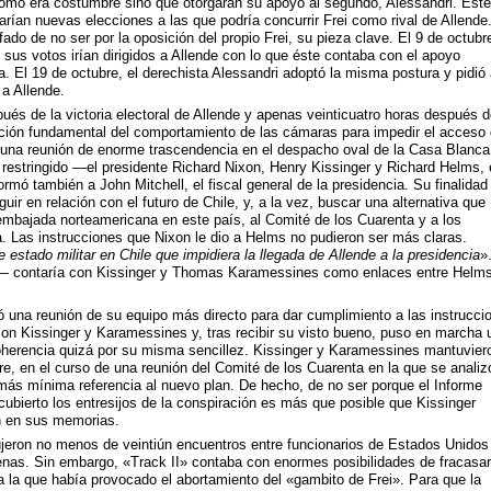
como era costumbre sino que otorgaran su apoyo al segundo, Alessandri. Éste
arían nuevas elecciones a las que podría concurrir Frei como rival de Allende.
fado de no ser por la oposición del propio Frei, su pieza clave. El 9 de octubre
sus votos irían dirigidos a Allende con lo que éste contaba con el apoyo
ia. El 19 de octubre, el derechista Alessandri adoptó la misma postura y pidió 
a Allende.
és de la victoria electoral de Allende y apenas veinticuatro horas después d
ación fundamental del comportamiento de las cámaras para impedir el acceso
ó una reunión de enorme trascendencia en el despacho oval de la Casa Blanca
restringido —el presidente Richard Nixon, Henry Kissinger y Richard Helms, 
rmó también a John Mitchell, el fiscal general de la presidencia. Su finalidad
guir en relación con el futuro de Chile, y, a la vez, buscar una alternativa que
embajada norteamericana en este país, al Comité de los Cuarenta y a los
 Las instrucciones que Nixon le dio a Helms no pudieron ser más claras.
 estado militar en Chile que impidiera la llegada de Allende a la presidencia
»
 contaría con Kissinger y Thomas Karamessines como enlaces entre Helms
 una reunión de su equipo más directo para dar cumplimiento a las instrucci
 con Kissinger y Karamessines y, tras recibir su visto bueno, puso en marcha 
herencia quizá por su misma sencillez. Kissinger y Karamessines mantuvier
e, en el curso de una reunión del Comité de los Cuarenta en la que se analiz
 más mínima referencia al nuevo plan. De hecho, de no ser porque el Informe
ubierto los entresijos de la conspiración es más que posible que Kissinger
n en sus memorias.
jeron no menos de veintiún encuentros entre funcionarios de Estados Unidos
ilenas. Sin embargo, «Track II» contaba con enormes posibilidades de fracasar
a la que había provocado el abortamiento del «gambito de Frei». Para que la