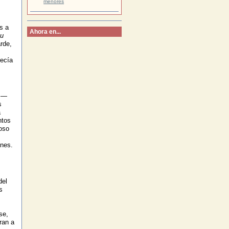
menores
s a
Ahora en...
u
rde,
recía
n —
s
a
ntos
oso
ones.
del
s
se,
ran a