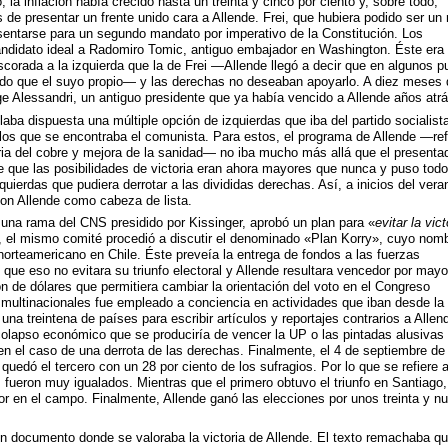
la inflación había crecido hasta un treinta y cinco por ciento y, sobre todo,
 de presentar un frente unido cara a Allende. Frei, que hubiera podido ser un r
esentarse para un segundo mandato por imperativo de la Constitución. Los
ndidato ideal a Radomiro Tomic, antiguo embajador en Washington. Éste era
scorada a la izquierda que la de Frei —Allende llegó a decir que en algunos p
do que el suyo propio— y las derechas no deseaban apoyarlo. A diez meses 
ge Alessandri, un antiguo presidente que ya había vencido a Allende años atrá
laba dispuesta una múltiple opción de izquierdas que iba del partido socialist
e los que se encontraba el comunista. Para estos, el programa de Allende —re
stria del cobre y mejora de la sanidad— no iba mucho más allá que el presenta
e que las posibilidades de victoria eran ahora mayores que nunca y puso todo
quierdas que pudiera derrotar a las divididas derechas. Así, a inicios del vera
on Allende como cabeza de lista.
una rama del CNS presidido por Kissinger, aprobó un plan para «
evitar la vict
o, el mismo comité procedió a discutir el denominado «Plan Korry», cuyo nom
norteamericano en Chile. Éste preveía la entrega de fondos a las fuerzas
e que eso no evitara su triunfo electoral y Allende resultara vencedor por mayo
ón de dólares que permitiera cambiar la orientación del voto en el Congreso
s multinacionales fue empleado a conciencia en actividades que iban desde la
una treintena de países para escribir artículos y reportajes contrarios a Allend
olapso económico que se produciría de vencer la UP o las pintadas alusivas 
 el caso de una derrota de las derechas. Finalmente, el 4 de septiembre de
quedó el tercero con un 28 por ciento de los sufragios. Por lo que se refiere 
 fueron muy igualados. Mientras que el primero obtuvo el triunfo en Santiago,
 en el campo. Finalmente, Allende ganó las elecciones por unos treinta y n
un documento donde se valoraba la victoria de Allende. El texto remachaba q