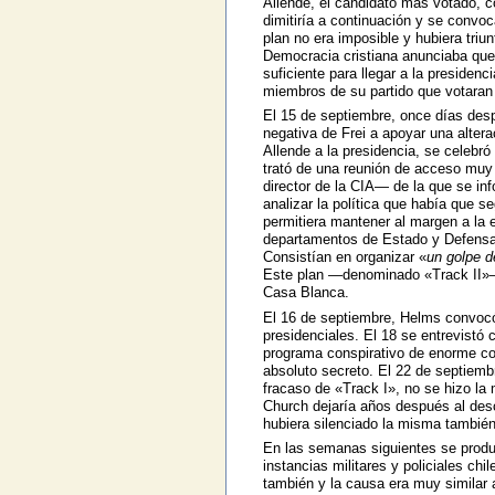
Allende, el candidato más votado, 
dimitiría a continuación y se convoc
plan no era imposible y hubiera triun
Democracia cristiana anunciaba que 
suficiente para llegar a la presidenc
miembros de su partido que votaran 
El 15 de septiembre, once días despu
negativa de Frei a apoyar una alter
Allende a la presidencia, se celebr
trató de una reunión de acceso muy 
director de la CIA— de la que se info
analizar la política que había que se
permitiera mantener al margen a la 
departamentos de Estado y Defensa.
Consistían en organizar «
un golpe de
Este plan —denominado «Track II»—
Casa Blanca.
El 16 de septiembre, Helms convocó
presidenciales. El 18 se entrevistó
programa conspirativo de enorme co
absoluto secreto. El 22 de septiembr
fracaso de «Track I», no se hizo la
Church dejaría años después al desc
hubiera silenciado la misma tambié
En las semanas siguientes se produ
instancias militares y policiales ch
también y la causa era muy similar 