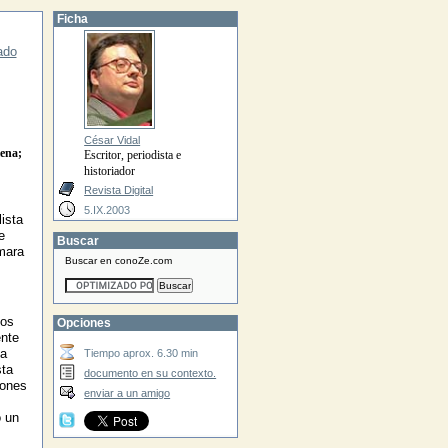
Ficha
ado
César Vidal
lena;
Escritor, periodista e
historiador
Revista Digital
5.IX.2003
ista
e
Buscar
mara
Buscar en conoZe.com
tos
Opciones
ente
la
Tiempo aprox. 6.30 min
sta
documento en su contexto.
iones
enviar a un amigo
o un