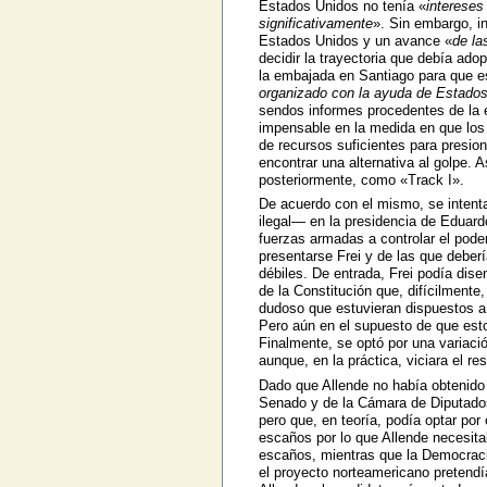
Estados Unidos no tenía «
intereses 
significativamente
». Sin embargo, in
Estados Unidos y un avance «
de la
decidir la trayectoria que debía adop
la embajada en Santiago para que est
organizado con la ayuda de Estado
sendos informes procedentes de la e
impensable en la medida en que los
de recursos suficientes para presion
encontrar una alternativa al golpe. 
posteriormente, como «Track I».
De acuerdo con el mismo, se intentar
ilegal— en la presidencia de Eduardo 
fuerzas armadas a controlar el pode
presentarse Frei y de las que debe
débiles. De entrada, Frei podía dis
de la Constitución que, difícilmente,
dudoso que estuvieran dispuestos a 
Pero aún en el supuesto de que est
Finalmente, se optó por una variació
aunque, en la práctica, viciara el res
Dado que Allende no había obtenido 
Senado y de la Cámara de Diputados
pero que, en teoría, podía optar po
escaños por lo que Allende necesita
escaños, mientras que la Democracia
el proyecto norteamericano pretendí