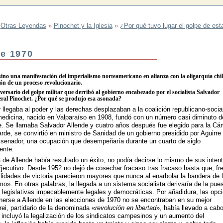
»
Otras Leyendas
»
Pinochet y la Iglesia
»
¿Por qué tuvo lugar el golpe de est
de 1970
ino una manifestación del imperialismo norteamericano en alianza con la oligarquía chi
ión de un proceso revolucionario.
versario del golpe militar que derribó al gobierno encabezado por el socialista Salvador
neral Pinochet. ¿Por qué se produjo esa asonada?
llegaba al poder y las derechas desplazaban a la coalición republicano-social
medicina, nacido en Valparaíso en 1908, fundó con un número casi diminuto d
le. Se llamaba Salvador Allende y cuatro años después fue elegido para la Cá
de, se convirtió en ministro de Sanidad de un gobierno presidido por Aguirre
 senador, una ocupación que desempeñaría durante un cuarto de siglo
ente.
va de Allende había resultado un éxito, no podía decirse lo mismo de sus inten
jecutivo. Desde 1952 no dejó de cosechar fracaso tras fracaso hasta que, fr
lidades de victoria parecieron mayores que nunca al enarbolar la bandera de 
o». En otras palabras, la llegada a un sistema socialista derivaría de la pue
 legislativas impecablemente legales y democráticas. Por añadidura, las opc
nerse a Allende en las elecciones de 1970 no se encontraban en su mejor
i, partidario de la denominada «
revolución en libertad
», había llevado a cab
incluyó la legalización de los sindicatos campesinos y un aumento del