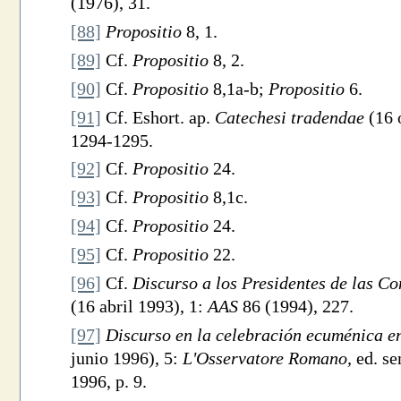
(1976), 31.
[88]
Propositio
8, 1.
[89]
Cf.
Propositio
8, 2.
[90]
Cf.
Propositio
8,1a-b;
Propositio
6.
[91]
Cf. Eshort. ap.
Catechesi tradendae
(16 
1294-1295.
[92]
Cf.
Propositio
24.
[93]
Cf.
Propositio
8,1c.
[94]
Cf.
Propositio
24.
[95]
Cf.
Propositio
22.
[96]
Cf.
Discurso a los Presidentes de las C
(16 abril 1993), 1:
AAS
86 (1994), 227.
[97]
Discurso en la celebración ecuménica e
junio 1996), 5:
L'Osservatore Romano,
ed. se
1996, p. 9.