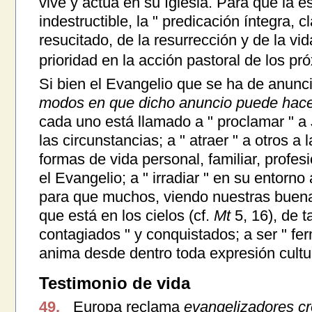
vive y actúa en su Iglesia. Para que la 
indestructible, la " predicación íntegra, 
resucitado, de la resurrección y de la vi
prioridad en la acción pastoral de los pr
Si bien el Evangelio que se ha de anunc
modos en que dicho anuncio puede hacer
cada uno está llamado a " proclamar " a 
las circunstancias; a " atraer " a otros a 
formas de vida personal, familiar, profes
el Evangelio; a " irradiar " en su entorn
para que muchos, viendo nuestras buenas
que está en los cielos (cf.
Mt
5, 16), de 
contagiados " y conquistados; a ser " fe
anima desde dentro toda expresión cultur
Testimonio de vida
49.
Europa reclama
evangelizadores cr