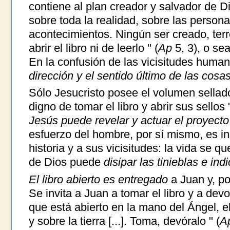
contiene al plan creador y salvador de D
sobre toda la realidad, sobre las persona
acontecimientos. Ningún ser creado, terr
abrir el libro ni de leerlo " (
Ap
5, 3), o se
En la confusión de las vicisitudes huma
dirección y el sentido último de las cosa
Sólo Jesucristo posee el volumen sellado
digno de tomar el libro y abrir sus sellos "
Jesús puede revelar y actuar el proyecto
esfuerzo del hombre, por sí mismo, es in
historia y a sus vicisitudes: la vida se q
de Dios puede
disipar las tinieblas e ind
El libro abierto es entregado
a Juan y, p
Se invita a Juan a tomar el libro y a devor
que está abierto en la mano del Ángel, e
y sobre la tierra [...]. Toma, devóralo " (
A