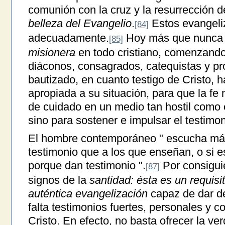
comunión con la cruz y la resurrección d
belleza del Evangelio
.
Estos evangeli
[84]
adecuadamente.
Hoy más que nunca 
[85]
misionera
en todo cristiano, comenzando 
diáconos, consagrados, catequistas y pro
bautizado, en cuanto testigo de Cristo, h
apropiada a su situación, para que la fe 
de cuidado en un medio tan hostil como e
sino para sostener e impulsar el testimon
El hombre contemporáneo " escucha más
testimonio que a los que enseñan, o si 
porque dan testimonio ".
Por consiguie
[87]
signos de la
santidad:
ésta es un requisi
auténtica evangelización
capaz de dar d
falta testimonios fuertes, personales y c
Cristo. En efecto, no basta ofrecer la ver