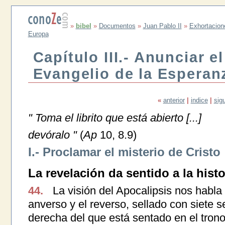
»
bibel
»
Documentos
»
Juan Pablo II
»
Exhortacion
Europa
Capítulo III.- Anunciar el
Evangelio de la Esperan
«
anterior
|
indice
|
sig
" Toma el librito que está abierto [...]
devóralo "
(
Ap
10, 8.9)
I.- Proclamar el misterio de Cristo
La revelación da sentido a la histo
44.
La visión del Apocalipsis nos habla d
anverso y el reverso, sellado con siete se
derecha del que está sentado en el trono 