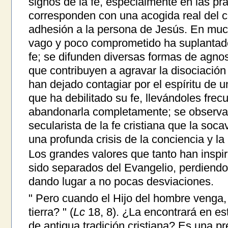
signos de la fe, especialmente en las prá
corresponden con una acogida real del c
adhesión a la persona de Jesús. En much
vago y poco comprometido ha suplantado
fe; se difunden diversas formas de agnos
que contribuyen a agravar la disociación 
han dejado contagiar por el espíritu de
que ha debilitado su fe, llevándoles fre
abandonarla completamente; se observa 
secularista de la fe cristiana que la soc
una profunda crisis de la conciencia y la 
Los grandes valores que tanto han inspi
sido separados del Evangelio, perdiendo
dando lugar a no pocas desviaciones.
" Pero cuando el Hijo del hombre venga, 
tierra? " (
Lc
18, 8). ¿La encontrará en es
de antigua tradición cristiana? Es una p