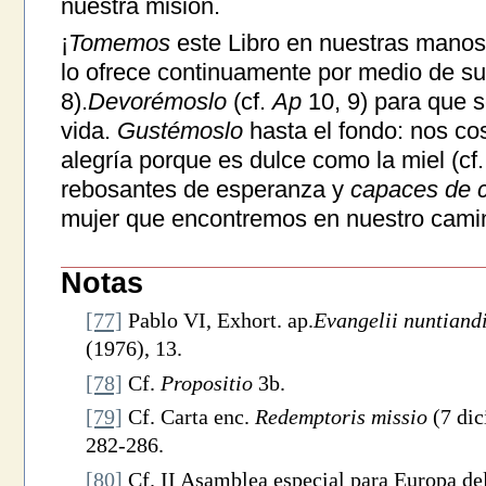
nuestra misión.
¡
Tomemos
este Libro en nuestras mano
lo ofrece continuamente por medio de su 
8).
Devorémoslo
(cf.
Ap
10, 9) para que s
vida.
Gustémoslo
hasta el fondo: nos co
alegría porque es dulce como la miel (cf
rebosantes de esperanza y
capaces de 
mujer que encontremos en nuestro cami
Notas
[77]
Pablo VI, Exhort. ap.
Evangelii nuntiand
(1976), 13.
[78]
Cf.
Propositio
3b.
[79]
Cf. Carta enc.
Redemptoris missio
(7 dic
282-286.
[80]
Cf. II Asamblea especial para Europa de