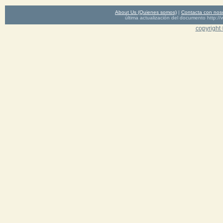
About Us (Quienes somos)
|
Contacta con nos
última actualización del documento http
copyright