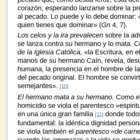
corazón, esperando lanzarse sobre la pre
al pecado. Lo puede y lo debe dominar: «
quien tienes que dominar» (
Gn
4, 7).
Los celos y la ira prevalecen
sobre la adv
se lanza contra su hermano y lo mata. 
de la Iglesia Católica,
«la Escritura, en e
manos de su hermano Caín, revela, desde
humana, la presencia en el hombre de la 
del pecado original. El hombre se convir
semejantes».
[10]
El hermano mata a su hermano.
Como en 
homicidio se viola el parentesco «espiri
en una única gran familia
donde todos
[11]
fundamental: la idéntica dignidad perso
se viola también el
parentesco «de carne
cuando las amenazas a la vida se produc