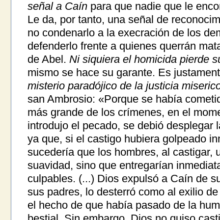
señal a Caín
para que nadie que le encon
Le da, por tanto, una señal de reconocim
no condenarlo a la execración de los de
defenderlo frente a quienes querrán mata
de Abel.
Ni siquiera el homicida pierde 
mismo se hace su garante. Es justament
misterio paradójico de la justicia miseric
san Ambrosio: «Porque se había cometido 
más grande de los crímenes, en el mom
introdujo el pecado, se debió desplegar la
ya que, si el castigo hubiera golpeado i
sucedería que los hombres, al castigar, u
suavidad, sino que entregarían inmediata
culpables. (...) Dios expulsó a Caín de 
sus padres, lo desterró como al exilio d
el hecho de que había pasado de la hum
bestial. Sin embargo, Dios no quiso cast