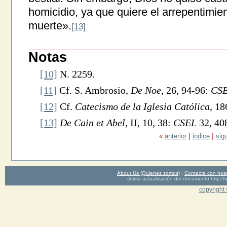
homicidio, ya que quiere el arrepentimie
muerte».
[13]
Notas
[10]
N. 2259.
[11]
Cf. S. Ambrosio,
De Noe
, 26, 94-96:
CS
[12]
Cf.
Catecismo de la Iglesia Católica
, 18
[13]
De Cain et Abel
, II, 10, 38:
CSEL
32, 40
«
anterior
|
indice
|
sig
About Us (Quienes somos)
|
Contacta con nos
última actualización del documento http
copyright