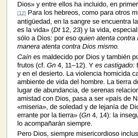
Dios» y entre ellos ha incluido, en primer
Para los hebreos, como para otros m
[12]
antigüedad, en la sangre se encuentra la
es la vida» (
Dt
12, 23) y la vida, especi
sólo a Dios: por eso
quien atenta contra 
manera atenta contra Dios mismo.
Caín
es maldecido por Dios y también por
frutos (cf.
Gn
4, 11–12). Y
es castigado:
t
y en el desierto. La violencia homicida 
ambiente de vida del hombre. La tierra d
lugar de abundancia, de serenas relacio
amistad con Dios, pasa a ser «país de N
«miseria», de soledad y de lejanía de D
errante por la tierra» (
Gn
4, 14): la insegu
lo acompañarán siempre.
Pero Dios, siempre misericordioso inclu