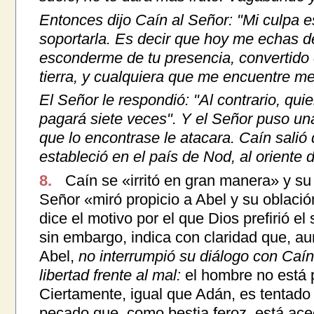
Entonces dijo Caín al Señor: "Mi culpa 
soportarla.
Es decir que hoy me echas de
esconderme de tu presencia, convertido 
tierra, y cualquiera que me encuentre m
El Señor le respondió: "Al contrario, qui
pagará siete veces". Y el Señor puso un
que lo encontrase le atacara.
Caín salió 
estableció en el país de Nod, al oriente 
8.
Caín se «irritó en gran manera» y su 
Señor «miró propicio a Abel y su oblació
dice el motivo por el que Dios prefirió el 
sin embargo, indica con claridad que, aun
Abel,
no interrumpió su diálogo con Caín
libertad frente al mal:
el hombre no está p
Ciertamente, igual que Adán, es tentado 
pecado que, como bestia feroz, está ace