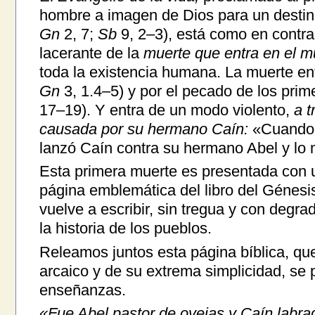
hombre a imagen de Dios para un destino 
Gn
2, 7;
Sb
9, 2–3), está como en contra
lacerante de la
muerte que entra en el 
toda la existencia humana. La muerte entr
Gn
3, 1.4–5) y por el pecado de los prim
17–19). Y entra de un modo violento,
a t
causada por su hermano Caín:
«Cuando 
lanzó Caín contra su hermano Abel y lo 
Esta primera muerte es presentada con 
página emblemática del libro del Génesi
vuelve a escribir, sin tregua y con degrad
la historia de los pueblos.
Releamos juntos esta página bíblica, que
arcaico y de su extrema simplicidad, se 
enseñanzas.
«Fue Abel pastor de ovejas y Caín labra