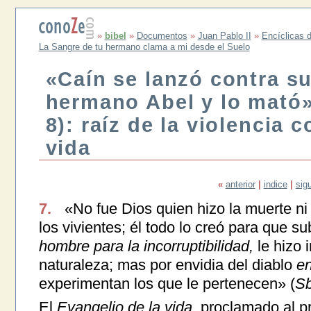
»
bibel
»
Documentos
»
Juan Pablo II
»
Encíclicas d
La Sangre de tu hermano clama a mi desde el Suelo
«Caín se lanzó contra s
hermano Abel y lo mató»
8): raíz de la violencia c
vida
«
anterior
|
indice
|
sig
7.
«No fue Dios quien hizo la muerte ni 
los vivientes; él todo lo creó para que su
hombre para la incorruptibilidad,
le hizo
naturaleza; mas por envidia del diablo
en
experimentan los que le pertenecen» (
S
El
Evangelio de la vida,
proclamado al pri