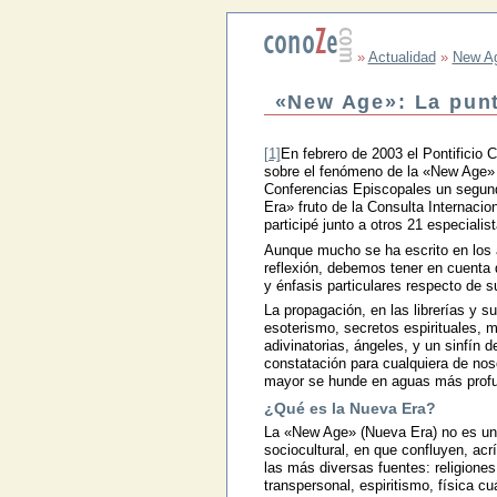
»
Actualidad
»
New A
«New Age»: La punt
[1]
En febrero de 2003 el Pontificio C
sobre el fenómeno de la «New Age» (
Conferencias Episcopales un segund
Era» fruto de la Consulta Internacio
participé junto a otros 21 especial
Aunque mucho se ha escrito en los 
reflexión, debemos tener en cuenta
y énfasis particulares respecto de 
La propagación, en las librerías y
esoterismo, secretos espirituales, ma
adivinatorias, ángeles, y un sinfín d
constatación para cualquiera de nos
mayor se hunde en aguas más profu
¿Qué es la Nueva Era?
La «New Age» (Nueva Era) no es una 
sociocultural, en que confluyen, acr
las más diversas fuentes: religiones
transpersonal, espiritismo, física c