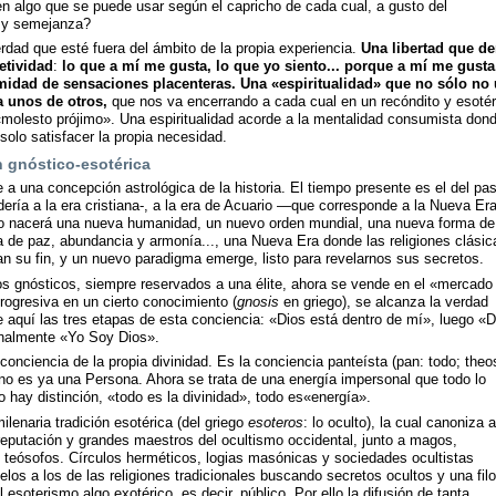
en algo que se puede usar según el capricho de cada cual, a gusto del
 y semejanza?
dad que esté fuera del ámbito de la propia experiencia.
Una libertad que de
etividad
:
lo que a mí me gusta, lo que yo siento... porque a mí me gusta
imidad de sensaciones placenteras.
Una «espiritualidad» que no sólo no 
a unos de otros,
que nos va encerrando a cada cual en un recóndito y esotér
«molesto prójimo». Una espiritualidad acorde a la mentalidad consumista don
solo satisfacer la propia necesidad.
n gnóstico-esotérica
 una concepción astrológica de la historia. El tiempo presente es el del pas
ería a la era cristiana-, a la era de Acuario —que corresponde a la Nueva Era
io nacerá una nueva humanidad, un nuevo orden mundial, una nueva forma de 
a de paz, abundancia y armonía..., una Nueva Era donde las religiones clásic
an su fin, y un nuevo paradigma emerge, listo para revelarnos sus secretos.
s gnósticos, siempre reservados a una élite, ahora se vende en el «mercado
progresiva en un cierto conocimiento (
gnosis
en griego), se alcanza la verdad
 aquí las tres etapas de esta conciencia: «Dios está dentro de mí», luego «D
inalmente «Yo Soy Dios».
conciencia de la propia divinidad. Es la conciencia panteísta (pan: todo; theo
s no es ya una Persona. Ahora se trata de una energía impersonal que todo lo
 hay distinción, «todo es la divinidad», todo es«energía».
lenaria tradición esotérica (del griego
esoteros
: lo oculto), la cual canoniza 
eputación y grandes maestros del ocultismo occidental, junto a magos,
 teósofos. Círculos herméticos, logias masónicas y sociedades ocultistas
elos a los de las religiones tradicionales buscando secretos ocultos y una filo
esoterismo algo exotérico, es decir, público. Por ello la difusión de tanta