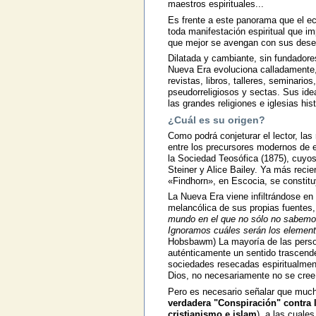
maestros espirituales...
Es frente a este panorama que el e
toda manifestación espiritual que i
que mejor se avengan con sus dese
Dilatada y cambiante, sin fundadore
Nueva Era evoluciona calladamente, 
revistas, libros, talleres, seminario
pseudorreligiosos y sectas. Sus idea
las grandes religiones e iglesias hist
¿Cuál es su origen?
Como podrá conjeturar el lector, las
entre los precursores modernos de 
la Sociedad Teosófica (1875), cuyos
Steiner y Alice Bailey. Ya más reci
«Findhorn», en Escocia, se constitu
La Nueva Era viene infiltrándose en
melancólica de sus propias fuentes, 
mundo en el que no sólo no sabemos
Ignoramos cuáles serán los elementos
Hobsbawm) La mayoría de las perso
auténticamente un sentido trascenden
sociedades resecadas espiritualmen
Dios, no necesariamente no se cree
Pero es necesario señalar que much
verdadera "Conspiración" contra 
cristianismo e islam
), a las cuale