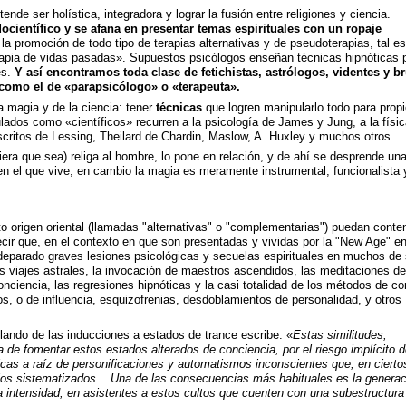
de ser holística, integradora y lograr la fusión entre religiones y ciencia.
ocientífico y se afana en presentar temas espirituales con un ropaje
la promoción de todo tipo de terapias alternativas y de pseudoterapias, tal es
rapia de vidas pasadas». Supuestos psicólogos enseñan técnicas hipnóticas 
es.
Y así encontramos toda clase de fetichistas, astrólogos, videntes y b
 como el de «parapsicólogo» o «terapeuta».
la magia y de la ciencia: tener
técnicas
que logren manipularlo todo para propi
lados como «científicos» recurren a la psicología de James y Jung, a la físic
scritos de Lessing, Theilard de Chardin, Maslow, A. Huxley y muchos otros.
iera que sea) religa al hombre, lo pone en relación, y de ahí se desprende un
 en el que vive, en cambio la magia es meramente instrumental, funcionalista 
 origen oriental (llamadas "alternativas" o "complementarias") puedan conte
cir que, en el contexto en que son presentadas y vividas por la "New Age" e
deparado graves lesiones psicológicas y secuelas espirituales en muchos de
 viajes astrales, la invocación de maestros ascendidos, las meditaciones de
onciencia, las regresiones hipnóticas y la casi totalidad de los métodos de con
s, o de influencia, esquizofrenias, desdoblamientos de personalidad, y otros
ando de las inducciones a estados de trance escribe: «
Estas similitudes,
a de fomentar estos estados alterados de conciencia, por el riesgo implícito d
icas a raíz de personificaciones y automatismos inconscientes que, en cierto
ios sistematizados...
Una de las consecuencias más habituales es la generac
a intensidad, en asistentes a estos cultos que cuenten con una subestructura