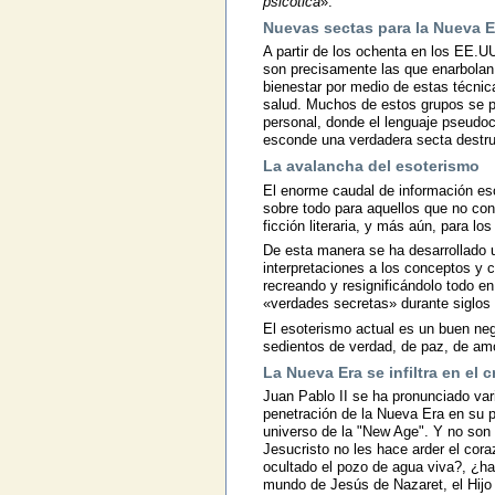
psicótica
».
Nuevas sectas para la Nueva E
A partir de los ochenta en los EE.U
son precisamente las que enarbolan 
bienestar por medio de estas técnica
salud. Muchos de estos grupos se pr
personal, donde el lenguaje pseudoci
esconde una verdadera secta destru
La avalancha del esoterismo
El enorme caudal de información eso
sobre todo para aquellos que no cono
ficción literaria, y más aún, para l
De esta manera se ha desarrollado u
interpretaciones a los conceptos y c
recreando y resignificándolo todo en
«verdades secretas» durante siglos 
El esoterismo actual es un buen ne
sedientos de verdad, de paz, de amor
La Nueva Era se infiltra en el 
Juan Pablo II se ha pronunciado vari
penetración de la Nueva Era en su pr
universo de la "New Age". Y no son 
Jesucristo no les hace arder el cor
ocultado el pozo de agua viva?, ¿h
mundo de Jesús de Nazaret, el Hijo