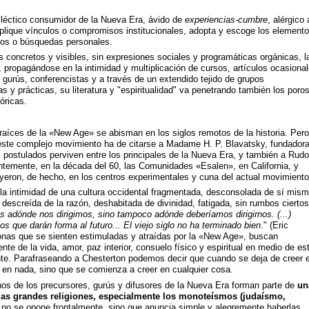
cléctico consumidor de la Nueva Era, ávido de
experiencias-cumbre
, alérgico 
mplique vínculos o compromisos institucionales, adopta y escoge los element
os o búsquedas personales.
s concretos y visibles, sin expresiones sociales y programáticas orgánicas, l
propagándose en la intimidad y multiplicación de cursos, artículos ocasional
s, gurús, conferencistas y a través de un extendido tejido de grupos
s y prácticas, su literatura y "espiritualidad" va penetrando también los poro
óricas.
 raíces de la «New Age» se abisman en los siglos remotos de la historia. Pero
este complejo movimiento ha de citarse a Madame H. P. Blavatsky, fundador
 postulados perviven entre los principales de la Nueva Era, y también a Rudo
entemente, en la década del 60, las Comunidades «Esalen», en California, y
yeron, de hecho, en los centros experimentales y cuna del actual movimiento
 la intimidad de una cultura occidental fragmentada, desconsolada de sí mism
descreída de la razón, deshabitada de divinidad, fatigada, sin rumbos ciertos
 adónde nos dirigimos, sino tampoco adónde deberíamos dirigirnos. (...)
 que darán forma al futuro... El viejo siglo no ha terminado bien
." (Eric
nas que se sienten estimuladas y atraídas por la «New Age», buscan
te de la vida, amor, paz interior, consuelo físico y espiritual en medio de es
te. Parafraseando a Chesterton podemos decir que cuando se deja de creer 
 en nada, sino que se comienza a creer en cualquier cosa.
os de los precursores, gurús y difusores de la Nueva Era forman parte de
un
las grandes religiones, especialmente los monoteísmos (judaísmo,
s no se opone frontalmente, sino que anuncia simple y alegremente haberlas