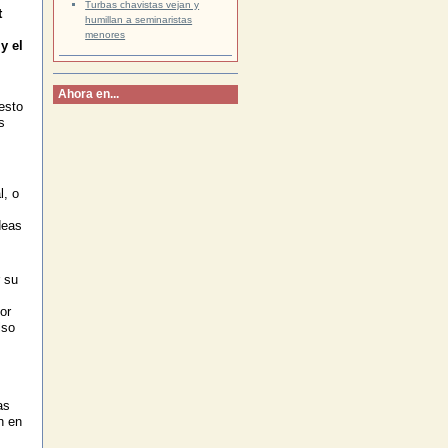
Turbas chavistas vejan y
t
humillan a seminaristas
menores
y el
Ahora en...
esto
s
l, o
deas
r su
or
lso
as
n en