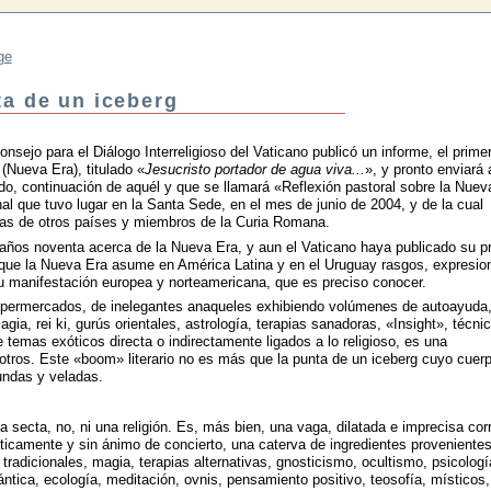
ge
a de un iceberg
onsejo para el Diálogo Interreligioso del Vaticano publicó un informe, el prime
Nueva Era), titulado «
Jesucristo portador de agua viva...
», y pronto enviará 
o, continuación de aquél y que se llamará «Reflexión pastoral sobre la Nuev
nal que tuvo lugar en la Santa Sede, en el mes de junio de 2004, y de la cual
istas de otros países y miembros de la Curia Romana.
años noventa acerca de la Nueva Era, y aun el Vaticano haya publicado su p
 que la Nueva Era asume en América Latina y en el Uruguay rasgos, expresio
su manifestación europea y norteamericana, que es preciso conocer.
 supermercados, de inelegantes anaqueles exhibiendo volúmenes de autoayuda
gia, rei ki, gurús orientales, astrología, terapias sanadoras, «Insight», técni
e temas exóticos directa o indirectamente ligados a lo religioso, es una
otros. Este «boom» literario no es más que la punta de un iceberg cuyo cuer
ndas y veladas.
secta, no, ni una religión. Es, más bien, una vaga, dilatada e imprecisa corr
íticamente y sin ánimo de concierto, una caterva de ingredientes proveniente
 tradicionales, magia, terapias alternativas, gnosticismo, ocultismo, psicologí
uántica, ecología, meditación, ovnis, pensamiento positivo, teosofía, místicos,