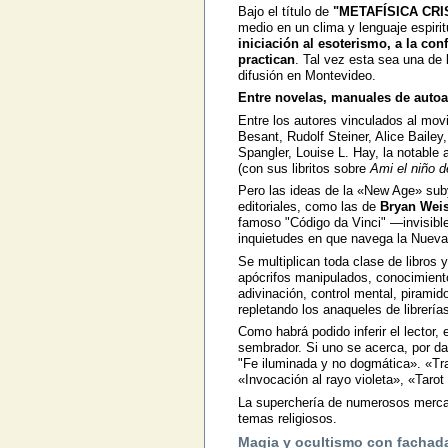
Bajo el título de
"METAFÍSICA CRI
medio en un clima y lenguaje espiri
iniciación al esoterismo, a la con
practican
. Tal vez esta sea una de
difusión en Montevideo.
Entre novelas, manuales de autoa
Entre los autores vinculados al mo
Besant, Rudolf Steiner, Alice Bailey
Spangler, Louise L. Hay, la notable
(con sus libritos sobre
Ami el niño de
Pero las ideas de la «New Age» sub
editoriales, como las de
Bryan Wei
famoso "Código da Vinci" —invisible
inquietudes en que navega la Nueva 
Se multiplican toda clase de libros 
apócrifos manipulados, conocimiento
adivinación, control mental, piramid
repletando los anaqueles de librerí
Como habrá podido inferir el lector, 
sembrador. Si uno se acerca, por dar
"Fe iluminada y no dogmática». «Tr
«Invocación al rayo violeta», «Tarot 
La superchería de numerosos mercad
temas religiosos.
Magia y ocultismo con fachada