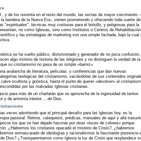
ra
U., y de los noventa en el resto del mundo, las sectas de mayor crecimiento
la bandera de la Nueva Era-, vienen prometiendo y ofreciendo toda suerte de
s "espirituales", técnicas muy costosas para el bolsillo, y peligrosas para la
esentan, no como Iglesias, sino como Institutos o Centros de Rehabilitación
entífico y las estrategias de marketing son una simple fachada, bajo la cual 
ctiva.
térica se ha vuelto público, distorsionado y generador de no poca confusión,
cen algo mínimo de historia de las religiones y no distinguen la verdad de la
os que su cristianismo no pasa de un simple «barniz».
na avalancha de literatura, películas, y conferencias que dan nuevas
ategorías teológicas del cristianismo, vaciándolas de sus contenidos original
 calve ocultista y gnóstica, hasta el punto de querer «devolver» al cristianism
escondidas por las malvadas Iglesias cristianas.
gocio para más de un charlatán que se aprovecha de la ingenuidad de tantos
 y de armonía interior..., de Dios.
cristianismo
as veces advirtiendo que el principal desafío para las Iglesias hoy, es la
opia pastoral. Retiros, catequesis, prédicas, manuales de aquí y allá trasunt
pocos los que se han dejado fascinar por otras «luces de colores» porque
azón. ¿Habremos los cristianos opacado el misterio de Cristo?, ¿habremos
abremos enmascarado de ideologías y racionalismos la fascinante presencia e
 de Dios? ¿Transparentamos como Iglesia la luz de Cristo que resplandece s