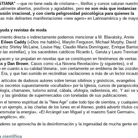
STIANA"
—que no tiene nada de cristiana—, librillos y cursos saturan nuestr
tualmente abiertos, positivos y agradables, pero
no son más que instancias
fusión irracional, y con cierta peligrosidad psicológica para quienes la
 las más delirantes manifestaciones «new agers» en Latinoamérica y de mayo
yuda y revistas de moda
vimiento directa o indirectamente podemos mencionar a M. Blavatsky, Annie
,
Eileen Caddy
(«Dios me habló»), Marylin Ferguson, Michael Murphy, David
 actriz Shirley McLaine, Louise Hay, Claudio María Domínguez, Enrique Barrio
 las estrellas
), y los sacerdotes católicos Ricardo L. Gerula y Lauro Trevisan
yacen y se propalan en novelas que se constituyen en fenómenos de ventas
ss y Dan Brown
. Casos como «La Novena Revelación» (y siguientes), o el
 en cuanto a su calidad literaria-, son ciertamente un emblema de las zozobr
Era, y que han sumido en recónditas vacilaciones a más de un lector incaut
y artículos de dudosos autores sobre temas sibilinos y gnósticos, evangelios
s secretos supuestamente «ocultados» por la Iglesia, cursos de parapsicolo
ología, chamanes, turismo astral, cábala, ufología, radiestesia, etc. Y así se 
as y las góndolas de supermercados con toneladas de sus publicaciones.
en el terreno espiritual de la "New Age" cabe todo tipo de siembra, y cualquier
 un ejemplo, a las charlas de los lunes en el Ateneo, podrá advertir títulos c
ansmutar la energía», «El Arcángel san Miguel y el maestro Saint Germain»,
angélico», etc.
eres se aprovecha de la desinformación y la ingenuidad de mucha gente en
 científica