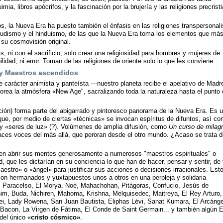
imia, libros apócrifos, y la fascinación por la brujería y las religiones precrist
s, la Nueva Era ha puesto también el énfasis en las religiones transpersonali
budismo y el hinduismo, de las que la Nueva Era toma los elementos que más
 su cosmovisión original.
, ni con el sacrificio, solo crear una religiosidad para hombres y mujeres de
lidad, ni error. Toman de las religiones de oriente solo lo que les conviene.
 y Maestros ascendidos
e carácter animista y panteísta —nuestro planeta recibe el apelativo de Madr
colorea la atmósfera «New Age", sacralizando toda la naturaleza hasta el punto
ción) forma parte del abigarrado y pintoresco panorama de la Nueva Era. Es 
que, por medio de ciertas «técnicas» se invocan espíritus de difuntos, así c
 y «seres de luz» (?). Volúmenes de amplia difusión, como
Un curso de milag
aces voces del más allá, que peroran desde el otro mundo. ¿Acaso se trata d
en abrir sus mentes generosamente a numerosos "maestros espirituales" o
 que les dictarían en su conciencia lo que han de hacer, pensar y sentir, de 
stro» o «ángel» para justificar sus acciones o decisiones irracionales. Est
on hermanados y yuxtapuestos unos a otros en una perpleja y solidaria
 Paracelso, El Morya, Noé, Mahachohan, Pitágoras, Confucio, Jesús de
im, Buda, Nichiren, Mahoma, Krishna, Melquisedec, Maitreya, El Rey Arturo,
i, Lady Rowena, San Juan Bautista, Eliphas Lévi, Sanat Kumara, El Arcánge
 Bacon, La Virgen de Fátima, El Conde de Saint Germain... y también algún E
del único «
cristo cósmico»
.