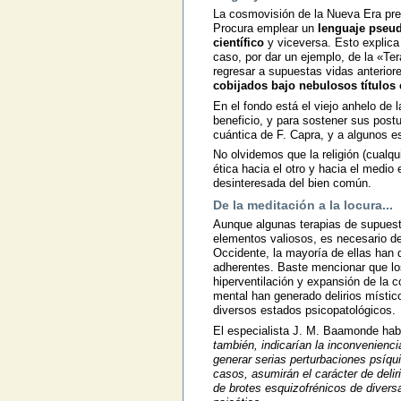
La cosmovisión de la Nueva Era preten
Procura emplear un
lenguaje pseud
científico
y viceversa. Esto explica 
caso, por dar un ejemplo, de la «Te
regresar a supuestas vidas anterior
cobijados bajo nebulosos títulos
En el fondo está el viejo anhelo de 
beneficio, y para sostener sus postu
cuántica de F. Capra, y a algunos e
No olvidemos que la religión (cualqu
ética hacia el otro y hacia el medio
desinteresada del bien común.
De la meditación a la locura...
Aunque algunas terapias de supuesto
elementos valiosos, es necesario de
Occidente, la mayoría de ellas han 
adherentes. Baste mencionar que los
hiperventilación y expansión de la c
mental han generado delirios místico
diversos estados psicopatológicos.
El especialista J. M. Baamonde habl
también, indicarían la inconvenienci
generar serias perturbaciones psíqu
casos, asumirán el carácter de delir
de brotes esquizofrénicos de divers