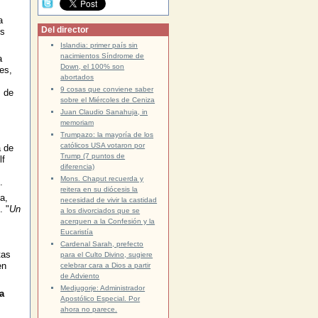
a
Del director
os
Islandia: primer país sin
nacimientos Síndrome de
a
Down, el 100% son
es,
abortados
9 cosas que conviene saber
s de
sobre el Miércoles de Ceniza
Juan Claudio Sanahuja, in
memoriam
Trumpazo: la mayoría de los
católicos USA votaron por
a de
Trump (7 puntos de
lf
diferencia)
Mons. Chaput recuerda y
.
reitera en su diócesis la
a,
necesidad de vivir la castidad
. "
Un
a los divorciados que se
acerquen a la Confesión y la
Eucaristía
Cardenal Sarah, prefecto
tas
para el Culto Divino, sugiere
en
celebrar cara a Dios a partir
de Adviento
Medjugorje: Administrador
a
Apostólico Especial. Por
ahora no parece.