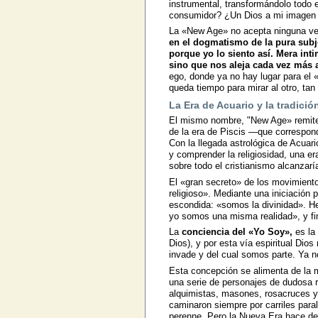
instrumental, transformándolo todo 
consumidor? ¿Un Dios a mi imagen
La «New Age» no acepta ninguna ver
en el dogmatismo de la pura subj
porque yo lo siento así. Mera int
sino que nos aleja cada vez más 
ego, donde ya no hay lugar para el 
queda tiempo para mirar al otro, tan 
La Era de Acuario y la tradició
El mismo nombre, "New Age» remite a
de la era de Piscis —que correspond
Con la llegada astrológica de Acuar
y comprender la religiosidad, una er
sobre todo el cristianismo alcanzarí
El «gran secreto» de los movimiento
religioso». Mediante una iniciación 
escondida: «somos la divinidad». He
yo somos una misma realidad», y f
La
conciencia del
«Yo Soy»,
es la 
Dios), y por esta vía espiritual Dio
invade y del cual somos parte. Ya no
Esta concepción se alimenta de la mi
una serie de personajes de dudosa r
alquimistas, masones, rosacruces y
caminaron siempre por carriles paral
perenne. Pero la Nueva Era hace del 