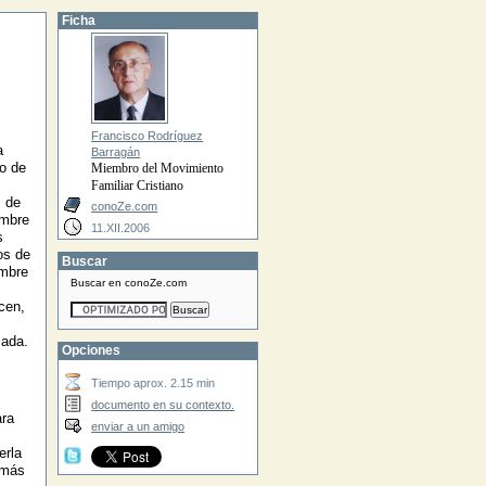
Ficha
Francisco Rodríguez
a
Barragán
so de
Miembro del Movimiento
Familiar Cristiano
s de
conoZe.com
ombre
11.XII.2006
s
os de
Buscar
ombre
Buscar en conoZe.com
cen,
zada.
Opciones
Tiempo aprox. 2.15 min
documento en su contexto.
ara
enviar a un amigo
erla
 más