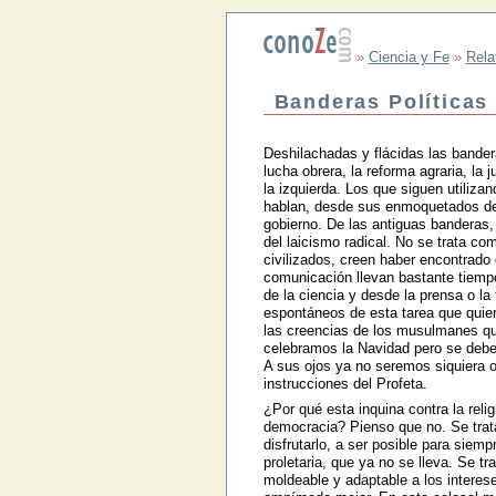
»
Ciencia y Fe
»
Rela
Banderas Políticas
Deshilachadas y flácidas las bander
lucha obrera, la reforma agraria, la j
la izquierda. Los que siguen utiliza
hablan, desde sus enmoquetados des
gobierno. De las antiguas banderas,
del laicismo radical. No se trata co
civilizados, creen haber encontrado
comunicación llevan bastante tiempo
de la ciencia y desde la prensa o la
espontáneos de esta tarea que quiere
las creencias de los musulmanes qu
celebramos la Navidad pero se deben
A sus ojos ya no seremos siquiera otr
instrucciones del Profeta.
¿Por qué esta inquina contra la rel
democracia? Pienso que no. Se trata 
disfrutarlo, a ser posible para siemp
proletaria, que ya no se lleva. Se t
moldeable y adaptable a los interes