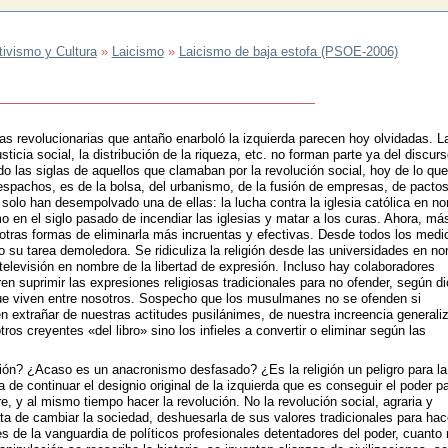
tivismo y Cultura
»
Laicismo
»
Laicismo de baja estofa (PSOE-2006)
as revolucionarias que antaño enarboló la izquierda parecen hoy olvidadas. L
usticia social, la distribución de la riqueza, etc. no forman parte ya del discur
ndo las siglas de aquellos que clamaban por la revolución social, hoy de lo que
pachos, es de la bolsa, del urbanismo, de la fusión de empresas, de pacto
 solo han desempolvado una de ellas: la lucha contra la iglesia católica en n
mo en el siglo pasado de incendiar las iglesias y matar a los curas. Ahora, má
 otras formas de eliminarla más incruentas y efectivas. Desde todos los medi
 su tarea demoledora. Se ridiculiza la religión desde las universidades en n
 televisión en nombre de la libertad de expresión. Incluso hay colaboradores
n suprimir las expresiones religiosas tradicionales para no ofender, según di
e viven entre nosotros. Sospecho que los musulmanes no se ofenden si
 extrañar de nuestras actitudes pusilánimes, de nuestra increencia generali
os creyentes «del libro» sino los infieles a convertir o eliminar según las
igión? ¿Acaso es un anacronismo desfasado? ¿Es la religión un peligro para la
de continuar el designio original de la izquierda que es conseguir el poder p
re, y al mismo tiempo hacer la revolución. No la revolución social, agraria y
rata de cambiar la sociedad, deshuesarla de sus valores tradicionales para hac
es de la vanguardia de políticos profesionales detentadores del poder, cuanto