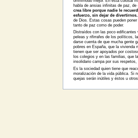
omnímodo mejor. En esta colosal mani
habla de ansias infinitas de paz, de
crea libre porque nadie le recuer
esfuerzo, sin dejar de divertirnos.
de Dios. Estas cosas pueden poner en
tanto de paz como de poder.
Distraídos con las poco edificantes
peleas y rifirrafes de los políticos,
darse cuenta de que mucha gente gan
pobres en España, que la vivienda no
tienen que ser apoyados por costoso
los colegios y en las familias, que
insolidario campa por sus respetos, 
Es la sociedad quien tiene que reacc
moralización de la vida pública. Si 
quejas serán inútiles y éstos u otro