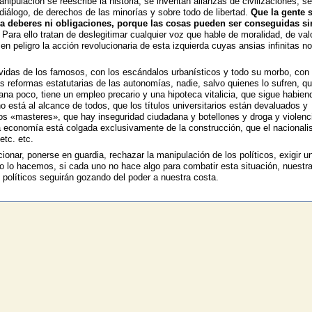
pulación se reescribe la historia, se inventan alianzas de civilizaciones, se
 diálogo, de derechos de las minorías y sobre todo de libertad.
Que la gente 
da deberes ni obligaciones, porque las cosas pueden ser conseguidas si
Para ello tratan de deslegitimar cualquier voz que hable de moralidad, de val
 peligro la acción revolucionaria de esta izquierda cuyas ansias infinitas n
 vidas de los famosos, con los escándalos urbanísticos y todo su morbo, con 
 las reformas estatutarias de las autonomías, nadie, salvo quienes lo sufren, qu
a poco, tiene un empleo precario y una hipoteca vitalicia, que sigue habien
 está al alcance de todos, que los títulos universitarios están devaluados y
s «masteres», que hay inseguridad ciudadana y botellones y droga y violenc
 la economía está colgada exclusivamente de la construcción, que el nacional
etc. etc.
ionar, ponerse en guardia, rechazar la manipulación de los políticos, exigir u
no lo hacemos, si cada uno no hace algo para combatir esta situación, nuestr
s políticos seguirán gozando del poder a nuestra costa.