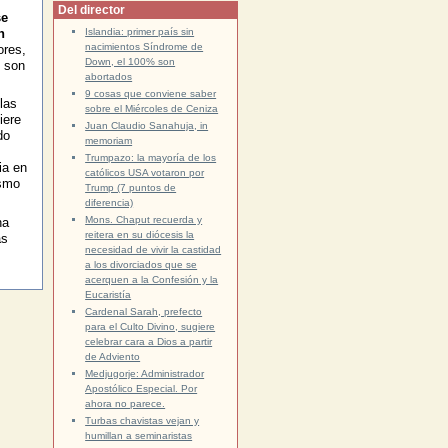
Del director
se
n
Islandia: primer país sin
nacimientos Síndrome de
ores,
Down, el 100% son
o son
abortados
9 cosas que conviene saber
las
sobre el Miércoles de Ceniza
iere
Juan Claudio Sanahuja, in
do
memoriam
Trumpazo: la mayoría de los
ia en
católicos USA votaron por
ismo
Trump (7 puntos de
diferencia)
Mons. Chaput recuerda y
na
reitera en su diócesis la
as
necesidad de vivir la castidad
a los divorciados que se
acerquen a la Confesión y la
Eucaristía
Cardenal Sarah, prefecto
para el Culto Divino, sugiere
celebrar cara a Dios a partir
de Adviento
Medjugorje: Administrador
Apostólico Especial. Por
ahora no parece.
Turbas chavistas vejan y
humillan a seminaristas