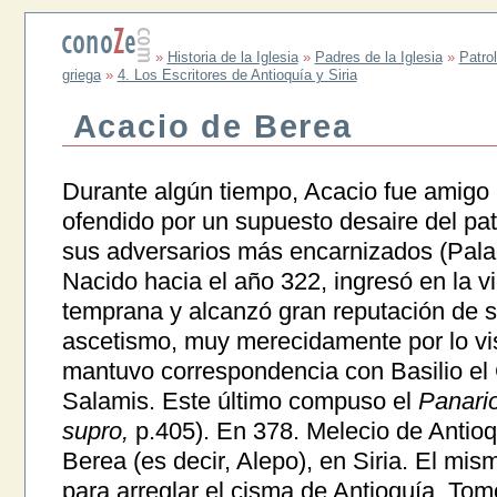
»
Historia de la Iglesia
»
Padres de la Iglesia
»
Patrol
griega
»
4. Los Escritores de Antioquía y Siria
Acacio de Berea
Durante algún tiempo, Acacio fue amigo 
ofendido por un supuesto desaire del patr
sus adversarios más encarnizados (
Ρ
ala
Nacido hacia el año 322, ingresó en la 
temprana y alcanzó gran reputación de s
ascetismo, muy merecidamente por lo vis
mantuvo correspondencia con Basilio el
Salamis. Este último compuso el
Panari
supro,
p.405). En 378. Melecio de Antioq
Berea (es decir, Alepo), en Siria. El mi
para arreglar el cisma de Antioquía. Tomó