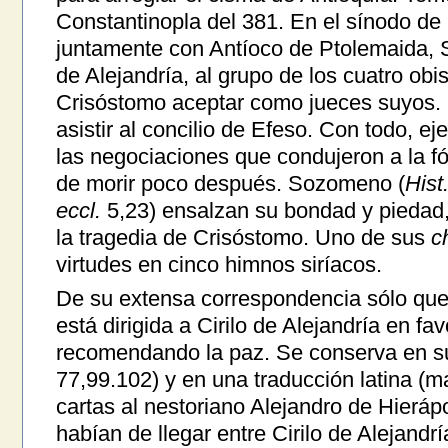
Constantinopla del 381. En el sínodo de 
juntamente con Antíoco de Ptolemaida, S
de Alejandría, al grupo de los cuatro ob
Crisóstomo aceptar como jueces suyos. 
asistir al concilio de Efeso. Con todo, ej
las negociaciones que condujeron a la f
de morir poco después. Sozomeno (
Hist.
eccl.
5,23) ensalzan su bondad y piedad, 
la tragedia de Crisóstomo. Uno de sus
c
virtudes en cinco himnos siríacos.
De su extensa correspondencia sólo qued
está dirigida a Cirilo de Alejandría en fa
recomendando la paz. Se conserva en su
77,99.102) y en una traducción latina (m
cartas al nestoriano Alejandro de Hieráp
habían de llegar entre Cirilo de Alejandr