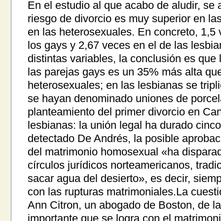
En el estudio al que acabo de aludir, se 
riesgo de divorcio es muy superior en l
en las heterosexuales. En concreto, 1,5 
los gays y 2,67 veces en el de las lesbia
distintas variables, la conclusión es que 
las parejas gays es un 35% más alta que
heterosexuales; en las lesbianas se trip
se hayan denominado uniones de porcel
planteamiento del primer divorcio en Ca
lesbianas: la unión legal ha durado cin
detectado De Andrés, la posible aproba
del matrimonio homosexual «ha disparad
círculos jurídicos norteamericanos, tra
sacar agua del desierto», es decir, siem
con las rupturas matrimoniales.La cuest
Ann Citron, un abogado de Boston, de l
importante que se logra con el matrimon