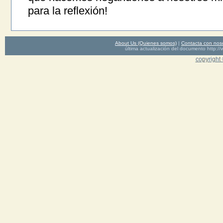
para la reflexión!
About Us (Quienes somos)
|
Contacta con nos
última actualización del documento http
copyright