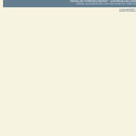
About Us (Quienes somos)
|
Contacta con nos
última actualización del documento http
copyright