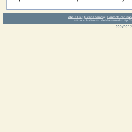
About Us (Quienes somos)
|
Contacta con nos
última actualización del documento http
copyright