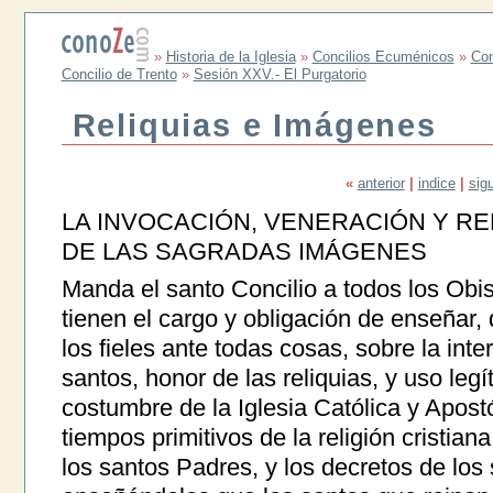
»
Historia de la Iglesia
»
Concilios Ecuménicos
»
Con
Concilio de Trento
»
Sesión XXV.- El Purgatorio
Reliquias e Imágenes
«
anterior
|
indice
|
sig
LA INVOCACIÓN, VENERACIÓN Y RE
DE LAS SAGRADAS IMÁGENES
Manda el santo Concilio a todos los Ob
tienen el cargo y obligación de enseñar, 
los fieles ante todas cosas, sobre la int
santos, honor de las reliquias, y uso leg
costumbre de la Iglesia Católica y Apostó
tiempos primitivos de la religión cristia
los santos Padres, y los decretos de los 