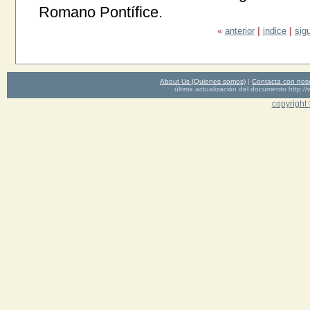
Romano Pontífice.
«
anterior
|
indice
|
sig
About Us (Quienes somos)
|
Contacta con nos
última actualización del documento http
copyright