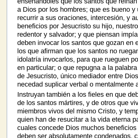
enseñándoles que los santos que reinan
a Dios por los hombres; que es bueno y ú
recurrir a sus oraciones, intercesión, y a
beneficios por Jesucristo su hijo, nuestr
redentor y salvador; y que piensan impí
deben invocar los santos que gozan en el 
los que afirman que los santos no ruega
idolatría invocarlos, para que rueguen p
en particular; o que repugna a la palabr
de Jesucristo, único mediador entre Dio
necedad suplicar verbal o mentalmente a 
Instruyan también a los fieles en que de
de los santos mártires, y de otros que vi
miembros vivos del mismo Cristo, y templ
quien han de resucitar a la vida eterna pa
cuales concede Dios muchos beneficios 
deben ser absolutamente condenados, c