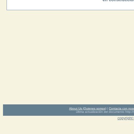
About Us (Quienes somos)
|
Contacta con nos
última actualización del documento http
copyright