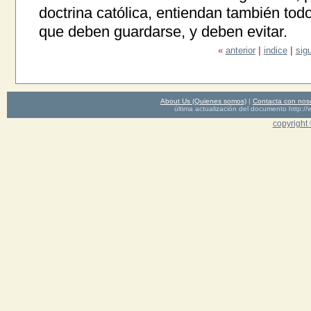
doctrina católica, entiendan también tod
que deben guardarse, y deben evitar.
«
anterior
|
indice
|
sig
About Us (Quienes somos)
|
Contacta con nos
última actualización del documento http
copyright