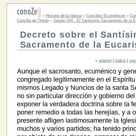
»
Historia de la Iglesia
»
Concilios Ecuménicos
»
Con
Concilio de Trento
»
Sesión XIII.- El Santísimo Sacramento de la E
Decreto sobre el Santís
Sacramento de la Eucari
«
anterior
|
indice
|
sig
Aunque el sacrosanto, ecuménico y gener
congregado legítimamente en el Espíritu 
mismos Legado y Nuncios de la santa Se
no sin particular dirección y gobierno del
exponer la verdadera doctrina sobre la f
poner remedio a todas las herejías, y a 
presente afligen lastimosamente la Iglesi
muchos y varios partidos; ha tenido prin