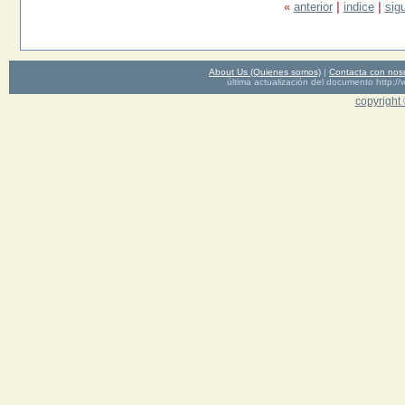
«
anterior
|
indice
|
sig
About Us (Quienes somos)
|
Contacta con nos
última actualización del documento http
copyright