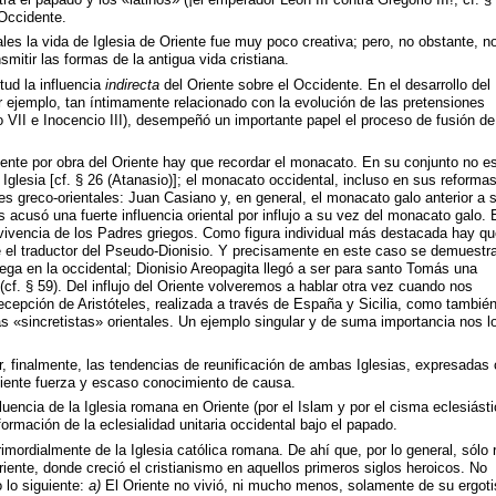
Occidente.
es la vida de Iglesia de Oriente fue muy poco creativa; pero, no obstante, n
smitir las formas de la antigua vida cristiana.
tud la influencia
indirecta
del Oriente sobre el Occidente. En el desarrollo del
r ejemplo, tan íntimamente relacionado con la evolución de las pretensiones
o VII e Inocencio III), desempeñó un importante papel el proceso de fusión de
ente por obra del Oriente hay que recordar el monacato. En su conjunto no e
 Iglesia [cf. § 26 (Atanasio)]; el monacato occidental, incluso en sus reformas
es greco-orientales: Juan Casiano y, en general, el monacato galo anterior a 
 acusó una fuerte influencia oriental por influjo a su vez del monacato galo. 
rvivencia de los Padres griegos. Como figura individual más destacada hay qu
 el traductor del Pseudo-Dionisio. Y precisamente en este caso se demuestra
riega en la occidental; Dionisio Areopagita llegó a ser para santo Tomás una
f. § 59). Del influjo del Oriente volveremos a hablar otra vez cuando nos
cepción de Aristóteles, realizada a través de España y Sicilia, como tambié
osas «sincretistas» orientales. Un ejemplo singular y de suma importancia nos l
r, finalmente, las tendencias de reunificación de ambas Iglesias, expresadas
ciente fuerza y escaso conocimiento de causa.
luencia de la Iglesia romana en Oriente (por el Islam y por el cisma eclesiásti
ormación de la eclesialidad unitaria occidental bajo el papado.
mordialmente de la Iglesia católica romana. De ahí que, por lo general, sólo 
iente, donde creció el cristianismo en aquellos primeros siglos heroicos. No
 lo siguiente:
a)
El Oriente no vivió, ni mucho menos, solamente de su ergot