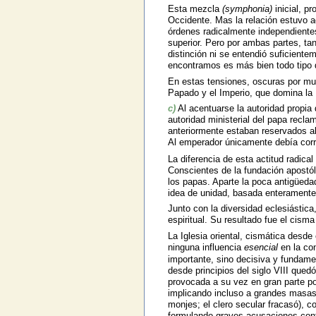
Esta mezcla
(symphonia)
inicial, p
Occidente. Mas la relación estuvo aq
órdenes radicalmente independiente
superior. Pero por ambas partes, tan
distinción ni se entendió suficiente
encontramos es más bien todo tipo de
En estas tensiones, oscuras por mu
Papado y el Imperio, que domina la
c)
Al acentuarse la autoridad propia d
autoridad ministerial del papa recla
anteriormente estaban reservados 
Al emperador únicamente debía corre
La diferencia de esta actitud radical
Conscientes de la fundación apostól
los papas. Aparte la poca antigüeda
idea de unidad, basada enteramente 
Junto con la diversidad eclesiástica
espiritual. Su resultado fue el cisma
La Iglesia oriental, cismática desd
ninguna influencia
esencial
en la co
importante, sino decisiva y fundame
desde principios del siglo VIII qued
provocada a su vez en gran parte por
implicando incluso a grandes masas 
monjes; el clero secular fracasó), 
formulando graves acusaciones contra