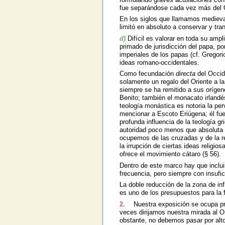
fue separándose cada vez más del 
En los siglos que llamamos medieval
limitó en absoluto a conservar y tran
d)
Difícil es valorar en toda su ampli
primado de jurisdicción del papa, po
imperiales de los papas (cf. Gregori
ideas romano-occidentales.
Como fecundación
directa
del Occid
solamente un regalo del Oriente a la
siempre se ha remitido a sus orígen
Benito; también el monacato irlandés
teología monástica es notoria la pe
mencionar a Escoto Eriúgena; él fue
profunda influencia de la teología g
autoridad poco menos que absoluta (c
ocupemos de las cruzadas y de la re
la irrupción de ciertas ideas religi
ofrece el movimiento cátaro (§ 56).
Dentro de este marco hay que inclui
frecuencia, pero siempre con insufi
La doble reducción de la zona de inf
es uno de los presupuestos para la f
2.
Nuestra exposición se ocupa pri
veces dirijamos nuestra mirada al Or
obstante, no debemos pasar por alto