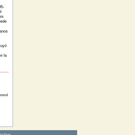
95-
l
es
ede
ianos
tuyó
e la
entral
ss Keys