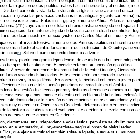
§ 8,3). Con la idea islámica de la conquista del mundo se hizo realidad, esta
gioso, la migración de los pueblos árabes hacia el noroeste y el nordeste, inco
esde el punto de vista de la historia de la Iglesia, vino a ser un huracán
n para la Iglesia las provincias cristianas más antiguas y (junto con Roma) m
ta eclesiástico: Siria, Palestina, Egipto y el norte de África. Además, un sigl
Mahoma (711) cayó víctima del Islam el reino cristiano visigodo de España. E
ueron capaces de mantener alejada de la Galia aquella oleada de infieles, log
tiano, es decir, nuestra «Europa» (victoria de Carlos Martel en Tours y Poitier
upados en alianza defensiva al norte de los Pirineos recibieran el nombre cole
e de manifiesto el cambio fundamental de la situación: de Oriente ya no vie
«infieles»
. Sobre el punto segundo debemos advertir:
[1]
 desde muy pronto una gran independencia, de acuerdo con la mayor independ
tivos tiempos del cristianismo. Especialmente por su fundación apostólica,
lares. A pesar de mantenerse la comunidad de fe entre Oriente y Occidente, 
io fueron viviendo distanciadas. Este crecimiento por separado tuvo un
ntre la nueva y la vieja Roma. En concreto, la rivalidad del todavía joven patr
 Occidente hizo que tal situación penetrara de inmediato en el ámbito
o lado, la cuestión fue llevada por muy distintas direcciones gracias a un tip
en cada caso, que nos conduce al centro del problema de la historia eclesiást
vo está dominada por la cuestión de las relaciones entre el sacerdocio y el 
ón sea muy diferente en Oriente y en Occidente determina también -prescindie
ia de la historia eclesiástica medieval oriental y occidental: mezcla confusa de
es muy tensas entre ambas en Occidente.
on, ciertamente, una independencia eclesiástica, pero ésta se vio limitada en
cto, en el emperador, el «rey-sacerdote» según el orden de Melquisedec,
 Dios, que ejerce autoridad también sobre la Iglesia, aunque sus «asuntos
arquía.