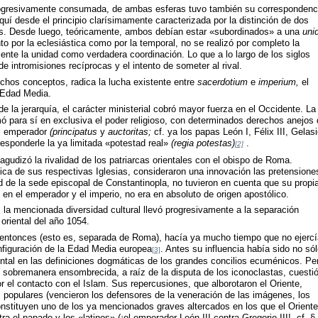
rogresivamente consumada, de ambas esferas tuvo también su correspondenc
uí desde el principio clarísimamente caracterizada por la distinción de dos
s. Desde luego, teóricamente, ambos debían estar «subordinados» a una
uni
to por la eclesiástica como por la temporal, no se realizó por completo la
mente la unidad como verdadera coordinación. Lo que a lo largo de los siglos
 intromisiones recíprocas y el intento de someter al rival.
chos conceptos, radica la lucha existente entre
sacerdotium
e
imperium,
el
 Edad Media.
e la jerarquía, el carácter ministerial cobró mayor fuerza en el Occidente. La
mó para sí en exclusiva el poder religioso, con determinados derechos anejos
al emperador
(principatus
y
auctoritas;
cf. ya los papas León I, Félix III, Gelasio
sponderle la ya limitada «potestad real»
(regia potestas)
.
[2]
 agudizó la rivalidad de los patriarcas orientales con el obispo de Roma.
ica de sus respectivas Iglesias, consideraron una innovación las pretensione
d de la sede episcopal de Constantinopla, no tuvieron en cuenta que su propi
en el emperador y el imperio, no era en absoluto de origen apostólico.
, la mencionada diversidad cultural llevó progresivamente a la separación
 oriental del año 1054.
e entonces (esto es, separada de Roma), hacía ya mucho tiempo que no ejercí
nfiguración de la Edad Media europea
. Antes su influencia había sido no sól
[3]
ntal en las definiciones dogmáticas de los grandes concilios ecuménicos. Pe
ó sobremanera ensombrecida, a raíz de la disputa de los iconoclastas, cuesti
 el contacto con el Islam. Sus repercusiones, que alborotaron el Oriente,
populares (vencieron los defensores de la veneración de las imágenes, los
constituyen uno de los ya mencionados graves altercados en los que el Oriente
 el papado y los «latinos» (¡el emperador León III contra Gregorio III!, cf. § 