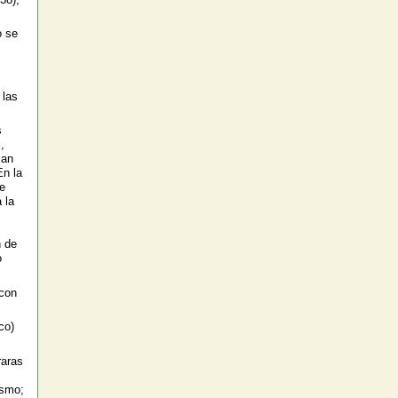
o se
 las
s
,
san
En la
e
 la
n de
o
 con
co)
raras
ismo;