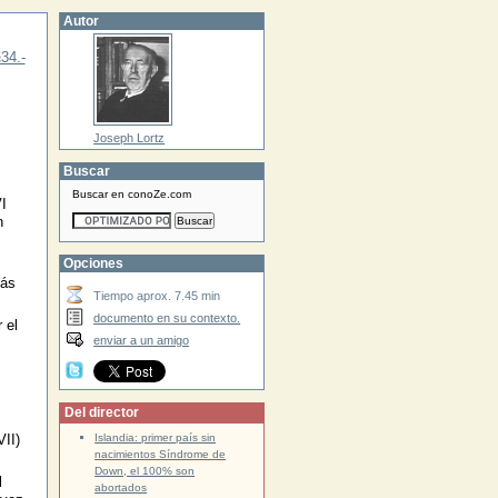
Autor
34.-
Joseph Lortz
Buscar
Buscar en conoZe.com
I
n
Opciones
más
Tiempo aprox. 7.45 min
documento en su contexto.
 el
enviar a un amigo
Del director
Islandia: primer país sin
VII)
nacimientos Síndrome de
Down, el 100% son
l
abortados