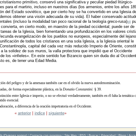
istianismo primitivo, conservó una significativa y peculiar piedad litúrgico-
es para el martirio, incluso en nuestros días (los armenios, entre los años 18
ión del Estado soviético, que por cierto hoy se ha convertido en una Iglesia de
odemos obtener una visión adecuada de su vida). El haber conservado actitud
ntales (incluso la modalidad tan poco racional de la teología greco-rusa)
pu
[4]
e convierta, en cierto modo, en maestro de la piedad occidental; puede ser de
tareas de la Iglesia, bien fomentando una profundización en los valores crist
fecunda evangelización de los pueblos no europeos, especialmente del lejano
unificación de todos los cristianos en una sola Iglesia, a la Iglesia oriental le
Constantinopla, capital del cada vez más reducido Imperio de Oriente, consti
a la solidez de sus muros, la valla protectora que impidió que el Occidente
 de los «infieles». En este sentido fue Bizancio quien sin duda dio al Occident
esto es, de tener una Edad Media.
ción del peligro y de la amenaza también cae en el olvido la nueva autodenominación.
jadas, de forma especialmente plástica, en la
Donatio Constantini:
§ 39.
inción entre Iglesia e imperio, o no se efectuó verdaderamente, también en él falta la temática c
tido esencial.
oración, a diferencia de la oración impetratoria en el Occidente.
«
anterior
|
indice
|
siguiente
»
Us (Quienes somos)
|
Contacta con nosotros
|
Site Map
|
RSS
|
Buscar
|
Privacidad
|
Blogs
|
Acce