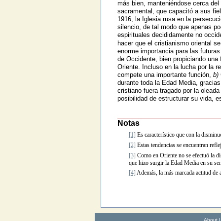
más bien, manteniéndose cerca del cr
sacramental, que capacitó a sus fiel
1916; la Iglesia rusa en la persecuc
silencio, de tal modo que apenas p
espirituales decididamente no occide
hacer que el cristianismo oriental s
enorme importancia para las futuras 
de Occidente, bien propiciando una 
Oriente. Incluso en la lucha por la re
compete una importante función,
b)
durante toda la Edad Media, gracias 
cristiano fuera tragado por la oleada
posibilidad de estructurar su vida, 
Notas
[1]
Es característico que con la disminu
[2]
Estas tendencias se encuentran refle
[3]
Como en Oriente no se efectuó la dist
que hizo surgir la Edad Media en su sen
[4]
Además, la más marcada actitud de ad
About 