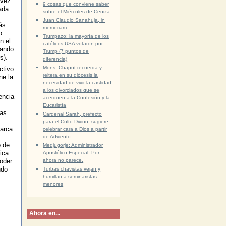
 vez
9 cosas que conviene saber
ada
sobre el Miércoles de Ceniza
Juan Claudio Sanahuja, in
ás
memoriam
o
Trumpazo: la mayoría de los
n el
católicos USA votaron por
rando
Trump (7 puntos de
s).
diferencia)
Mons. Chaput recuerda y
ctivo
reitera en su diócesis la
ne la
necesidad de vivir la castidad
a los divorciados que se
encia
acerquen a la Confesión y la
Eucaristía
las
Cardenal Sarah, prefecto
para el Culto Divino, sugiere
iarca
celebrar cara a Dios a partir
de Adviento
o de
Medjugorje: Administrador
ica
Apostólico Especial. Por
ahora no parece.
poder
ndo
Turbas chavistas vejan y
humillan a seminaristas
menores
Ahora en...