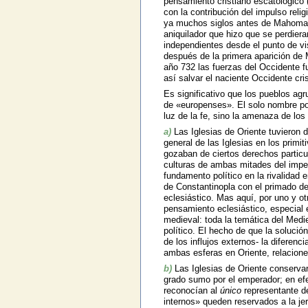
pensamiento cristiano escatológico (
con la contribución del impulso reli
ya muchos siglos antes de Mahoma. D
aniquilador que hizo que se perdiera
independientes desde el punto de vis
después de la primera aparición de 
año 732 las fuerzas del Occidente f
así salvar el naciente Occidente cris
Es significativo que los pueblos agr
de «europenses». El solo nombre pon
luz de la fe, sino la amenaza de los 
a)
Las Iglesias de Oriente tuvieron
general de las Iglesias en los primi
gozaban de ciertos derechos particu
culturas de ambas mitades del imper
fundamento político en la rivalidad e
de Constantinopla con el primado de
eclesiástico. Mas aquí, por uno y otr
pensamiento eclesiástico, especial 
medieval: toda la temática del Medie
político. El hecho de que la soluci
de los influjos externos- la diferenc
ambas esferas en Oriente, relacion
b)
Las Iglesias de Oriente conservar
grado sumo por el emperador; en efe
reconocían al
único
representante de
internos» queden reservados a la jer