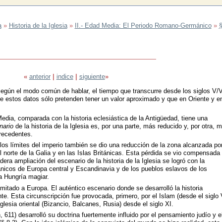
a
»
Historia de la Iglesia
»
II.- Edad Media: El Periodo Romano-Germánico
»
§
«
anterior
|
indice
|
siguiente
»
ún el modo común de hablar, el tiempo que transcurre desde los siglos V/V
ue estos datos sólo pretenden tener un valor aproximado y que en Oriente y e
Media, comparada con la historia eclesiástica de la Antigüedad, tiene una
nario
de la historia de la Iglesia es, por una parte, más reducido y, por otra, 
precedentes.
 los límites del imperio también se dio una reducción de la zona alcanzada por
l norte de la Galia y en las Islas Británicas. Esta pérdida se vio compensada
era ampliación del escenario de la historia de la Iglesia se logró con la
ánicos de Europa central y Escandinavia y de los pueblos eslavos de los
a Hungría magiar.
imitado a Europa. El auténtico escenario donde se desarrolló la historia
te. Esta circunscripción fue provocada, primero, por el Islam (desde el siglo 
glesia oriental (Bizancio, Balcanes, Rusia) desde el siglo XI.
611) desarrolló su doctrina fuertemente influido por el pensamiento judío y e