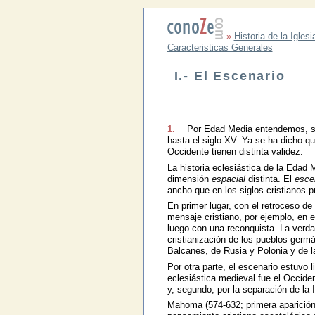
»
Historia de la Iglesi
Caracteristicas Generales
I.- El Escenario
1.
Por Edad Media entendemos, seg
hasta el siglo XV. Ya se ha dicho q
Occidente tienen distinta validez.
La historia eclesiástica de la Edad 
dimensión
espacial
distinta. El
esce
ancho que en los siglos cristianos 
En primer lugar, con el retroceso de
mensaje cristiano, por ejemplo, en e
luego con una reconquista. La verdad
cristianización de los pueblos germ
Balcanes, de Rusia y Polonia y de l
Por otra parte, el escenario estuvo l
eclesiástica medieval fue el Occiden
y, segundo, por la separación de la I
Mahoma (574-632; primera aparición, 