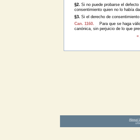
§2.
Si no puede probarse el defecto
consentimiento quien no lo había da
§3.
Si el derecho de consentimiento
Can. 1160.
Para que se haga válid
canónica, sin perjuicio de lo que pre
«
About 
últ