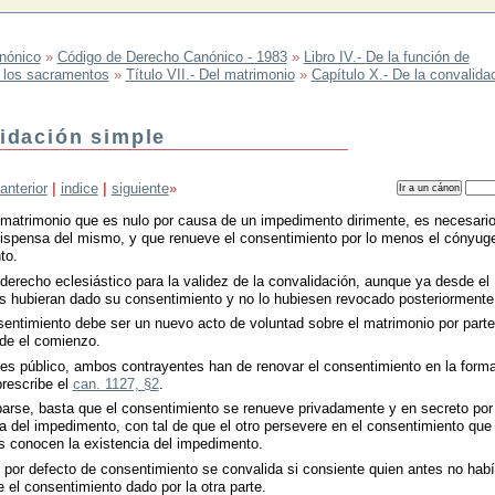
nónico
»
Código de Derecho Canónico - 1983
»
Libro IV.- De la función de
e los sacramentos
»
Título VII.- Del matrimonio
»
Capítulo X.- De la convalida
lidación simple
anterior
|
indice
|
siguiente
»
 matrimonio que es nulo por causa de un impedimento dirimente, es necesari
ispensa del mismo, y que renueve el consentimiento por lo menos el cónyug
to.
derecho eclesiástico para la validez de la convalidación, aunque ya desde el
hubieran dado su consentimiento y no lo hubiesen revocado posteriormente
entimiento debe ser un nuevo acto de voluntad sobre el matrimonio por parte
sde el comienzo.
es público, ambos contrayentes han de renovar el consentimiento en la form
rescribe el
can. 1127, §2
.
arse, basta que el consentimiento se renueve privadamente y en secreto por 
a del impedimento, con tal de que el otro persevere en el consentimiento que 
s conocen la existencia del impedimento.
 por defecto de consentimiento se convalida si consiente quien antes no hab
 el consentimiento dado por la otra parte.