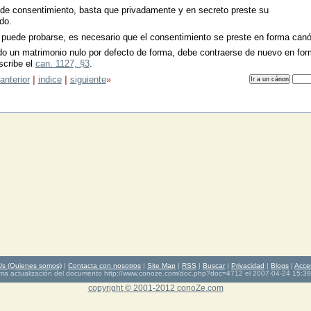
 de consentimiento, basta que privadamente y en secreto preste su
do.
 puede probarse, es necesario que el consentimiento se preste en forma canó
o un matrimonio nulo por defecto de forma, debe contraerse de nuevo en fo
scribe el
can. 1127, §3
.
anterior
|
indice
|
siguiente
»
Us (Quienes somos)
|
Contacta con nosotros
|
Site Map
|
RSS
|
Buscar
|
Privacidad
|
Blogs
|
Acce
ima actualización del documento http://www.conoze.com/doc.php?doc=
4712
el 2007-04-24 15:39
copyright © 2001-2012 conoZe.com