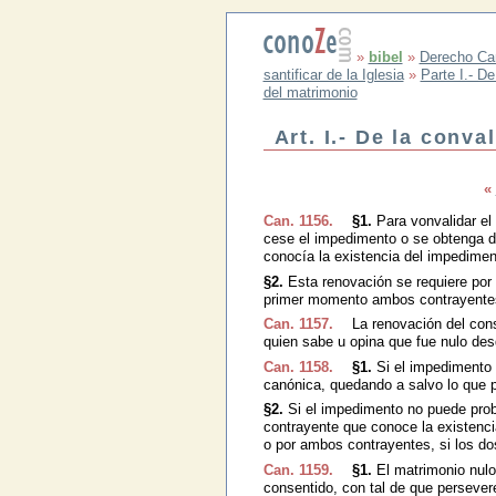
»
bibel
»
Derecho Ca
santificar de la Iglesia
»
Parte I.- D
del matrimonio
Art. I.- De la conva
«
Can. 1156.
§1.
Para vonvalidar el
cese el impedimento o se obtenga d
conocía la existencia del impedimen
§2.
Esta renovación se requiere por 
primer momento ambos contrayentes 
Can. 1157.
La renovación del cons
quien sabe u opina que fue nulo de
Can. 1158.
§1.
Si el impedimento 
canónica, quedando a salvo lo que p
§2.
Si el impedimento no puede prob
contrayente que conoce la existenci
o por ambos contrayentes, si los do
Can. 1159.
§1.
El matrimonio nulo
consentido, con tal de que persevere