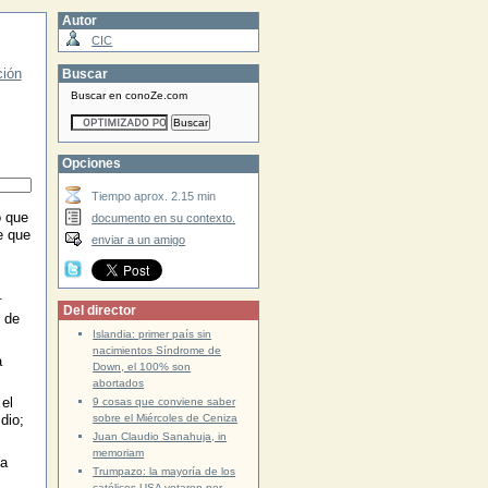
Autor
CIC
ción
Buscar
Buscar en conoZe.com
Opciones
Tiempo aprox. 2.15 min
o que
documento en su contexto.
e que
enviar a un amigo
.
Del director
 de
Islandia: primer país sin
nacimientos Síndrome de
a
Down, el 100% son
abortados
el
9 cosas que conviene saber
sobre el Miércoles de Ceniza
dio;
Juan Claudio Sanahuja, in
memoriam
ía
Trumpazo: la mayoría de los
católicos USA votaron por