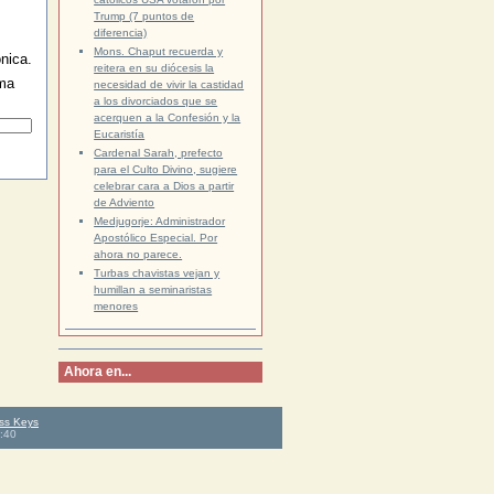
Trump (7 puntos de
diferencia)
Mons. Chaput recuerda y
nica.
reitera en su diócesis la
rma
necesidad de vivir la castidad
a los divorciados que se
acerquen a la Confesión y la
Eucaristía
Cardenal Sarah, prefecto
para el Culto Divino, sugiere
celebrar cara a Dios a partir
de Adviento
Medjugorje: Administrador
Apostólico Especial. Por
ahora no parece.
Turbas chavistas vejan y
humillan a seminaristas
menores
Ahora en...
ss Keys
:40