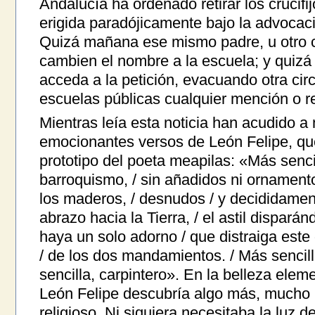
Andalucía ha ordenado retirar los crucif
erigida paradójicamente bajo la advocac
Quizá mañana ese mismo padre, u otro c
cambien el nombre a la escuela; y quizá
acceda a la petición, evacuando otra circ
escuelas públicas cualquier mención o re
Mientras leía esta noticia han acudido a
emocionantes versos de León Felipe, qu
prototipo del poeta meapilas: «Más sencil
barroquismo, / sin añadidos ni ornament
los maderos, / desnudos / y decididament
abrazo hacia la Tierra, / el astil dispará
haya un solo adorno / que distraiga este 
/ de los dos mandamientos. / Más sencill
sencilla, carpintero». En la belleza eleme
León Felipe descubría algo más, mucho
religioso. Ni siquiera necesitaba la luz d