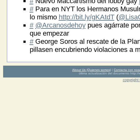
#
Nuevo Maccartismo del lobby gay
#
Para en NYT los Hermanos Musulma
lo mismo
http://bit.ly/gKAtdT
(
@Lisa
#
@Arcanosdehoy
pues agárrate po
que empezar
#
George Soros al rescate de la Pla
pillasen encubriendo violaciones a
About Us (Quienes somos)
|
Contacta con nos
última actualización del documento http
copyright