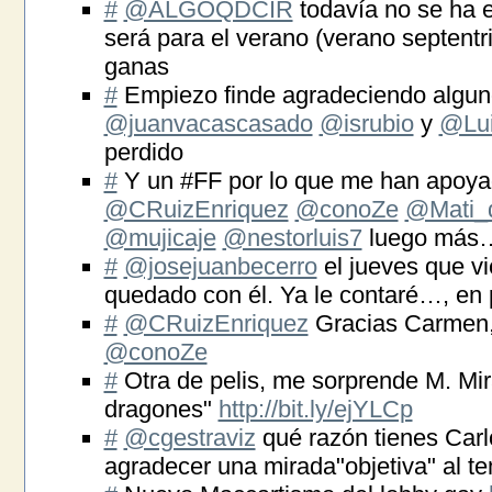
#
@ALGOQDCIR
todavía no se ha 
será para el verano (verano septent
ganas
#
Empiezo finde agradeciendo algu
@juanvacascasado
@isrubio
y
@Lu
perdido
#
Y un #FF por lo que me han apoy
@CRuizEnriquez
@conoZe
@Mati_
@mujicaje
@nestorluis7
luego más
#
@josejuanbecerro
el jueves que vi
quedado con él. Ya le contaré…, en p
#
@CRuizEnriquez
Gracias Carmen,
@conoZe
#
Otra de pelis, me sorprende M. Mir
dragones"
http://bit.ly/ejYLCp
#
@cgestraviz
qué razón tienes Carl
agradecer una mirada"objetiva" al t