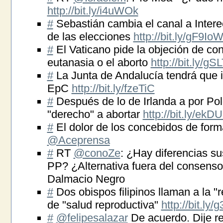
http://bit.ly/i4uWOk
#
Sebastián cambia el canal a Inter
de las elecciones
http://bit.ly/gF9Io
#
El Vaticano pide la objeción de co
eutanasia o el aborto
http://bit.ly/gS
#
La Junta de Andalucía tendrá que 
EpC
http://bit.ly/fzeTiC
#
Después de lo de Irlanda a por Pol
"derecho" a abortar
http://bit.ly/ekD
#
El dolor de los concebidos de fo
@Aceprensa
#
RT
@conoZe
: ¿Hay diferencias su
PP? ¿Alternativa fuera del consens
Dalmacio Negro
#
Dos obispos filipinos llaman a la "re
de "salud reproductiva"
http://bit.ly
#
@felipesalazar
De acuerdo. Dije reb