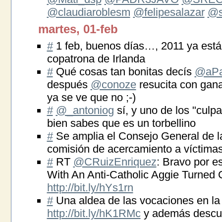
@claudiaroblesm
@felipesalazar
@s
martes, 01-feb
#
1 feb, buenos días…, 2011 ya está 
copatrona de Irlanda
#
Qué cosas tan bonitas decís
@aPa
después
@conoze
resucita con gana
ya se ve que no ;-)
#
@_antoniog
sí, y uno de los "culp
bien sabes que es un torbellino
#
Se amplia el Consejo General de la 
comisión de acercamiento a víctima
#
RT
@CRuizEnriquez
: Bravo por e
With An Anti-Catholic Aggie Turned 
http://bit.ly/hYs1rn
#
Una aldea de las vocaciones en la
http://bit.ly/hK1RMc
y además descub