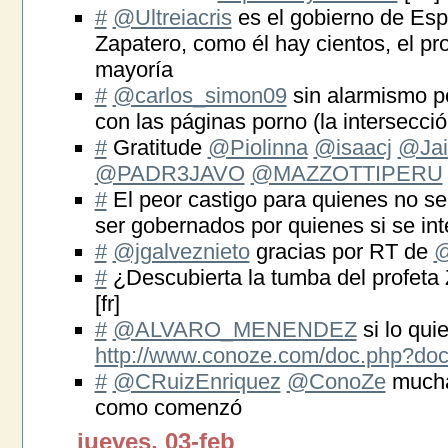
#
@Ultreiacris
es el gobierno de Esp
Zapatero, como él hay cientos, el pr
mayoría
#
@carlos_simon09
sin alarmismo pe
con las páginas porno (la intersecció
#
Gratitude
@Piolinna
@isaacj
@Ja
@PADR3JAVO
@MAZZOTTIPERU
#
El peor castigo para quienes no se i
ser gobernados por quienes si se int
#
@jgalveznieto
gracias por RT de
@
#
¿Descubierta la tumba del profeta
[fr]
#
@ALVARO_MENENDEZ
si lo qui
http://www.conoze.com/doc.php?do
#
@CRuizEnriquez
@ConoZe
mucha
como comenzó
jueves, 03-feb