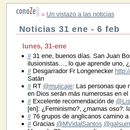
»
Un vistazo a las noticias
Noticias 31 ene - 6 feb
lunes, 31-ene
#
31 ene, buenos días. San Juan Bo
ilusionistas…, lo que aprende uno, 
#
Desgarrador Fr Longenecker
http:
Satán
#
RT
@mujicaje
: Las personas que 
en Dios serán más numerosas en el 
#
Excelente recomendación de
@Lis
[en]: ¿Feminismo?, ¿mamas oso?: la 
#
76 grupos de anglicanos camino a
#
Gracias
@MVidalSantos
@galsui