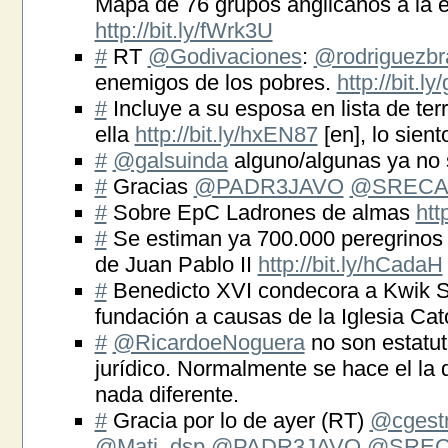
Mapa de 76 grupos anglicanos a la e
http://bit.ly/fWrk3U
#
RT
@Godivaciones
:
@rodriguezbr
enemigos de los pobres.
http://bit.l
#
Incluye a su esposa en lista de ter
ella
http://bit.ly/hxEN87
[en], lo sien
#
@galsuinda
alguno/algunas ya no 
#
Gracias
@PADR3JAVO
@SRECA
#
Sobre EpC Ladrones de almas
htt
#
Se estiman ya 700.000 peregrinos p
de Juan Pablo II
http://bit.ly/hCadaH
#
Benedicto XVI condecora a Kwik Sa
fundación a causas de la Iglesia Cat
#
@RicardoeNoguera
no son estatut
jurídico. Normalmente se hace el la d
nada diferente.
#
Gracia por lo de ayer (RT)
@cgestr
@Mati_dsp
@PADR3JAVO
@SREC