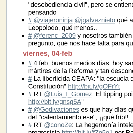
"desobediencia civil", pero se entie
pensando
#
@viajeroninja
@jgalveznieto
qué al
Leopolodo, qué menos..
#
@ferenc_2009
y nosotros también 
pregunto, qué nos hace falta para q
viernes, 04-feb
#
4 feb, buenos medios días, hoy sa
mártires de la Reforma y tan descon
#
La liberticida CEAPA: "la escuela d
Constitución"
http://bit.ly/gOFrYt
#
RT
@Luis_I_Gomez
: El tipping po
http://bit.ly/gnsg5A
"
#
@Godivaciones
es que hay días qu
del "calentamiento ese", ¡¡qué frío!!
#
RT
@conoZe
: La hegemonía intele
progresista
http://bit.ly/fZn5o1
por Ro