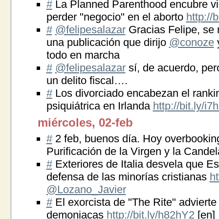
#
La Planned Parenthood encubre vi
perder "negocio" en el aborto
http://
#
@felipesalazar
Gracias Felipe, se 
una publicación que dirijo
@conoze
y
todo en marcha
#
@felipesalazar
sí, de acuerdo, per
un delito fiscal….
#
Los divorciado encabezan el rankin
psiquiátrica en Irlanda
http://bit.ly/i7
miércoles, 02-feb
#
2 feb, buenos día. Hoy overbookin
Purificación de la Virgen y la Candela
#
Exteriores de Italia desvela que E
defensa de las minorías cristianas
ht
@Lozano_Javier
#
El exorcista de "The Rite" adviert
demoniacas
http://bit.ly/h82hY2
[en]