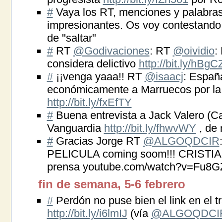
#
Vaya los RT, menciones y palabras
impresionantes. Os voy contestando 
de "saltar"
#
RT
@Godivaciones
: RT
@oividio
:
considera delictivo
http://bit.ly/hBg
#
¡¡venga yaaa!! RT
@isaacj
: España
económicamente a Marruecos por la 
http://bit.ly/fxEfTY
#
Buena entrevista a Jack Valero (Ca
Vanguardia
http://bit.ly/fhwvWY
, de 
#
Gracias Jorge RT
@ALGOQDCIR
PELICULA coming soom!!! CRISTIA
prensa youtube.com/watch?v=Fu8
fin de semana, 5-6 febrero
#
Perdón no puse bien el link en el tra
http://bit.ly/i6lmIJ
(vía
@ALGOQDCI