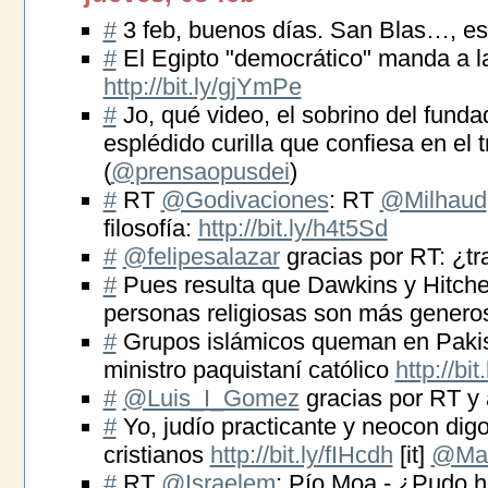
#
3 feb, buenos días. San Blas…, e
#
El Egipto "democrático" manda a la
http://bit.ly/gjYmPe
#
Jo, qué video, el sobrino del funda
esplédido curilla que confiesa en el 
(
@prensaopusdei
)
#
RT
@Godivaciones
: RT
@Milhaud
filosofía:
http://bit.ly/h4t5Sd
#
@felipesalazar
gracias por RT: ¿t
#
Pues resulta que Dawkins y Hitche
personas religiosas son más gener
#
Grupos islámicos queman en Pakist
ministro paquistaní católico
http://bi
#
@Luis_I_Gomez
gracias por RT y
#
Yo, judío practicante y neocon dig
cristianos
http://bit.ly/fIHcdh
[it]
@Mar
#
RT
@Israelem
: Pío Moa - ¿Pudo h