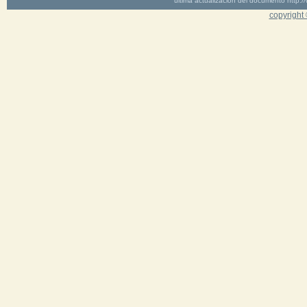
última actualización del documento http
copyright