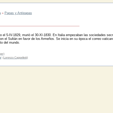
a
»
Papas y Antipapas
do el 5-IV-1829, murió el 30-XI-1830. En Italia empezaban las sociedades secr
con el Sultán en favor de los Armeños. Se inicia en su época el correo vatican
sto del mundo.
ger)
y
(Lorenzo Cappelletti)