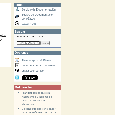
Ficha
Servicio de Documentación
Equipo de Documentación
conoZe.com
papa nº 253
Buscar
etas.
Buscar en conoZe.com
o.
Opciones
Tiempo aprox. 0.15 min
documento en su contexto.
enviar a un amigo
Del director
Islandia: primer país sin
nacimientos Síndrome de
Down, el 100% son
abortados
9 cosas que conviene saber
sobre el Miércoles de Ceniza