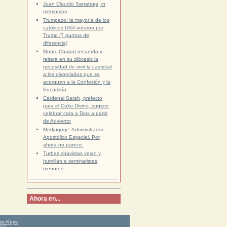
Juan Claudio Sanahuja, in
memoriam
Trumpazo: la mayoría de los
católicos USA votaron por
Trump (7 puntos de
diferencia)
Mons. Chaput recuerda y
reitera en su diócesis la
necesidad de vivir la castidad
a los divorciados que se
acerquen a la Confesión y la
Eucaristía
Cardenal Sarah, prefecto
para el Culto Divino, sugiere
celebrar cara a Dios a partir
de Adviento
Medjugorje: Administrador
Apostólico Especial. Por
ahora no parece.
Turbas chavistas vejan y
humillan a seminaristas
menores
Ahora en...
ss Keys