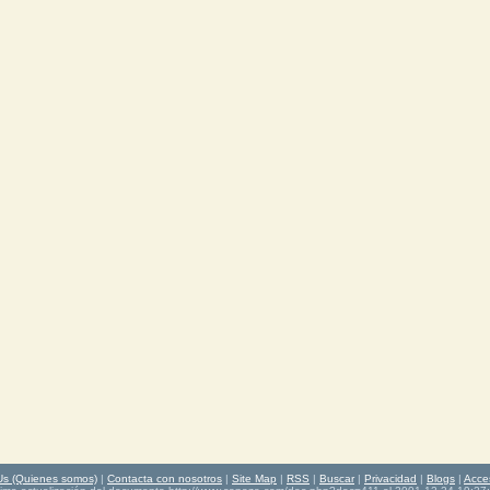
Us (Quienes somos)
|
Contacta con nosotros
|
Site Map
|
RSS
|
Buscar
|
Privacidad
|
Blogs
|
Acce