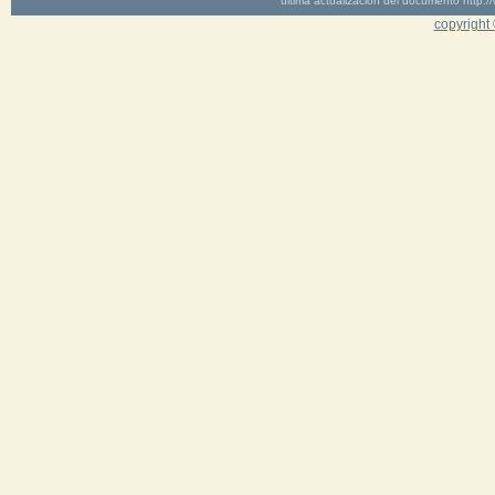
última actualización del documento http
copyright