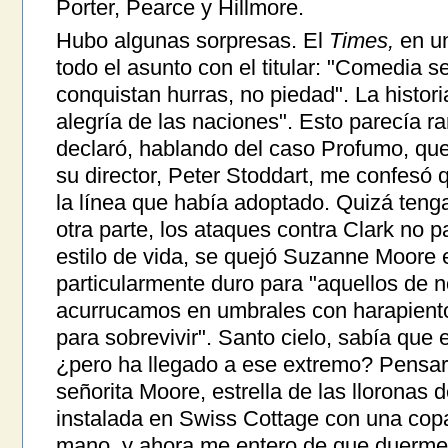
Porter, Pearce y Hillmore.
Hubo algunas sorpresas. El
Times,
en un
todo el asunto con el titular: "Comedia s
conquistan hurras, no piedad". La histor
alegría de las naciones". Esto parecía r
declaró, hablando del caso Profumo, que
su director, Peter Stoddart, me confesó
la línea que había adoptado. Quizá tenga
otra parte, los ataques contra Clark no 
estilo de vida, se quejó Suzanne Moore 
particularmente duro para "aquellos de 
acurrucamos en umbrales con harapient
para sobrevivir". Santo cielo, sabía que 
¿pero ha llegado a ese extremo? Pensar
señorita Moore, estrella de las lloronas
instalada en Swiss Cottage con una co
mano, y ahora me entero de que duerme e