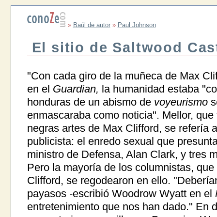
»
Baúl de autor
»
Paul Johnson
El sitio de Saltwood Cas
"Con cada giro de la muñeca de Max Clif
en el
Guardian,
la humanidad estaba "co
honduras de un abismo de
voyeurismo
se
enmascaraba como noticia". Mellor, que 
negras artes de Max Clifford, se refería a
publicista: el enredo sexual que presunt
ministro de Defensa, Alan Clark, y tres m
Pero la mayoría de los columnistas, que 
Clifford, se regodearon en ello. "Deberí
payasos -escribió Woodrow Wyatt en el
entretenimiento que nos han dado." En de