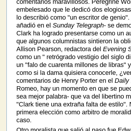
comentarios maravillosos. Peregrine Wo
embelesado que le dedicó dos elogiosas
lo describió como "un escritor de genio".
añadió en el
Sunday Telegraph
- se demo
Clark ha logrado presentarse como un au
que algunos columnistas sintieron la obli
Allison Pearson, redactora del
Evening S
como un " retrógrado vestigio del siglo d
un "falo de cuarenta millones de libras" 
como si la dama quisiera conocerle, ¿v
comentarios de Henry Porter en el
Daily 
Romeo, hay un momento en que se puede 
sea mejor palabra- que va del libertino m
"Clark tiene una extraña falta de estilo".
primera elección como arbitro de moralida
caso.
Otro moralista que salió al paso fue Ed