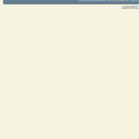
última actualización del documento http
copyright