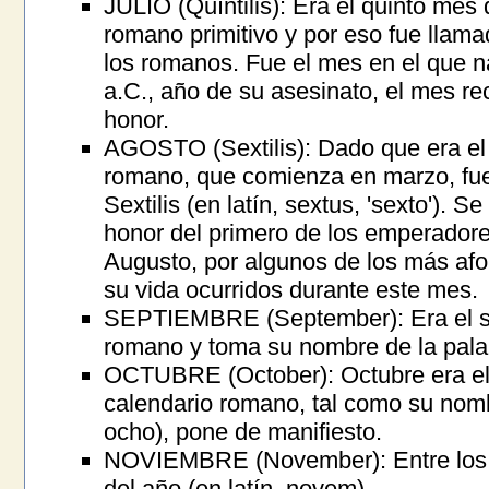
JULIO (Quíntilis): Era el quinto mes 
romano primitivo y por eso fue llamad
los romanos. Fue el mes en el que na
a.C., año de su asesinato, el mes rec
honor.
AGOSTO (Sextilis): Dado que era el
romano, que comienza en marzo, fue
Sextilis (en latín, sextus, 'sexto'). S
honor del primero de los emperador
Augusto, por algunos de los más af
su vida ocurridos durante este mes.
SEPTIEMBRE (September): Era el sé
romano y toma su nombre de la palab
OCTUBRE (October): Octubre era el
calendario romano, tal como su nombr
ocho), pone de manifiesto.
NOVIEMBRE (November): Entre los 
del año (en latín, novem).