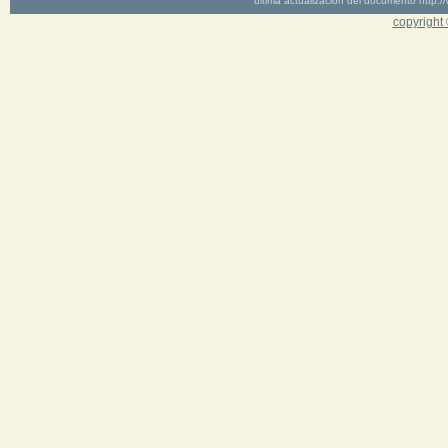
última actualización del documento http
copyright